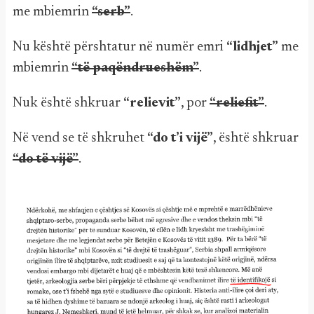
me mbiemrin
“serb”
.
Nu kështë përshtatur në numër emri
“lidhjet”
me
mbiemrin
“të paqëndrueshëm”
.
Nuk është shkruar
“relievit”
, por
“reliefit”
.
Në vend se të shkruhet
“do t’i vijë”
, është shkruar
“do të vijë”
.