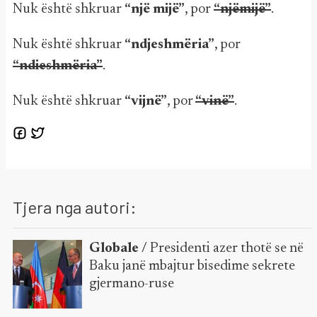
Nuk është shkruar
“një mijë”
, por
“njëmijë”
.
Nuk është shkruar
“ndjeshmëria”
, por
“ndieshmëria”
.
Nuk është shkruar
“vijnë”
, por
“vinë”
.
Tjera nga autori:
Globale /
Presidenti azer thotë se në
Baku janë mbajtur bisedime sekrete
gjermano-ruse