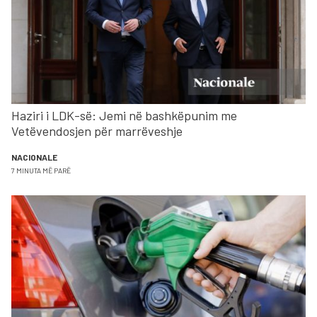
Haziri i LDK-së: Jemi në bashkëpunim me
Vetëvendosjen për marrëveshje
NACIONALE
7 MINUTA MË PARË