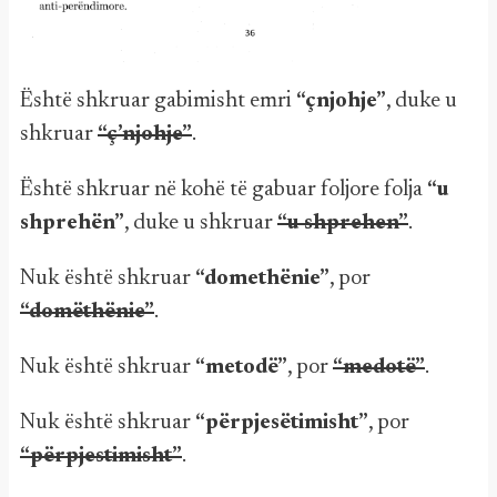
Është shkruar gabimisht emri
“çnjohje”
, duke u
shkruar
“ç’njohje”
.
Është shkruar në kohë të gabuar foljore folja
“u
shprehën”
, duke u shkruar
“u shprehen”
.
Nuk është shkruar
“domethënie”
, por
“domëthënie”
.
Nuk është shkruar
“metodë”
, por
“medotë”
.
Nuk është shkruar
“përpjesëtimisht”
, por
“përpjestimisht”
.