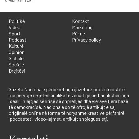
58 MINUTA MË PARË
Politikë
Kontakt
Video
Marketing
Sport
Për ne
Podcast
Privacy policy
Kulturë
Opinion
Globale
Sociale
Drejtësi
Gazeta Nacionale përbëhet nga gazetarë profesionistë e
me përvojë në jetën publike të vendit që përbashkohen nga
ideali i ruajtjes së lirisë së shprehjes dhe vlerave tjera bazë
të demokracisë. Nacionale do të ofrojë artikujt e saj
origjinalë online në forma të ndryshme kreative përfshirë
'podcastet', video-lajmet, artikujt shpjegues etj.