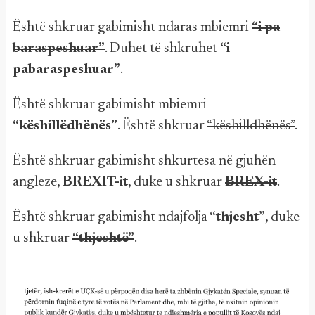
Është shkruar gabimisht ndaras mbiemri
“i pa
baraspeshuar”
. Duhet të shkruhet
“i
pabaraspeshuar”
.
Është shkruar gabimisht mbiemri
“këshillëdhënës”
. Është shkruar
“këshilldhënës”
.
Është shkruar gabimisht shkurtesa në gjuhën
angleze,
BREXIT-it
, duke u shkruar
BREX-it
.
Është shkruar gabimisht ndajfolja
“thjesht”
, duke
u shkruar
“thjeshtë”
.