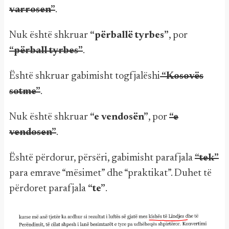
varrosen”
.
Nuk është shkruar
“përballë tyrbes”
, por
“përball tyrbes”
.
Është shkruar gabimisht togfjalëshi
“Kosovës
sotme”
.
Nuk është shkruar
“e vendosën”
, por
“e
vendosen”
.
Është përdorur, përsëri, gabimisht parafjala
“tek”
para emrave “mësimet” dhe “praktikat”. Duhet të
përdoret parafjala
“te”
.