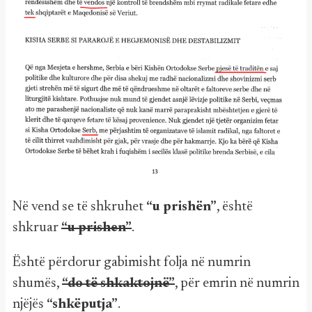
Në vend se të shkruhet
“u prishën”
, është
shkruar
“u prishen”
.
Është përdorur gabimisht folja në numrin
shumës,
“do të shkaktojnë”
, për emrin në numrin
njëjës
“shkëputja”
.