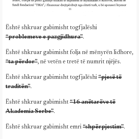
Është shkruar gabimisht togfjalëshi
“problemeve e pazgjidhura”
.
Është shkruar gabimisht folja në mënyrën lidhore,
“ta përdor”
, në vetën e tretë të numrit njëjës.
Është shkruar gabimisht togfjalëshi
“pjesë të
traditën”
.
Është shkruar gabimisht
“16 anëtarëve të
Akademia Serbe”
.
Është shkruar gabimisht emri
“shpërpjestim”
.