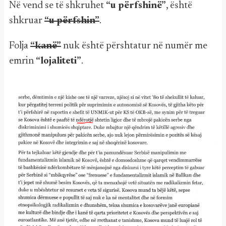
Në vend se të shkruhet
“u përfshinë”
, është
shkruar
“u përfshin”
.
Folja
“kanë”
nuk është përshtatur në numër me
emrin
“lojaliteti”
.