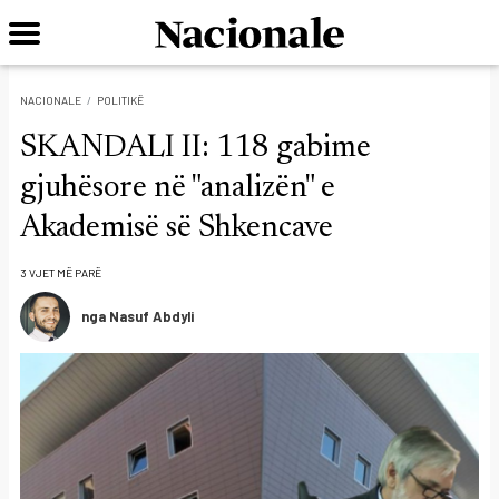
NACIONALE
POLITIKË
SKANDALI II: 118 gabime
gjuhësore në "analizën" e
Akademisë së Shkencave
3 VJET MË PARË
nga Nasuf Abdyli