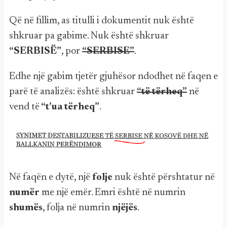
Që në fillim, as titulli i dokumentit nuk është
shkruar pa gabime. Nuk është shkruar
“SERBISË”
, por
“SERBISE”
.
Edhe një gabim tjetër gjuhësor ndodhet në faqen e
parë të analizës: është shkruar
“të tërheq”
në
vend të
“t’ua tërheq”
.
Në faqën e dytë, një
folje
nuk është përshtatur në
numër
me një emër. Emri është në numrin
shumës
, folja në numrin
njëjës
.