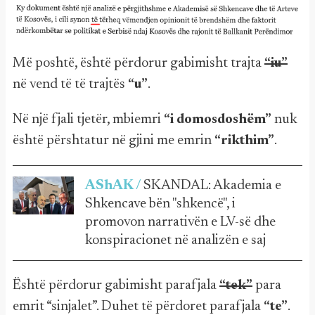
Më poshtë, është përdorur gabimisht trajta
“iu”
në vend të të trajtës
“u”
.
Në një fjali tjetër, mbiemri
“i domosdoshëm”
nuk
është përshtatur në gjini me emrin
“rikthim”
.
AShAK /
SKANDAL: Akademia e
Shkencave bën "shkencë", i
promovon narrativën e LV-së dhe
konspiracionet në analizën e saj
Është përdorur gabimisht parafjala
“tek”
para
emrit “sinjalet”. Duhet të përdoret parafjala
“te”
.