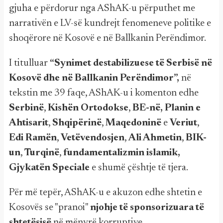
gjuha e përdorur nga AShAK-u përputhet me
narrativën e LV-së kundrejt fenomeneve politike e
shoqërore në Kosovë e në Ballkanin Perëndimor.
I titulluar
“Synimet destabilizuese të Serbisë në
Kosovë dhe në Ballkanin Perëndimor”,
në
tekstin me 39 faqe, AShAK-u i komenton edhe
Serbinë
,
Kishën
Ortodokse
,
BE-në,
Planin e
Ahtisarit
,
Shqipërinë
,
Maqedoninë
e
Veriut
,
Edi
Ramën
,
Vetëvendosjen
,
Ali
Ahmetin
,
BIK-
un
,
Turqinë
,
fundamentalizmin islamik,
Gjykatën Speciale
e shumë çështje të tjera.
Për më tepër, AShAK-u e akuzon edhe shtetin e
Kosovës se "pranoi"
njohje të sponsorizuara të
shtetësisë
në mënyrë korruptive.