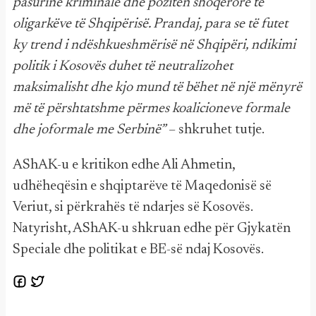
pasurinë kriminale dhe pozitën shoqërore të
oligarkëve të Shqipërisë. Prandaj, para se të futet
ky trend i ndëshkueshmërisë në Shqipëri, ndikimi
politik i Kosovës duhet të neutralizohet
maksimalisht dhe kjo mund të bëhet në një mënyrë
më të përshtatshme përmes koalicioneve formale
dhe joformale me Serbinë”
– shkruhet tutje.
AShAK-u e kritikon edhe Ali Ahmetin,
udhëheqësin e shqiptarëve të Maqedonisë së
Veriut, si përkrahës të ndarjes së Kosovës.
Natyrisht, AShAK-u shkruan edhe për Gjykatën
Speciale dhe politikat e BE-së ndaj Kosovës.