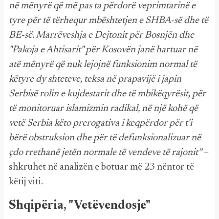
në mënyrë që më pas ta përdorë veprimtarinë e
tyre për të tërhequr mbështetjen e SHBA-së dhe të
BE-së. Marrëveshja e Dejtonit për Bosnjën dhe
"Pakoja e Ahtisarit" për Kosovën janë hartuar në
atë mënyrë që nuk lejojnë funksionim normal të
këtyre dy shteteve, teksa në prapavijë i japin
Serbisë rolin e kujdestarit dhe të mbikëqyrësit, për
të monitoruar islamizmin radikal, në një kohë që
vetë Serbia këto prerogativa i keqpërdor për t'i
bërë obstruksion dhe për të defunksionalizuar në
çdo rrethanë jetën normale të vendeve të rajonit”
–
shkruhet në analizën e botuar më 23 nëntor të
këtij viti.
Shqipëria, "Vetëvendosje"