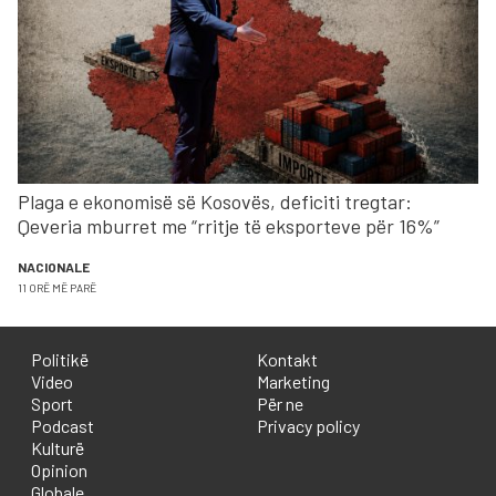
Plaga e ekonomisë së Kosovës, deficiti tregtar:
Qeveria mburret me “rritje të eksporteve për 16%”
NACIONALE
11 ORË MË PARË
Politikë
Kontakt
Video
Marketing
Sport
Për ne
Podcast
Privacy policy
Kulturë
Opinion
Globale