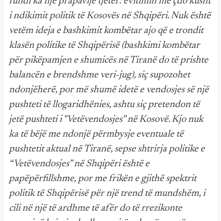
fundi ka një prapavijë tjetër: evitimin me çdo kusht
i ndikimit politik të Kosovës në Shqipëri. Nuk është
vetëm ideja e bashkimit kombëtar ajo që e trondit
klasën politike të Shqipërisë (bashkimi kombëtar
për pikëpamjen e shumicës në Tiranë do të prishte
balancën e brendshme veri-jug), siç supozohet
ndonjëherë, por më shumë idetë e vendosjes së një
pushteti të llogaridhënies, ashtu siç pretendon të
jetë pushteti i "Vetëvendosjes” në Kosovë. Kjo nuk
ka të bëjë me ndonjë përmbysje eventuale të
pushtetit aktual në Tiranë, sepse shtrirja politike e
“Vetëvendosjes” në Shqipëri është e
papëpërfillshme, por me frikën e gjithë spektrit
politik të Shqipërisë për një trend të mundshëm, i
cili në një të ardhme të afër do të rrezikonte