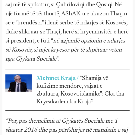
saj më të spikatur, si Çubriloviqi dhe Qosiqi. Në
një formë të tërthortë, AShAK-u e akuzon Thaçin
se e "brendësoi" idenë serbe të ndarjes së Kosovës,
duke shkruar se Thaçi, herë si kryeminsitër e herë
si president, e futi “
në agjendë opsionin e ndarjes
së Kosovës, si mjet kryesor për të shpëtuar veten
nga Gjykata Speciale
”.
Mehmet Kraja /
"Shamija vë
kufizime mendore, vajzat e
zbuluara, Kosova islamike": Çka tha
Kryeakademiku Kraja?
“Por, pas themelimit të Gjykatës Speciale më 1
shtator 2016 dhe pas përfshirjes në mandatin e saj