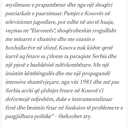
myslimane e prapambetur dhe nga një shoqëri
patriarkale e paarsimuar. Pamjet e Kosovës në
televizionet jugosllave, por edhe në ato të huaja,
veçmas ne "Euroneës", shoqëroheshin rregullisht
me minaret e xhamive dhe me ezanin e
hoxhallarëve në sfond. Kosova nuk kishte qenë
kurrë aq fetare sa ç'donte ta paraqiste Serbia dhe
një pjesë e bashkësisë ndërkombëtare. Me një
insistim këmbëngulës dhe me një propagandë
intensive shumëvjeçare, nga viti 1981 dhe më pas
Serbia arriti që çështjet fetare në Kosovë t'i
deformojë ndjeshëm, duke e instrumentalizuar
fenë dhe besimin fetar në funksion të problemeve e
pazgjidhura politike”
– theksohet aty.