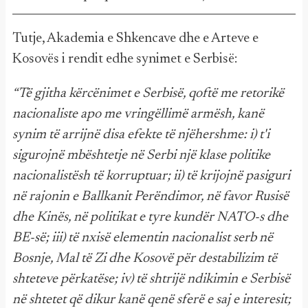
Tutje, Akademia e Shkencave dhe e Arteve e
Kosovës i rendit edhe synimet e Serbisë:
“Të gjitha kërcënimet e Serbisë, qoftë me retorikë
nacionaliste apo me vringëllimë armësh, kanë
synim të arrijnë disa efekte të njëhershme: i) t'i
sigurojnë mbështetje në Serbi një klase politike
nacionalistësh të korruptuar; ii) të krijojnë pasiguri
në rajonin e Ballkanit Perëndimor, në favor Rusisë
dhe Kinës, në politikat e tyre kundër NATO-s dhe
BE-së; iii) të nxisë elementin nacionalist serb në
Bosnje, Mal të Zi dhe Kosovë për destabilizim të
shteteve përkatëse; iv) të shtrijë ndikimin e Serbisë
në shtetet që dikur kanë qenë sferë e saj e interesit;