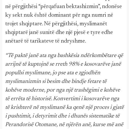
në përgjithësi “përqafuan bektashizmin”, ndonëse
ky sekt nuk është dominant për nga numri në
trojet shqiptare. Në përgjithësi, myslimanët
shqiptarë janë sunitë dhe një pjesë e tyre edhe
anëtarë të tarikateve të ndryshme.
“Të paktë janë ata nga bashkësia ndërkombëtare që
arrijnë të kuptojnë se rreth 98% e kosovarëve janë
popullsi myslimane, jo pse ata e zgjodhën
myslimanizmin si besim dhe bindje fetare të
kohëve moderne, por nga një trashëgimi e kohëve
të errëta të historisë. Konvertimi i kosovarëve nga
të krishterë në myslimanë ka qenë një proces i gjatë
i pushtimit, i detyrimit dhe i dhunës sistematike të
Perandorisë Otomane, në njërën anë, kurse më anë