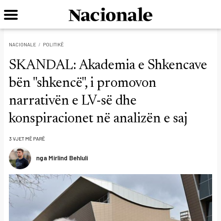
NACIONALE
POLITIKË
SKANDAL: Akademia e Shkencave
bën "shkencë", i promovon
narrativën e LV-së dhe
konspiracionet në analizën e saj
3 VJET MË PARË
nga Mirlind Behluli