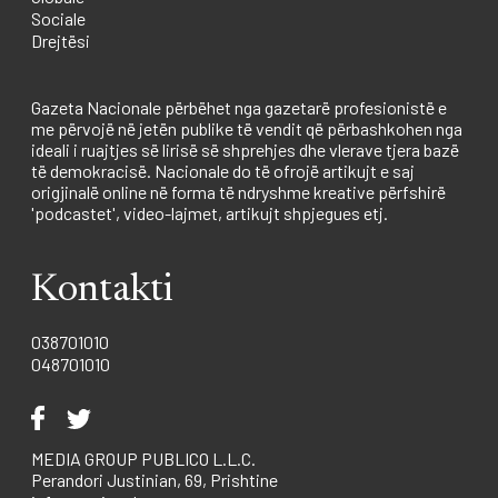
Sociale
Drejtësi
Gazeta Nacionale përbëhet nga gazetarë profesionistë e
me përvojë në jetën publike të vendit që përbashkohen nga
ideali i ruajtjes së lirisë së shprehjes dhe vlerave tjera bazë
të demokracisë. Nacionale do të ofrojë artikujt e saj
origjinalë online në forma të ndryshme kreative përfshirë
'podcastet', video-lajmet, artikujt shpjegues etj.
Kontakti
038701010
048701010
MEDIA GROUP PUBLICO L.L.C.
Perandori Justinian, 69, Prishtine