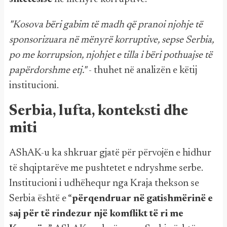
"Kosova bëri gabim të madh që pranoi njohje të
sponsorizuara në mënyrë korruptive, sepse Serbia,
po me korrupsion, njohjet e tilla i bëri pothuajse të
papërdorshme etj."
- thuhet në analizën e këtij
institucioni.
Serbia, lufta, konteksti dhe
miti
AShAK-u ka shkruar gjatë për përvojën e hidhur
të shqiptarëve me pushtetet e ndryshme serbe.
Institucioni i udhëhequr nga Kraja thekson se
Serbia është e “
përqendruar në gatishmërinë e
saj për të rindezur një komflikt të ri me