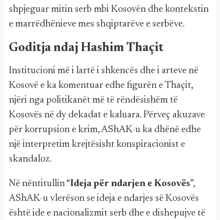
shpjeguar mitin serb mbi Kosovën dhe kontekstin
e marrëdhënieve mes shqiptarëve e serbëve.
Goditja ndaj Hashim Thaçit
Institucioni më i lartë i shkencës dhe i arteve në
Kosovë e ka komentuar edhe figurën e Thaçit,
njëri nga politikanët më të rëndësishëm të
Kosovës në dy dekadat e kaluara. Përveç akuzave
për korrupsion e krim, AShAK-u ka dhënë edhe
një interpretim krejtësisht konspiracionist e
skandaloz.
Në nëntitullin “
Ideja për ndarjen e Kosovës
”,
AShAK-u vlerëson se ideja e ndarjes së Kosovës
është ide e nacionalizmit serb dhe e dishepujve të