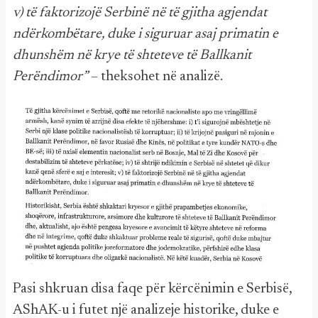
v) të faktorizojë Serbinë në të gjitha agjendat
ndërkombëtare, duke i siguruar asaj primatin e
dhunshëm në krye të shteteve të Ballkanit
Perëndimor”
– theksohet në analizë.
Pasi shkruan disa faqe për kërcënimin e Serbisë,
AShAK-u i futet një analizeje historike, duke e