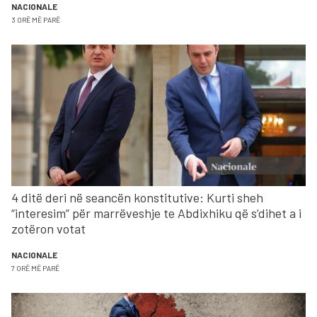
NACIONALE
3 ORË MË PARË
4 ditë deri në seancën konstitutive: Kurti sheh
“interesim” për marrëveshje te Abdixhiku që s’dihet a i
zotëron votat
NACIONALE
7 ORË MË PARË