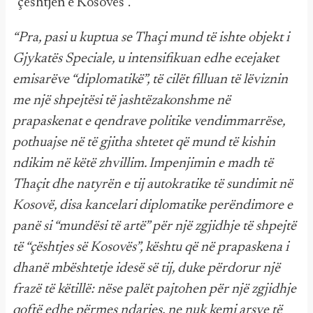
“çështjen e Kosovës”.
“Pra, pasi u kuptua se Thaçi mund të ishte objekt i
Gjykatës Speciale, u intensifikuan edhe ecejaket
emisarëve “diplomatikë”, të cilët filluan të lëviznin
me një shpejtësi të jashtëzakonshme në
prapaskenat e qendrave politike vendimmarrëse,
pothuajse në të gjitha shtetet që mund të kishin
ndikim në këtë zhvillim. Impenjimin e madh të
Thaçit dhe natyrën e tij autokratike të sundimit në
Kosovë, disa kancelari diplomatike perëndimore e
panë si “mundësi të artë” për një zgjidhje të shpejtë
të “çështjes së Kosovës”, kështu që në prapaskena i
dhanë mbështetje idesë së tij, duke përdorur një
frazë të këtillë: nëse palët pajtohen për një zgjidhje
qoftë edhe përmes ndarjes, ne nuk kemi arsye të