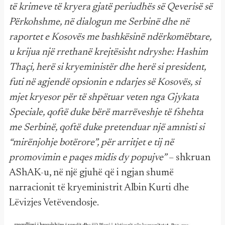
të krimeve të kryera gjatë periudhës së Qeverisë së
Përkohshme, në dialogun me Serbinë dhe në
raportet e Kosovës me bashkësinë ndërkomëbtare,
u krijua një rrethanë krejtësisht ndryshe: Hashim
Thaçi, herë si kryeministër dhe herë si president,
futi në agjendë opsionin e ndarjes së Kosovës, si
mjet kryesor për të shpëtuar veten nga Gjykata
Speciale, qoftë duke bërë marrëveshje të fshehta
me Serbinë, qoftë duke pretenduar një amnisti si
“mirënjohje botërore”, për arritjet e tij në
promovimin e paqes midis dy popujve”
– shkruan
AShAK-u, në një gjuhë që i ngjan shumë
narracionit të kryeministrit Albin Kurti dhe
Lëvizjes Vetëvendosje.