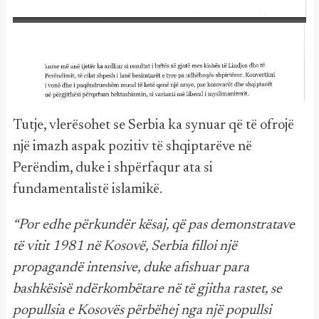
Tutje, vlerësohet se Serbia ka synuar që të ofrojë
një imazh aspak pozitiv të shqiptarëve në
Perëndim, duke i shpërfaqur ata si
fundamentalistë islamikë.
“Por edhe përkundër kësaj, që pas demonstratave
të vitit 1981 në Kosovë, Serbia filloi një
propagandë intensive, duke afishuar para
bashkësisë ndërkombëtare në të gjitha rastet, se
popullsia e Kosovës përbëhej nga një popullsi