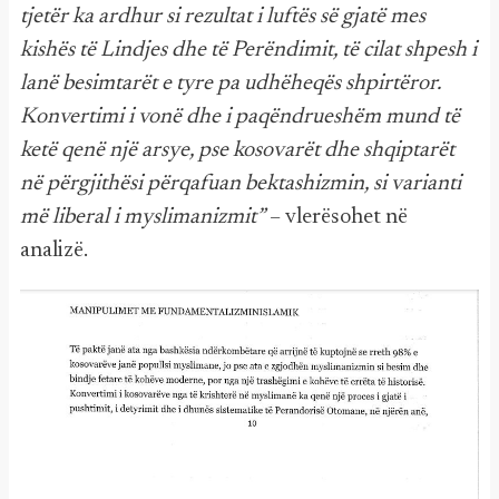
tjetër ka ardhur si rezultat i luftës së gjatë mes
kishës të Lindjes dhe të Perëndimit, të cilat shpesh i
lanë besimtarët e tyre pa udhëheqës shpirtëror.
Konvertimi i vonë dhe i paqëndrueshëm mund të
ketë qenë një arsye, pse kosovarët dhe shqiptarët
në përgjithësi përqafuan bektashizmin, si varianti
më liberal i myslimanizmit”
– vlerësohet në
analizë.