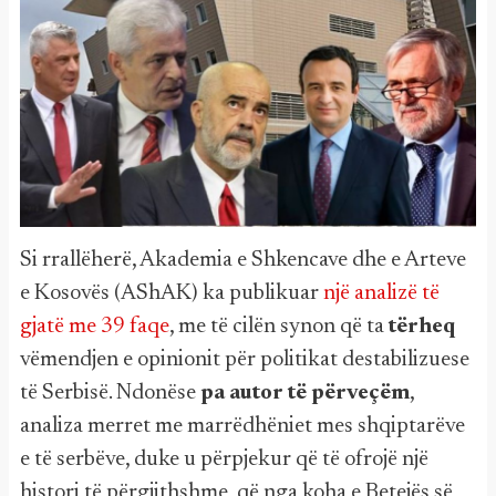
Si rrallëherë, Akademia e Shkencave dhe e Arteve
e Kosovës (AShAK) ka publikuar
një analizë të
gjatë me 39 faqe
, me të cilën synon që ta
tërheq
vëmendjen e opinionit për politikat destabilizuese
të Serbisë. Ndonëse
pa autor të përveçëm
,
analiza merret me marrëdhëniet mes shqiptarëve
e të serbëve, duke u përpjekur që të ofrojë një
histori të përgjithshme, që nga koha e Betejës së