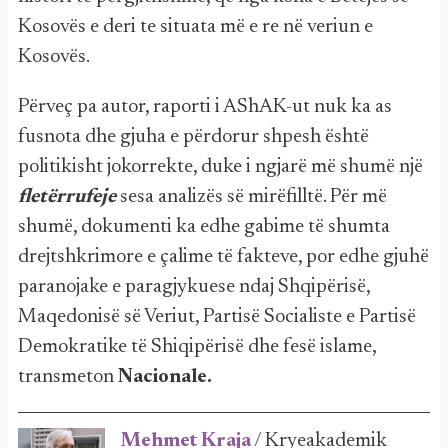
Kosovës e deri te situata më e re në veriun e
Kosovës.
Përveç pa autor, raporti i AShAK-ut nuk ka as
fusnota dhe gjuha e përdorur shpesh është
politikisht jokorrekte, duke i ngjarë më shumë një
fletërrufeje
sesa analizës së mirëfilltë. Për më
shumë, dokumenti ka edhe gabime të shumta
drejtshkrimore e çalime të fakteve, por edhe gjuhë
paranojake e paragjykuese ndaj Shqipërisë,
Maqedonisë së Veriut, Partisë Socialiste e Partisë
Demokratike të Shiqipërisë dhe fesë islame,
transmeton
Nacionale.
Mehmet Kraja /
Kryeakademik