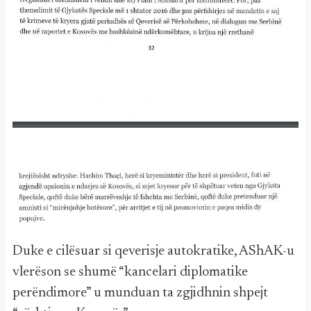
Duke e cilësuar si qeverisje autokratike, AShAK-u
vlerëson se shumë “kancelari diplomatike
perëndimore” u munduan ta zgjidhnin shpejt