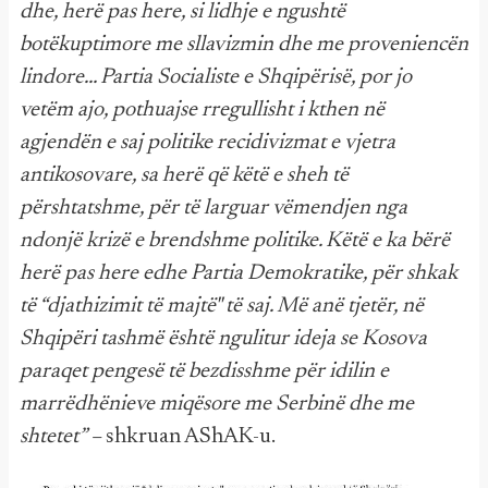
dhe, herë pas here, si lidhje e ngushtë
botëkuptimore me sllavizmin dhe me proveniencën
lindore… Partia Socialiste e Shqipërisë, por jo
vetëm ajo, pothuajse rregullisht i kthen në
agjendën e saj politike recidivizmat e vjetra
antikosovare, sa herë që këtë e sheh të
përshtatshme, për të larguar vëmendjen nga
ndonjë krizë e brendshme politike. Këtë e ka bërë
herë pas here edhe Partia Demokratike, për shkak
të “djathizimit të majtë" të saj. Më anë tjetër, në
Shqipëri tashmë është ngulitur ideja se Kosova
paraqet pengesë të bezdisshme për idilin e
marrëdhënieve miqësore me Serbinë dhe me
shtetet” –
shkruan AShAK-u.