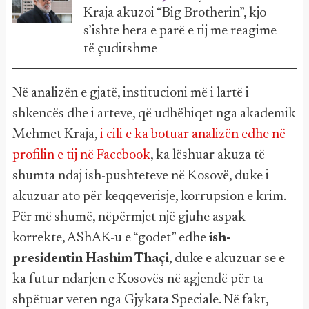
Kraja akuzoi “Big Brotherin”, kjo
s’ishte hera e parë e tij me reagime
të çuditshme
Në analizën e gjatë, institucioni më i lartë i
shkencës dhe i arteve, që udhëhiqet nga akademik
Mehmet Kraja,
i cili e ka botuar analizën edhe në
profilin e tij në Facebook
, ka lëshuar akuza të
shumta ndaj ish-pushteteve në Kosovë, duke i
akuzuar ato për keqqeverisje, korrupsion e krim.
Për më shumë, nëpërmjet një gjuhe aspak
korrekte, AShAK-u e “godet” edhe
ish-
presidentin Hashim Thaçi
, duke e akuzuar se e
ka futur ndarjen e Kosovës në agjendë për ta
shpëtuar veten nga Gjykata Speciale. Në fakt,