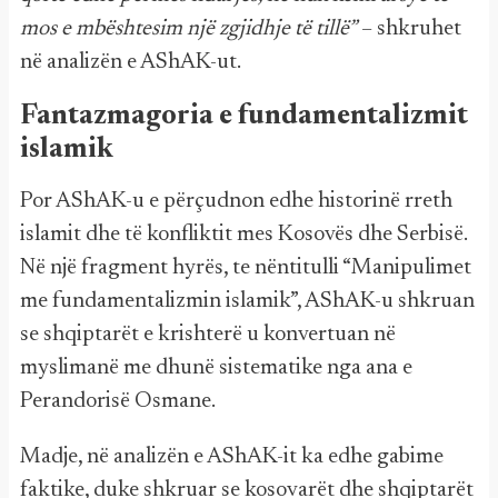
mos e mbështesim një zgjidhje të tillë”
– shkruhet
në analizën e AShAK-ut.
Fantazmagoria e fundamentalizmit
islamik
Por AShAK-u e përçudnon edhe historinë rreth
islamit dhe të konfliktit mes Kosovës dhe Serbisë.
Në një fragment hyrës, te nëntitulli “Manipulimet
me fundamentalizmin islamik”, AShAK-u shkruan
se shqiptarët e krishterë u konvertuan në
myslimanë me dhunë sistematike nga ana e
Perandorisë Osmane.
Madje, në analizën e AShAK-it ka edhe gabime
faktike, duke shkruar se kosovarët dhe shqiptarët