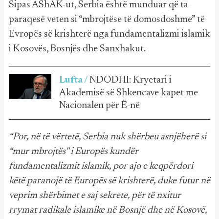
Sipas AShAK-ut, Serbia është munduar që ta
paraqesë veten si “mbrojtëse të domosdoshme” të
Evropës së krishterë nga fundamentalizmi islamik
i Kosovës, Bosnjës dhe Sanxhakut.
Lufta /
NDODHI: Kryetari i
Akademisë së Shkencave kapet me
Nacionalen për Ë-në
“Por, në të vërtetë, Serbia nuk shërbeu asnjëherë si
“mur mbrojtës" i Europës kundër
fundamentalizmit islamik, por ajo e keqpërdori
këtë paranojë të Europës së krishterë, duke futur në
veprim shërbimet e saj sekrete, për të nxitur
rrymat radikale islamike në Bosnjë dhe në Kosovë,