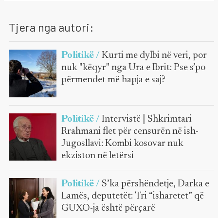
Tjera nga autori:
Politikë /
Kurti me dylbi në veri, por
nuk "këqyr" nga Ura e Ibrit: Pse s’po
përmendet më hapja e saj?
Politikë /
Intervistë | Shkrimtari
Rrahmani flet për censurën në ish-
Jugosllavi: Kombi kosovar nuk
ekziston në letërsi
Politikë /
S’ka përshëndetje, Darka e
Lamës, deputetët: Tri “isharetet” që
GUXO-ja është përçarë