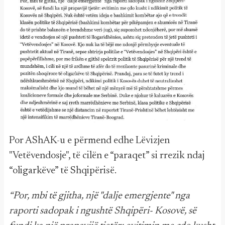
Por AShAK-u e përmend edhe Lëvizjen
"Vetëvendosje", të cilën e “paraqet” si rrezik ndaj
“oligarkëve” të Shqipërisë.
“Por, mbi të gjitha, një "dalje emergjente" nga
raporti sadopak i ngushtë Shqipëri- Kosovë, së