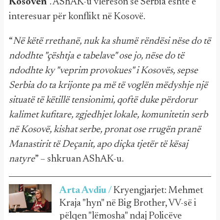
Kosovën
”. AShAK-u vlerëson se Serbia është e
interesuar për konflikt në Kosovë.
“
Në këtë rrethanë, nuk ka shumë rëndësi nëse do të
ndodhte "çështja e tabelave" ose jo, nëse do të
ndodhte ky "veprim provokues" i Kosovës, sepse
Serbia do ta krijonte pa më të voglën mëdyshje një
situatë të këtillë tensionimi, qoftë duke përdorur
kalimet kufitare, zgjedhjet lokale, komunitetin serb
në Kosovë, kishat serbe, pronat ose rrugën pranë
Manastirit të Deçanit, apo diçka tjetër të kësaj
natyre
” – shkruan AShAK-u.
Arta Avdiu /
Kryengjarjet: Mehmet
Kraja "hyn" në Big Brother, VV-së i
pëlqen "lëmosha" ndaj Policëve