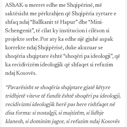
AShAK-u merret edhe me Shqipërinë, më
saktësisht me përkrahjen që Shqipëria zyrtare e
shfaq ndaj “Ballkanit të Hapur” dhe “Mini-
Schengenit”, të cilat ky institucion i cilëson si
projekte serbe. Por aty ka edhe një gjuhë aspak
korrekte ndaj Shqipërisë, duke akuzuar se
shoqëria shqiptare është “shoqëri pa ideologji”, që
ka recidivizëm ideologjik që shfaqet si refuzim
ndaj Kosovës.
“Pavarësisht se shoqëria shqiptare gjatë këtyre
tridhjetë viteve të fundit është shoqëri pa ideologji,
recidivizmi ideologjik herë pas here rishfaqet në
disa forma: si nostalgji, si majtizëm, si lidhje
klanesh, si dominim jugor, si refuzim ndaj Kosovës