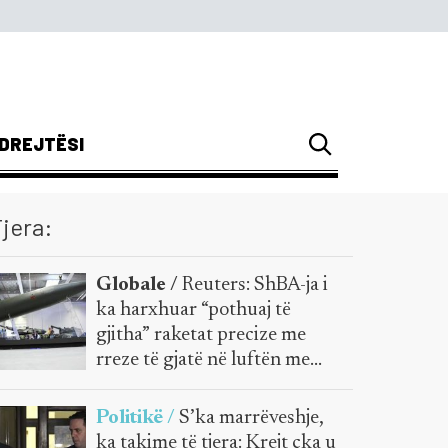
DREJTËSI
jera:
Globale /
Reuters: ShBA-ja i
ka harxhuar “pothuaj të
gjitha” raketat precize me
rreze të gjatë në luftën me
Iranin
Politikë /
S’ka marrëveshje,
ka takime të tjera: Krejt çka u