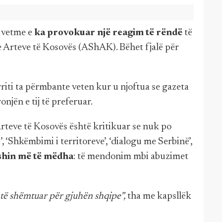
ë vetme e
ka provokuar një reagim të rëndë
të
 Arteve të Kosovës (AShAK). Bëhet fjalë për
iti ta përmbante veten kur u njoftua se gazeta
njën e tij të preferuar.
teve të Kosovës është kritikuar se nuk po
 ‘Shkëmbimi i territoreve’, ‘dialogu me Serbinë’,
shin më të mëdha
: të mendonim mbi abuzimet
 të shëmtuar për gjuhën shqipe”,
tha me kapsllëk