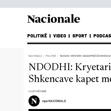
POLITIKË
VIDEO
SPORT
PODCA
NACIONALE
POLITIKË
NDODHI: KRYETARI I AKADEMISË SË SHKENC
NDODHI: Kryetari 
Shkencave kapet me
4 VJET MË PARË
nga NACIONALE