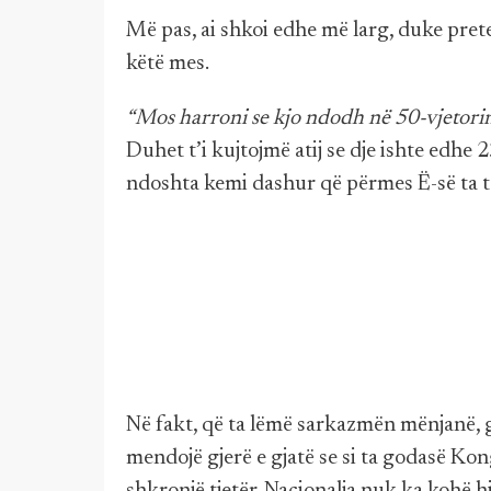
Më pas, ai shkoi edhe më larg, duke pret
këtë mes.
“Mos harroni se kjo ndodh në 50-vjetorin
Duhet t’i kujtojmë atij se dje ishte edhe
ndoshta kemi dashur që përmes Ë-së ta t
Në fakt, që ta lëmë sarkazmën mënjanë, g
mendojë gjerë e gjatë se si ta godasë Ko