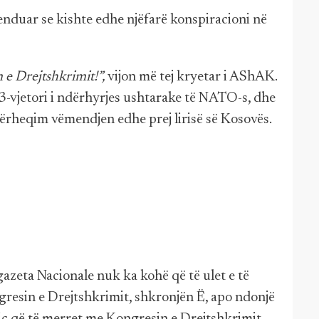
enduar se kishte edhe njëfarë konspiracioni në
 e Drejtshkrimit!”,
vijon më tej kryetar i AShAK.
 23-vjetori i ndërhyrjes ushtarake të NATO-s, dhe
ërheqim vëmendjen edhe prej lirisë së Kosovës.
azeta Nacionale nuk ka kohë që të ulet e të
ngresin e Drejtshkrimit, shkronjën Ë, apo ndonjë