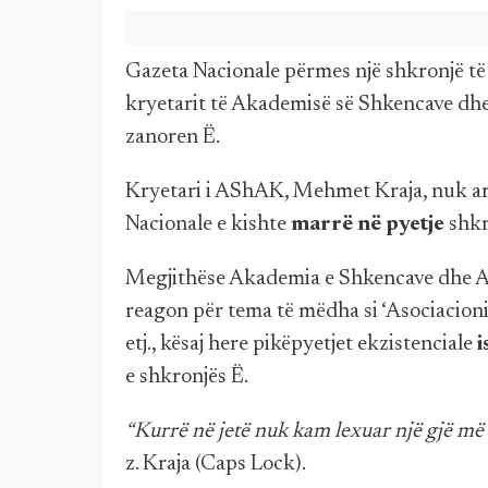
Gazeta Nacionale përmes një shkronjë t
kryetarit të Akademisë së Shkencave dhe
zanoren Ë.
Kryetari i AShAK, Mehmet Kraja, nuk arr
Nacionale e kishte
marrë në pyetje
shkro
Megjithëse Akademia e Shkencave dhe Ar
reagon për tema të mëdha si ‘Asociacioni’,
etj., kësaj here pikëpyetjet ekzistenciale
i
e shkronjës Ë.
“Kurrë në jetë nuk kam lexuar një gjë më
z. Kraja (Caps Lock).