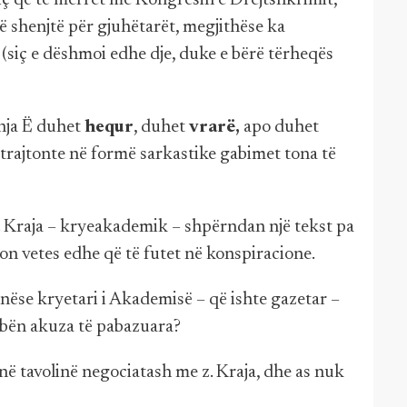
hiç që të merret me Kongresin e Drejtshkrimit,
ë shenjtë për gjuhëtarët, megjithëse ka
(siç e dëshmoi edhe dje, duke e bërë tërheqës
nja Ë duhet
hequr
, duhet
vrarë,
apo duhet
i trajtonte në formë sarkastike gabimet tona të
. Kraja – kryeakademik – shpërndan një tekst pa
jon vetes edhe që të futet në konspiracione.
 nëse kryetari i Akademisë – që ishte gazetar –
 bën akuza të pabazuara?
 në tavolinë negociatash me z. Kraja, dhe as nuk