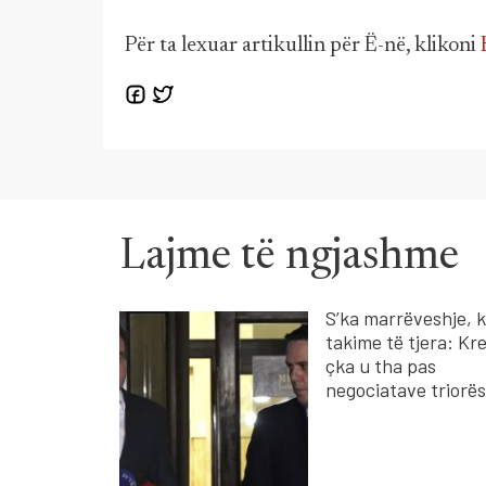
Për ta lexuar artikullin për Ë-në, klikoni
Lajme të ngjashme
S’ka marrëveshje, 
takime të tjera: Kre
çka u tha pas
negociatave triorë
Kurti - Abdixhiku