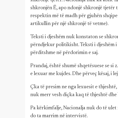
shkronjë tjetër. Nacionalja nuk ka kohë 
shkronjën Ë, apo ndonjë shkronjë tjetër t
respektin më të madh për gjuhën shqipe 
artikullin për një shkronjë të vetme).
Teksti i djeshëm nuk konstaton se shkro
përndjekur politikisht. Teksti i djeshëm 
përditshme në përdorimin e saj.
Prandaj, është shumë shqetësuese se si z
e lexuar me kujdes. Dhe përveç kësaj, i le
Çka të presim ne nga lexuesit e thjeshtë,
nuk merr vesh diçka kaq të thjeshtë dhe
Pa kërkimfalje, Nacionalja nuk do të ulet
do ta marrim në intervistë.