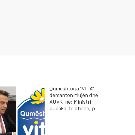
Qumështorja “VITA”
demanton Mujën dhe
AUVK-në: Ministri
publikoi të dhëna, por
jo rezultatet e
analizave