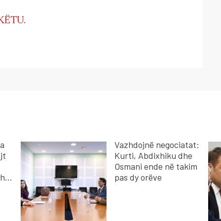
KËTU.
ka
Vazhdojnë negociatat:
jt
Kurti, Abdixhiku dhe
Osmani ende në takim
she
pas dy orëve