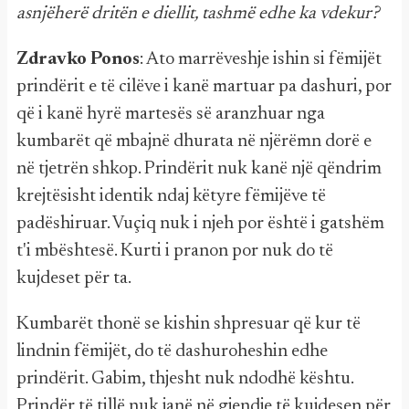
asnjëherë dritën e diellit, tashmë edhe ka vdekur?
Zdravko Ponos
: Ato marrëveshje ishin si fëmijët
prindërit e të cilëve i kanë martuar pa dashuri, por
që i kanë hyrë martesës së aranzhuar nga
kumbarët që mbajnë dhurata në njërëmn dorë e
në tjetrën shkop. Prindërit nuk kanë një qëndrim
krejtësisht identik ndaj këtyre fëmijëve të
padëshiruar. Vuçiq nuk i njeh por është i gatshëm
t'i mbështesë. Kurti i pranon por nuk do të
kujdeset për ta.
Kumbarët thonë se kishin shpresuar që kur të
lindnin fëmijët, do të dashuroheshin edhe
prindërit. Gabim, thjesht nuk ndodhë kështu.
Prindër të tillë nuk janë në gjendje të kujdesen për