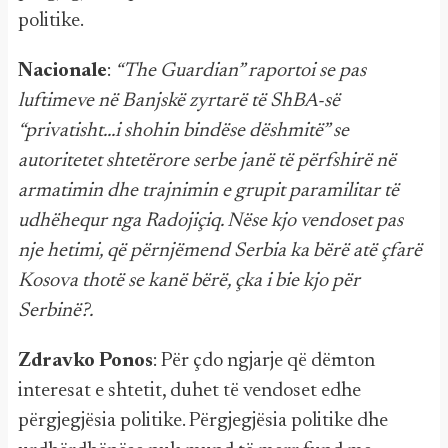
politike.
Nacionale
:
“The Guardian” raportoi se pas
luftimeve në Banjskë zyrtarë të ShBA-së
“privatisht...i shohin bindëse dëshmitë” se
autoritetet shtetërore serbe janë të përfshirë në
armatimin dhe trajnimin e grupit paramilitar të
udhëhequr nga Radojiçiq. Nëse kjo vendoset pas
nje hetimi, që përnjëmend Serbia ka bërë atë çfarë
Kosova thotë se kanë bërë, çka i bie kjo për
Serbinë?.
Zdravko Ponos
: Për çdo ngjarje që dëmton
interesat e shtetit, duhet të vendoset edhe
përgjegjësia politike. Përgjegjësia politike dhe