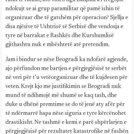
ndokujt se ai grup paramilitar që pamë ishin të
organizuar dhe të gatshëm për operacion? Sjellja e
disa njësive të Ushtrisë së Serbisë dhe vendosja e
tyre në barrakat e Rashkës dhe Kurshumlisë
gjithashtu nuk e mbështetë atë pretendim.
Jam i bindur se nëse Beogradi ka ndofarë agjende,
ajo përfundon me bartjen e përgjegjësisë te serbët
në veri për t’u vetëorganizuar dhe të kujdesen për
veten. Krejt kjo me justifikimin se Beogradi nuk
mund të ndihmojë më shumë se kaq tash, dhe
duke u dhënë premtime se do të jenë aty afër për
të ndërmarrë hapa nëse siguria e tyre kërcënohet
drastikisht. Ne tashmë e kemi e parë shpërlarjen e
përgjegjësisë për rezultatet katastrofike në fushën