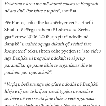
Prishtina e kreu me më shumë sukses se Beogradi
në ato ditë. Por ishte e tepërt
”, thotë ai.
Për Ponos, i cili edhe ka shërbyer vetë si Shef i
Shtabit të Përgjithshëm të Ushtrisë së Serbisë
gjatë viteve 2006-2008, ajo çfarë ndodhi në
Banjskë “
u udhëhoq nga dikush që s’është fare
kompetent
” teksa shton edhe pyetjen se “
ato video
nga Banjska a i tregojnë ndokujt se ai grup
paramilitar që pamë ishin të organizuar dhe të
gatshëm për operacion
?”.
“
Vuçiq u befasua nga ajo çfarë ndodhi në Banjskë.
Ideja e tij për të krijuar përshtypjen në mesin e
serbëve në veri se ata janë duke u vetëorganizuar
me sukses dështoi dhimbshëm. Njerëzve që vdiqën