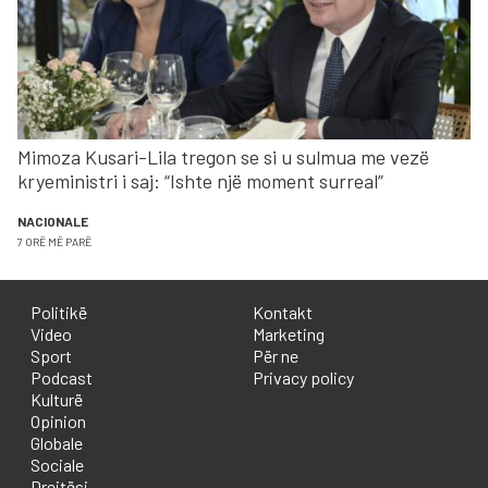
Mimoza Kusari-Lila tregon se si u sulmua me vezë
kryeministri i saj: “Ishte një moment surreal”
NACIONALE
7 ORË MË PARË
Politikë
Kontakt
Video
Marketing
Sport
Për ne
Podcast
Privacy policy
Kulturë
Opinion
Globale
Sociale
Drejtësi