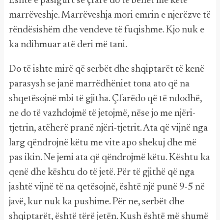
Është e pasigurt se çfarë do të bëhet me këtë
marrëveshje. Marrëveshja mori emrin e njerëzve të
rëndësishëm dhe vendeve të fuqishme. Kjo nuk e
ka ndihmuar atë deri më tani.
Do të ishte mirë që serbët dhe shqiptarët të kenë
parasysh se janë marrëdhëniet tona ato që na
shqetësojnë mbi të gjitha. Çfarëdo që të ndodhë,
ne do të vazhdojmë të jetojmë, nëse jo me njëri-
tjetrin, atëherë pranë njëri-tjetrit. Ata që vijnë nga
larg qëndrojnë këtu me vite apo shekuj dhe më
pas ikin. Ne jemi ata që qëndrojmë këtu. Kështu ka
qenë dhe kështu do të jetë. Për të gjithë që nga
jashtë vijnë të na qetësojnë, është një punë 9-5 në
javë, kur nuk ka pushime. Për ne, serbët dhe
shqiptarët, është tërë jetën. Kush është më shumë