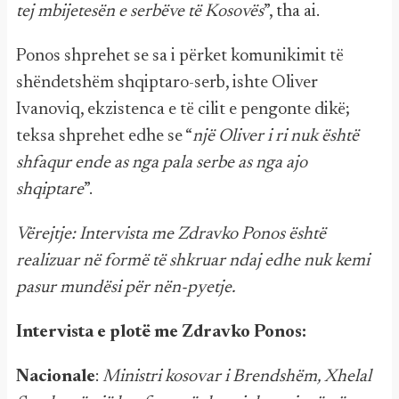
tej mbijetesën e serbëve të Kosovës
”, tha ai.
Ponos shprehet se sa i përket komunikimit të
shëndetshëm shqiptaro-serb, ishte Oliver
Ivanoviq, ekzistenca e të cilit e pengonte dikë;
teksa shprehet edhe se “
një Oliver i ri nuk është
shfaqur ende as nga pala serbe as nga ajo
shqiptare
”.
Vërejtje: Intervista me Zdravko Ponos është
realizuar në formë të shkruar ndaj edhe nuk kemi
pasur mundësi për nën-pyetje.
Intervista e plotë me Zdravko Ponos:
Nacionale
:
Ministri kosovar i Brendshëm, Xhelal