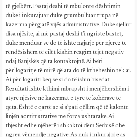
të gjelbërt. Pastaj deshi të mbulonte dështimin
duke i inkurajuar duke grumbulluar trupa në
kazerma përgjatë vijës administrative. Duke sjellur
disa njësite, ai më pastaj deshi t’i ngriste bastet,
duke menduar se do të ishte ngjarje për njerëz të
rëndësishëm të cilët kishin reagim tejet negativ
ndaj Banjskës që ta kontaktojnë. Ai bëri
përllogaritje të mirë që ata do të ktheheshin tek ai.
Ai përllogariti keq se si do të ishin bisedat.
Rezultati ishte kthimi mbrapsht i menjëhershëm i
atyre njësive në kazermat e tyre të kohërave të
qeta. Është e qartë se ai s’pati qëllim që të kalonte
linjën administrative me forca ushtarake. Ai
thjesht edhe njëherë i shkaktoi dëm Serbisë dhe
ngreu vëmendje negative. As nuk i inkurajoi e as