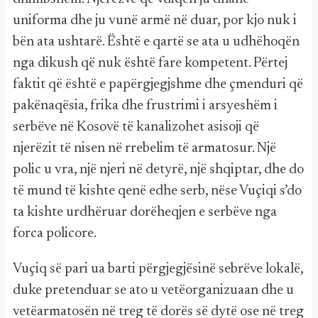
uniforma dhe ju vunë armë në duar, por kjo nuk i
bën ata ushtarë. Është e qartë se ata u udhëhoqën
nga dikush që nuk është fare kompetent. Përtej
faktit që është e papërgjegjshme dhe çmenduri që
pakënaqësia, frika dhe frustrimi i arsyeshëm i
serbëve në Kosovë të kanalizohet asisoji që
njerëzit të nisen në rrebelim të armatosur. Një
polic u vra, një njeri në detyrë, një shqiptar, dhe do
të mund të kishte qenë edhe serb, nëse Vuçiqi s’do
ta kishte urdhëruar dorëheqjen e serbëve nga
forca policore.
Vuçiq së pari ua barti përgjegjësinë sebrëve lokalë,
duke pretenduar se ato u vetëorganizuaan dhe u
vetëarmatosën në treg të dorës së dytë ose në treg