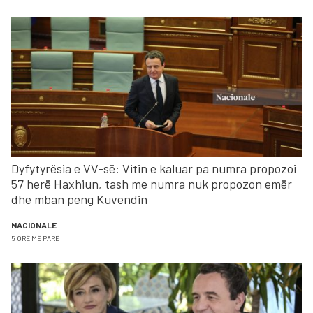
Dyfytyrësia e VV-së: Vitin e kaluar pa numra propozoi
57 herë Haxhiun, tash me numra nuk propozon emër
dhe mban peng Kuvendin
NACIONALE
5 ORË MË PARË