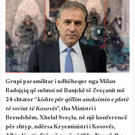
Grupi paramilitar i udhëhequr nga Milan
Radojçiq që sulmoi në Banjskë të Zveçanit më
24 shtator “
kishte për qëllim aneksimin e plotë
të veriut të Kosovës
”, tha Ministri i
Brendshëm, Xhelal Sveçla, në një konferencë
për shtyp, ndërsa Kryeministri i Kosovës,