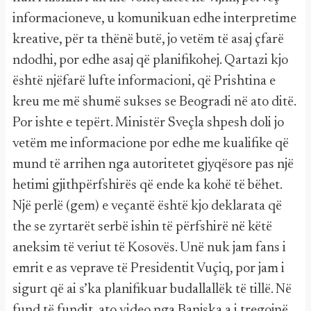
informacioneve, u komunikuan edhe interpretime
kreative, për ta thënë butë, jo vetëm të asaj çfarë
ndodhi, por edhe asaj që planifikohej. Qartazi kjo
është njëfarë lufte informacioni, që Prishtina e
kreu me më shumë sukses se Beogradi në ato ditë.
Por ishte e tepërt. Ministër Sveçla shpesh doli jo
vetëm me informacione por edhe me kualifike që
mund të arrihen nga autoritetet gjyqësore pas një
hetimi gjithpërfshirës që ende ka kohë të bëhet.
Një perlë (gem) e veçantë është kjo deklarata që
the se zyrtarët serbë ishin të përfshirë në këtë
aneksim të veriut të Kosovës. Unë nuk jam fans i
emrit e as veprave të Presidentit Vuçiq, por jam i
sigurt që ai s’ka planifikuar budallallëk të tillë. Në
fund të fundit, ato video nga Banjska a i tregojnë