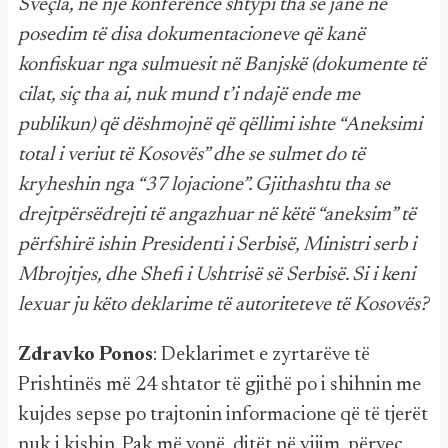
Sveçla, në një konferencë shtypi tha se janë në
posedim të disa dokumentacioneve që kanë
konfiskuar nga sulmuesit në Banjskë (dokumente të
cilat, siç tha ai, nuk mund t’i ndajë ende me
publikun) që dëshmojnë që qëllimi ishte “Aneksimi
total i veriut të Kosovës” dhe se sulmet do të
kryheshin nga “37 lojacione”. Gjithashtu tha se
drejtpërsëdrejti të angazhuar në këtë “aneksim” të
përfshirë ishin Presidenti i Serbisë, Ministri serb i
Mbrojtjes, dhe Shefi i Ushtrisë së Serbisë. Si i keni
lexuar ju këto deklarime të autoriteteve të Kosovës?
Zdravko Ponos
: Deklarimet e zyrtarëve të
Prishtinës më 24 shtator të gjithë po i shihnin me
kujdes sepse po trajtonin informacione që të tjerët
nuk i kishin. Pak më vonë, ditët në vijim, përveç