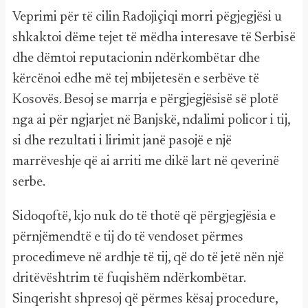
Veprimi për të cilin Radojiçiqi morri pëgjegjësi u
shkaktoi dëme tejet të mëdha interesave të Serbisë
dhe dëmtoi reputacionin ndërkombëtar dhe
kërcënoi edhe më tej mbijetesën e serbëve të
Kosovës. Besoj se marrja e përgjegjësisë së plotë
nga ai për ngjarjet në Banjskë, ndalimi policor i tij,
si dhe rezultati i lirimit janë pasojë e një
marrëveshje që ai arriti me dikë lart në qeverinë
serbe.
Sidoqoftë, kjo nuk do të thotë që përgjegjësia e
përnjëmendtë e tij do të vendoset përmes
procedimeve në ardhje të tij, që do të jetë nën një
dritëvështrim të fuqishëm ndërkombëtar.
Sinqerisht shpresoj që përmes kësaj procedure,