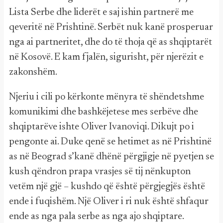
Lista Serbe dhe liderët e saj ishin partnerë me
qeveritë në Prishtinë. Serbët nuk kanë prosperuar
nga ai partneritet, dhe do të thoja që as shqiptarët
në Kosovë. E kam fjalën, sigurisht, për njerëzit e
zakonshëm.
Njeriu i cili po kërkonte mënyra të shëndetshme
komunikimi dhe bashkëjetese mes serbëve dhe
shqiptarëve ishte Oliver Ivanoviqi. Dikujt po i
pengonte ai. Duke qenë se hetimet as në Prishtinë
as në Beograd s’kanë dhënë përgjigje në pyetjen se
kush qëndron prapa vrasjes së tij nënkupton
vetëm një gjë – kushdo që është përgjegjës është
ende i fuqishëm. Një Oliver i ri nuk është shfaqur
ende as nga pala serbe as nga ajo shqiptare.