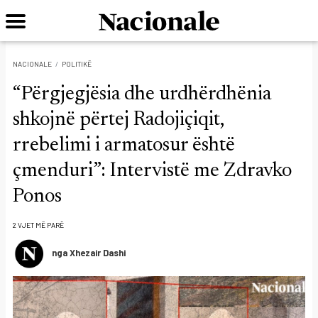
NACIONALE
POLITIKË
“Përgjegjësia dhe urdhërdhënia
shkojnë përtej Radojiçiqit,
rrebelimi i armatosur është
çmenduri”: Intervistë me Zdravko
Ponos
2 VJET MË PARË
nga Xhezair Dashi