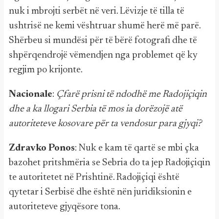
nuk i mbrojti serbët në veri. Lëvizje të tilla të
ushtrisë ne kemi vështruar shumë herë më parë.
Shërbeu si mundësi për të bërë fotografi dhe të
shpërqendrojë vëmendjen nga problemet që ky
regjim po krijonte.
Nacionale
:
Çfarë prisni të ndodhë me Radojiçiqin
dhe a ka llogari Serbia të mos ia dorëzojë atë
autoriteteve kosovare për ta vendosur para gjyqi?
Zdravko Ponos
: Nuk e kam të qartë se mbi çka
bazohet pritshmëria se Sebria do ta jep Radojiçiqin
te autoritetet në Prishtinë. Radojiçiqi është
qytetar i Serbisë dhe është nën juridiksionin e
autoriteteve gjyqësore tona.