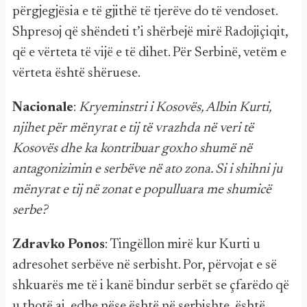
përgjegjësia e të gjithë të tjerëve do të vendoset.
Shpresoj që shëndeti t’i shërbejë mirë Radojiçiqit,
që e vërteta të vijë e të dihet. Për Serbinë, vetëm e
vërteta është shëruese.
Nacionale
:
Kryeminstri i Kosovës, Albin Kurti,
njihet për mënyrat e tij të vrazhda në veri të
Kosovës dhe ka kontribuar goxho shumë në
antagonizimin e serbëve në ato zona. Si i shihni ju
mënyrat e tij në zonat e populluara me shumicë
serbe?
Zdravko Ponos
: Tingëllon mirë kur Kurti u
adresohet serbëve në serbisht. Por, përvojat e së
shkuarës me të i kanë bindur serbët se çfarëdo që
u thotë ai, edhe nëse është në serbishte, është