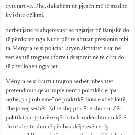
qytetarëve. Dhe, dukshëm në pjesën më të madhe
ky ishte qëllimi.
Serbët janë të shqetësuar se ngjarjet në Banjskë do
të përdoren nga Kurti për të shtuar presionin mbi
ta. Mënyra se si policia i kryen aktivitet e saj në
veri është tregues i fortë i drejtimit në të cilin do
të zhvillohen ngjarjet.
Mënyra se si Kurti i trajton serbët mbështet
pretendimin që ai implementn politikën e “pa
serbë, pa probleme” në praktikë. Bota e sheh këtë,
dhe jo veç serbët. Edhe shqiptarët e shohin. Zëri
politik i shqiptarëve që do ta kundërshtonin këtë
do të vlente shumë për bashkëjetesën e dy