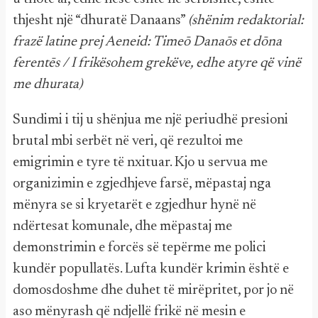
thjesht një “dhuratë Danaans”
(shënim redaktorial:
frazë latine prej Aeneid: Timeō Danaōs et dōna
ferentēs / I frikësohem grekëve, edhe atyre që vinë
me dhurata)
Sundimi i tij u shënjua me një periudhë presioni
brutal mbi serbët në veri, që rezultoi me
emigrimin e tyre të nxituar. Kjo u servua me
organizimin e zgjedhjeve farsë, mëpastaj nga
mënyra se si kryetarët e zgjedhur hynë në
ndërtesat komunale, dhe mëpastaj me
demonstrimin e forcës së tepërme me polici
kundër popullatës. Lufta kundër krimin është e
domosdoshme dhe duhet të mirëpritet, por jo në
aso mënyrash që ndjellë frikë në mesin e