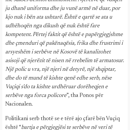
ju dhanë uniforma dhe ju vunë armë në duar, por
kjo nuk i bën ata ushtarë. Është e qartë se ata u
udhëhoqën nga dikush që nuk është fare
kompetent. Përtej faktit që është e papërgjegjshme
dhe çmenduri që pakënaqësia, frika dhe frustrimi i
arsyeshëm i serbëve në Kosovë të kanalizohet
asisoji që njerëzit të nisen në rrebelim të armatosur.
Një polic u vra, një njeri në detyrë, një shqiptar,
dhe do të mund të kishte qenë edhe serb, nëse
Vuçiqi s’do ta kishte urdhëruar dorëheqjen e
serbëve nga forca policore
”, tha Ponos për
Nacionalen.
Politikani serb thotë se e tërë ajo çfarë bën Vuçiq
është “
bartja e përgjegjësi te serbëve në veri të