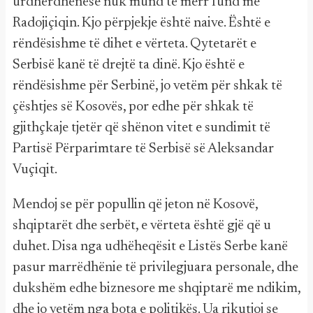
urdhërdhënëse nuk mund të merr fund me
Radojiçiqin. Kjo përpjekje është naive. Është e
rëndësishme të dihet e vërteta. Qytetarët e
Serbisë kanë të drejtë ta dinë. Kjo është e
rëndësishme për Serbinë, jo vetëm për shkak të
çështjes së Kosovës, por edhe për shkak të
gjithçkaje tjetër që shënon vitet e sundimit të
Partisë Përparimtare të Serbisë së Aleksandar
Vuçiqit.
Mendoj se për popullin që jeton në Kosovë,
shqiptarët dhe serbët, e vërteta është gjë që u
duhet. Disa nga udhëheqësit e Listës Serbe kanë
pasur marrëdhënie të privilegjuara personale, dhe
dukshëm edhe biznesore me shqiptarë me ndikim,
dhe jo vetëm nga bota e politikës. Ua rikutjoj se