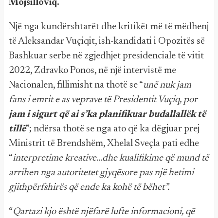
Mojsilloviq.
Një nga kundërshtarët dhe kritikët më të mëdhenj
të Aleksandar Vuçiqit, ish-kandidati i Opozitës së
Bashkuar serbe në zgjedhjet presidenciale të vitit
2022, Zdravko Ponos, në një intervistë me
Nacionalen, fillimisht na thotë se “
unë nuk jam
fans i emrit e as veprave të Presidentit Vuçiq, por
jam i sigurt që ai s’ka planifikuar budallallëk të
tillë
”; ndërsa thotë se nga ato që ka dëgjuar prej
Ministrit të Brendshëm, Xhelal Sveçla pati edhe
“
interpretime kreative...dhe kualifikime që mund të
arrihen nga autoritetet gjyqësore pas një hetimi
gjithpërfshirës që ende ka kohë të bëhet”.
“
Qartazi kjo është njëfarë lufte informacioni, që