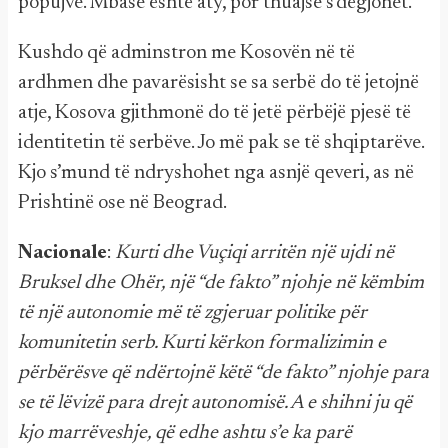
popujve. Mbase është aty, por thuajse s’dëgjohet.
Kushdo që adminstron me Kosovën në të
ardhmen dhe pavarësisht se sa serbë do të jetojnë
atje, Kosova gjithmonë do të jetë përbëjë pjesë të
identitetin të serbëve. Jo më pak se të shqiptarëve.
Kjo s’mund të ndryshohet nga asnjë qeveri, as në
Prishtinë ose në Beograd.
Nacionale
:
Kurti dhe Vuçiqi arritën një ujdi në
Bruksel dhe Ohër, një “de fakto” njohje në këmbim
të një autonomie më të zgjeruar politike për
komunitetin serb. Kurti kërkon formalizimin e
përbërësve që ndërtojnë këtë “de fakto” njohje para
se të lëvizë para drejt autonomisë. A e shihni ju që
kjo marrëveshje, që edhe ashtu s’e ka parë