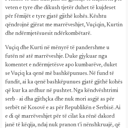
veten e tyre dhe dikush tjetër duhet të kujdeset
për fëmijët e tyre gjatë gjithë kohës. Kështu
qëndrojnë gjërat me marrëveshjet, Vuçiqin, Kurtin
dhe ndërmjetësuesit ndërkombëtarë.
Vuçiq dhe Kurti në mënyrë të pandershme u
futën në atë marrëveshje. Duke gjykuar nga
komentet e ndërmjetësve apo kumbarëve, duket
se Vuçiq ka qenë më bashkëpunues. Në fund të
fundit, ai ka qenë bashkëpunues gjatë gjithë kohës
që kur ka ardhur në pushtet. Nga këndvështrimi
serb - ai dha gjithçka dhe nuk mori asgjë as për
serbët në Kosovë e as për Republikën e Serbisë. Ai
e di që marrëveshjet për të cilat ka rënë dakord
janë të këqija, ndaj nuk pranon t'i nënshkruajë, që