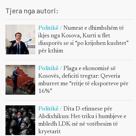
Tjera nga autori:
Politikë /
Numrat e dhimbshëm të
ikjes nga Kosova, Kurti u flet
diasporës se si “po krijohen kushtet”
për kthim
Politikë /
Plaga e ekonomisë së
Kosovës, deficiti tregtar: Qeveria
mburret me “rritje të eksporteve për
16%”
Politikë /
Dita D-efinuese për
Abdixhikun: Het-triku i humbjeve e
mbledh LDK-në në votëbesim të
kryetarit