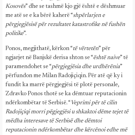
Kosovës
” dhe se tashmë kjo gjë është e dëshmuar
me atë se e ka bërë kaherë “
shpërlarjen e
përgjegjësisë për rezultatet katastrofike në fushën
politike
”.
Ponos, megjithatë, kërkon “
të vërtetën
” për
ngjarjet në Banjskë derisa shton se “
është naive
” të
paramendohet se “
përgjegjësia dhe urdhërënia
”
përfundon me Milan Radojiçiqin. Për atë që ky i
fundit ka marrë përgjegjësi të plotë personale,
Zdravko Ponos thotë se ka dëmtuar reputacionin
ndërkombëtar të Serbisë. “
Veprimi për të cilin
Radojiçiqi morri pëgjegjësi u shkaktoi dëme tejet të
mëdha interesave të Serbisë dhe dëmtoi
reputacionin ndërkombëtar dhe kërcënoi edhe më