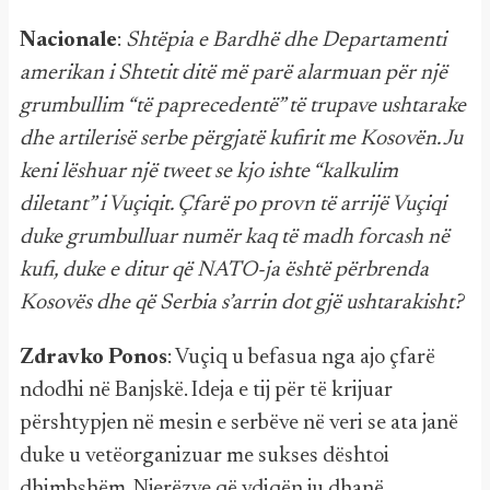
Nacionale
:
Shtëpia e Bardhë dhe Departamenti
amerikan i Shtetit ditë më parë alarmuan për një
grumbullim “të paprecedentë” të trupave ushtarake
dhe artilerisë serbe përgjatë kufirit me Kosovën. Ju
keni lëshuar një tweet se kjo ishte “kalkulim
diletant” i Vuçiqit. Çfarë po provn të arrijë Vuçiqi
duke grumbulluar numër kaq të madh forcash në
kufi, duke e ditur që NATO-ja është përbrenda
Kosovës dhe që Serbia s’arrin dot gjë ushtarakisht?
Zdravko Ponos
: Vuçiq u befasua nga ajo çfarë
ndodhi në Banjskë. Ideja e tij për të krijuar
përshtypjen në mesin e serbëve në veri se ata janë
duke u vetëorganizuar me sukses dështoi
dhimbshëm. Njerëzve që vdiqën ju dhanë