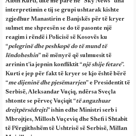
Albin Kurti, ditë më parë në “Sky News” dha
interpretimin e tij se grupi ushtarak kishte
zgjedhur Manastirin e Banjskës për të kryer
sulmet me shpresën se do të pasonte një
reagim i rëndë i Policisë së Kosovës ku
“
pelegrinë dhe peshkopë do të mund të
lëndoheshin
” në mënyrë që sulmuesit të
arrinin t’ia jepnin konfliktit “
një shije fetare
”.
Kurti e jep për fakt të kryer se kjo është bërë
“
me dijeninë dhe pjesëmarrjen
” e Presidentit të
Serbisë, Aleksandar Vuçiq, ndërsa Sveçla
shtonte se përveç Vuçiqit “
të angazhuar
drejtpërsëdrejti
” ishin edhe Ministri serb i
Mbrojtjes, Millosh Vuçeviq dhe Shefi i Shtabit
të Përgjithshëm të Ushtrisë së Serbisë, Millan