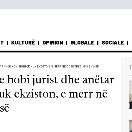
ST
KULTURË
OPINION
GLOBALE
SOCIALE
T
R I NJË KOMISIONI QË NUK EKZISTON, E MERR NË DORË TREGIMIN E VV-SË
 hobi jurist dhe anëtar
uk ekziston, e merr në
së