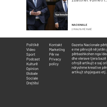
popullit lëndohet
demokracia
NACIONALE
2 MINUTA MË PARË
Politikë
Kontakt
Gazeta Nacionale përb
e me përvojë në jetën 
Video
Marketing
përbashkohen nga ideali
Sport
Për ne
dhe vlerave tjera bazë
Podcast
Privacy
ofrojë artikujt e saj or
Kulturë
policy
ndryshme kreative përf
Opinion
artikujt shpjegues etj.
Globale
Sociale
Drejtësi