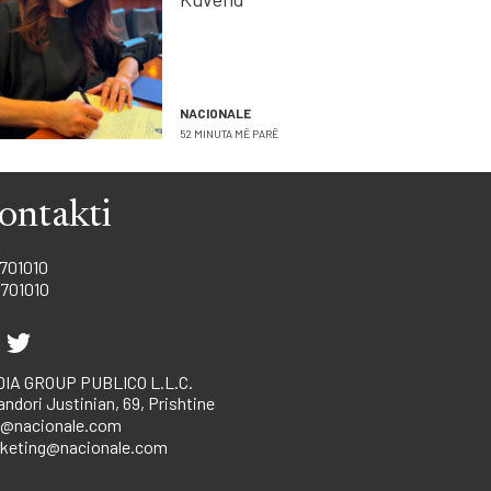
NACIONALE
52 MINUTA MË PARË
ontakti
701010
701010
IA GROUP PUBLICO L.L.C.
andori Justinian, 69, Prishtine
o@nacionale.com
keting@nacionale.com