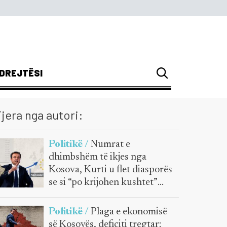
DREJTËSI
jera nga autori:
Politikë /
Numrat e
dhimbshëm të ikjes nga
Kosova, Kurti u flet diasporës
se si “po krijohen kushtet”
për kthim
Politikë /
Plaga e ekonomisë
së Kosovës, deficiti tregtar: