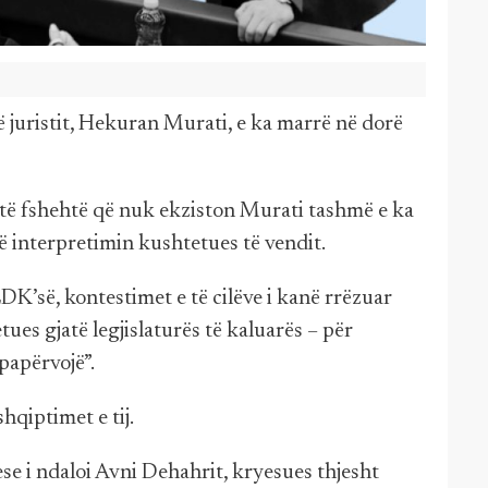
 juristit, Hekuran Murati, e ka marrë në dorë
m të fshehtë që nuk ekziston Murati tashmë e ka
 interpretimin kushtetues të vendit.
LDK’së, kontestimet e të cilëve i kanë rrëzuar
tues gjatë legjislaturës të kaluarës – për
papërvojë”.
shqiptimet e tij.
se i ndaloi Avni Dehahrit, kryesues thjesht