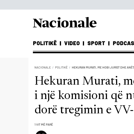
POLITIKË
VIDEO
SPORT
PODCA
NACIONALE
POLITIKË
HEKURAN MURATI, ME HOBI JURIST DHE ANËTA
Hekuran Murati, me
i një komisioni që n
dorë tregimin e VV-
1 VIT MË PARË