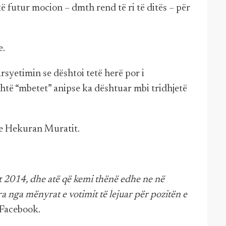
ë futur mocion – dmth rend të ri të ditës – për
e.
rsyetimin se dështoi tetë herë por i
htë “mbetet” anipse ka dështuar mbi tridhjetë
n e Hekuran Muratit.
it 2014, dhe atë që kemi thënë edhe ne në
ra nga mënyrat e votimit të lejuar për pozitën e
 Facebook.