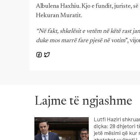
Albulena Haxhiu. Kjo e fundit, juriste, s
Hekuran Muratit.
“Në fakt, shkelësit e vetëm në këtë rast j
duke mos marrë fare pjesë në votim
”, vij
Lajme të ngjashme
Lutfi Haziri shkrua
diçka: 28 dhjetori t
jetë mësimi që kur
zbatohet vullneti i