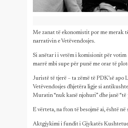
Me zanat të ekonomistit por me merak të
narrativin e Vetëvendosjes.
Si anëtar i i vetëm i komisionit për voti
marrë mbi supe për punë me orar të plotë
Juristë të tjerë – ta zëmë të PDK’së apo 
Vetëvendosjes dhjetëra ligje si antikushte
Muratin “nuk kanë njohuri” dhe janë “të 
E vërteta, na fton të besojmë ai, është në 
Aktgjykimi i fundit i Gjykatës Kushtetue