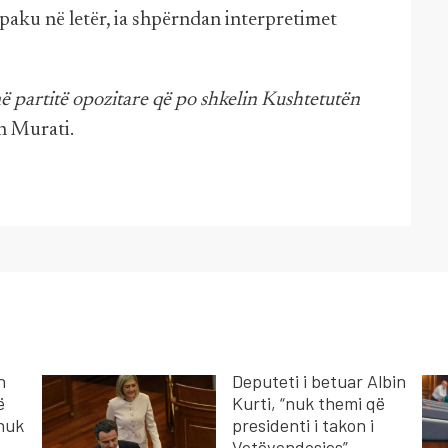
ë paku në letër, ia shpërndan interpretimet
anë partitë opozitare që po shkelin Kushtetutën
on Murati.
n
Deputeti i betuar Albin
ë
Kurti, “nuk themi që
 nuk
presidenti i takon i
Vetëvendosjes”