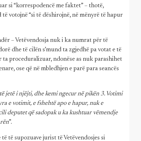
uar si “korrespodencë me faktet” – thotë,
ë votojnë “si të dëshirojnë, në mënyrë të hapur
ndër – Vetëvendosja nuk i ka numrat për të
orë dhe të cilën s’mund ta zgjedhë pa votat e të
ër ta proceduralizuar, ndonëse as nuk parashihet
lenare, ose që në mbledhjen e parë para seancës
ë jetë i njëjti, dhe kemi ngecur në pikën 3. Votimi
ra e votimit, e fshehtë apo e hapur, nuk e
ecili deputet që sadopak u ka kushtuar vëmendje
arën
”.
të të supozuave jurist të Vetëvendosjes si