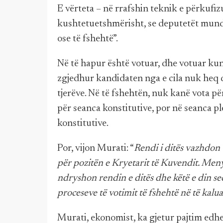
E vërteta – në rrafshin teknik e përkufiz
kushtetuetshmërisht, se deputetët mund t
ose të fshehtë”.
Në të hapur është votuar, dhe votuar ku
zgjedhur kandidaten nga e cila nuk heq d
tjerëve. Në të fshehtën, nuk kanë vota p
për seanca konstitutive, por në seanca p
konstitutive.
Por, vijon Murati: “
Rendi i ditës vazhdon t
për pozitën e Kryetarit të Kuvendit. Meny
ndryshon rendin e ditës dhe këtë e din s
proceseve të votimit të fshehtë në të kalu
Murati, ekonomist, ka gjetur pajtim edhe 