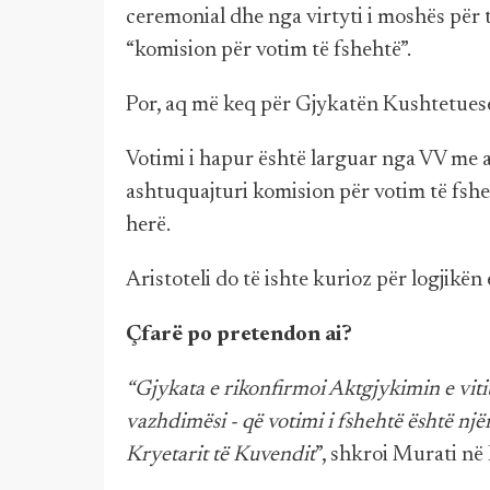
ceremonial dhe nga virtyti i moshës për t
“komision për votim të fshehtë”.
Por, aq më keq për Gjykatën Kushtetues
Votimi i hapur është larguar nga VV me a
ashtuquajturi komision për votim të fshe
herë.
Aristoteli do të ishte kurioz për logjikë
Çfarë po pretendon ai?
“Gjykata e rikonfirmoi Aktgjykimin e vit
vazhdimësi - që votimi i fshehtë është një
Kryetarit të Kuvendit
”, shkroi Murati në