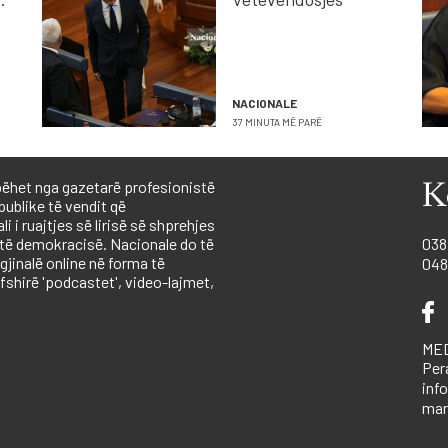
NACIONALE
37 MINUTA MË PARË
ëhet nga gazetarë profesionistë
K
publike të vendit që
 i ruajtjes së lirisë së shprehjes
 të demokracisë. Nacionale do të
038
igjinalë online në forma të
048
shirë 'podcastet', video-lajmet,
MED
Per
inf
mar