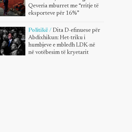
Qeveria mburret me “rritje të
eksporteve për 16%”
Politikë /
Dita D-efinuese për
Abdixhikun: Het-triku i
humbjeve e mbledh LDK-në
në votëbesim të kryetarit