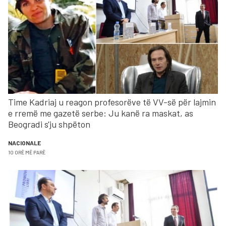
Time Kadriaj u reagon profesorëve të VV-së për lajmin
e rremë me gazetë serbe: Ju kanë ra maskat, as
Beogradi s'ju shpëton
NACIONALE
10 ORË MË PARË