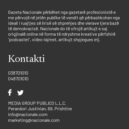
Gazeta Nacionale përbëhet nga gazetarë profesionistë e
me përvojë në jetën publike të vendit që përbashkohen nga
ideali i ruajtjes së lirisë së shprehjes dhe vlerave tjera bazë
të demokracisë. Nacionale do të ofrojë artikujt e saj
origjinalë online në forma të ndryshme kreative përfshirë
'podcastet', video-lajmet, artikujt shpjegues etj.
Kontakti
038701010
048701010
MEDIA GROUP PUBLICO L.L.C.
Perandori Justinian, 69, Prishtine
info@nacionale.com
marketing@nacionale.com