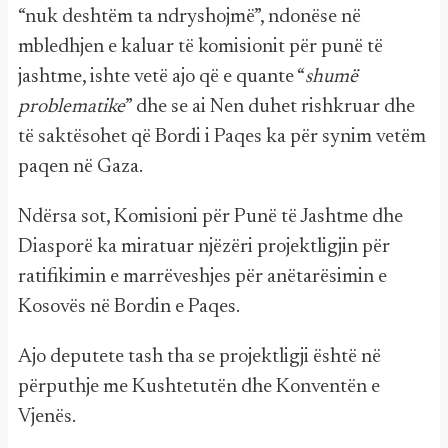
“nuk deshtëm ta ndryshojmë”, ndonëse në
mbledhjen e kaluar të komisionit për punë të
jashtme, ishte vetë ajo që e quante “
shumë
problematike
” dhe se ai Nen duhet rishkruar dhe
të saktësohet që Bordi i Paqes ka për synim vetëm
paqen në Gaza.
Ndërsa sot, Komisioni për Punë të Jashtme dhe
Diasporë ka miratuar njëzëri projektligjin për
ratifikimin e marrëveshjes për anëtarësimin e
Kosovës në Bordin e Paqes.
Ajo deputete tash tha se projektligji është në
përputhje me Kushtetutën dhe Konventën e
Vjenës.