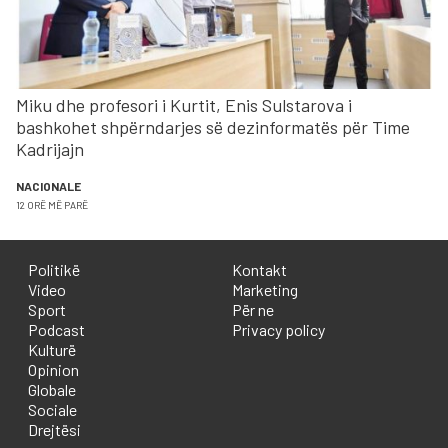
Miku dhe profesori i Kurtit, Enis Sulstarova i
bashkohet shpërndarjes së dezinformatës për Time
Kadrijajn
NACIONALE
12 ORË MË PARË
Politikë
Kontakt
Video
Marketing
Sport
Për ne
Podcast
Privacy policy
Kulturë
Opinion
Globale
Sociale
Drejtësi