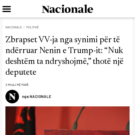
NACIONALE
POLITIKË
Zbrapset VV-ja nga synimi për të
ndërruar Nenin e Trump-it: “Nuk
deshtëm ta ndryshojmë,” thotë një
deputete
3 MUAJ MË PARË
nga NACIONALE