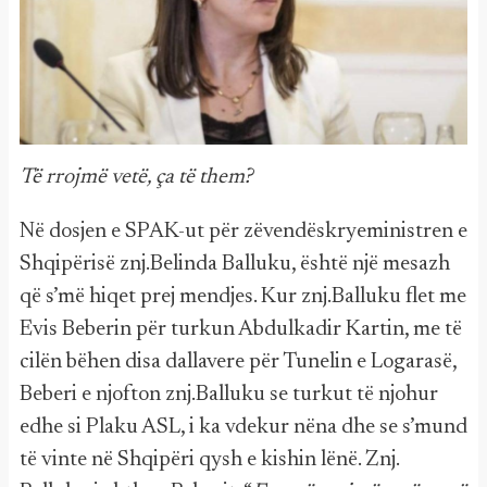
Të rrojmë vetë, ça të them?
Në dosjen e SPAK-ut për zëvendëskryeministren e
Shqipërisë znj.Belinda Balluku, është një mesazh
që s’më hiqet prej mendjes. Kur znj.Balluku flet me
Evis Beberin për turkun Abdulkadir Kartin, me të
cilën bëhen disa dallavere për Tunelin e Logarasë,
Beberi e njofton znj.Balluku se turkut të njohur
edhe si Plaku ASL, i ka vdekur nëna dhe se s’mund
të vinte në Shqipëri qysh e kishin lënë. Znj.