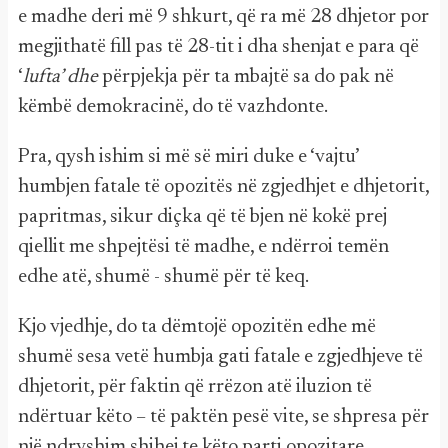
e madhe deri më 9 shkurt, që ra më 28 dhjetor por
megjithatë fill pas të 28-tit i dha shenjat e para që
‘
lufta’ dhe
përpjekja për ta mbajtë sa do pak në
këmbë demokracinë, do të vazhdonte.
Pra, qysh ishim si më së miri duke e ‘vajtu’
humbjen fatale të opozitës në zgjedhjet e dhjetorit,
papritmas, sikur diçka që të bjen në kokë prej
qiellit me shpejtësi të madhe, e ndërroi temën
edhe atë, shumë - shumë për të keq.
Kjo vjedhje, do ta dëmtojë opozitën edhe më
shumë sesa vetë humbja gati fatale e zgjedhjeve të
dhjetorit, për faktin që rrëzon atë iluzion të
ndërtuar këto – të paktën pesë vite, se shpresa për
një ndryshim shihej te këto parti opozitare.