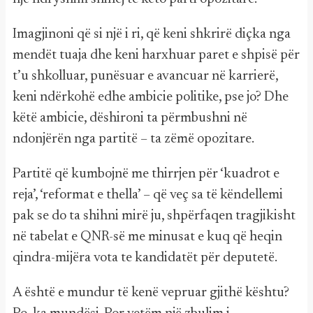
Imagjinoni që si një i ri, që keni shkrirë diçka nga
mendët tuaja dhe keni harxhuar paret e shpisë për
t’u shkolluar, punësuar e avancuar në karrierë,
keni ndërkohë edhe ambicie politike, pse jo? Dhe
këtë ambicie, dëshironi ta përmbushni në
ndonjërën nga partitë – ta zëmë opozitare.
Partitë që kumbojnë me thirrjen për ‘kuadrot e
reja’, ‘reformat e thella’ – që veç sa të këndellemi
pak se do ta shihni mirë ju, shpërfaqen tragjikisht
në tabelat e QNR-së me minusat e kuq që heqin
qindra-mijëra vota te kandidatët për deputetë.
A është e mundur të kenë vepruar gjithë kështu?