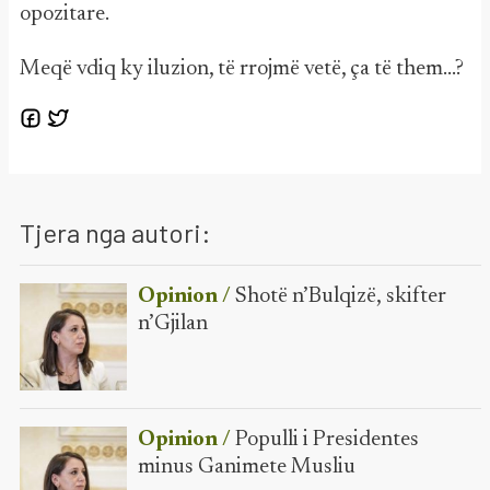
opozitare.
Meqë vdiq ky iluzion, të rrojmë vetë, ça të them…?
Tjera nga autori:
Opinion /
Shotë n’Bulqizë, skifter
n’Gjilan
Opinion /
Populli i Presidentes
minus Ganimete Musliu