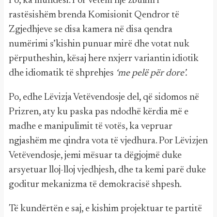
Po, ka mundësi. Por vetëm një zbulim i
rastësishëm brenda Komisionit Qendror të
Zgjedhjeve se disa kamera në disa qendra
numërimi s’kishin punuar mirë dhe votat nuk
përputheshin, kësaj here nxjerr variantin idiotik
dhe idiomatik të shprehjes
‘me pelë për dore’.
Po, edhe Lëvizja Vetëvendosje del, që sidomos në
Prizren, aty ku paska pas ndodhë kërdia më e
madhe e manipulimit të votës, ka vepruar
ngjashëm me qindra vota të vjedhura. Por Lëvizjen
Vetëvendosje, jemi mësuar ta dëgjojmë duke
arsyetuar lloj-lloj vjedhjesh, dhe ta kemi parë duke
goditur mekanizma të demokracisë shpesh.
Të kundërtën e saj, e kishim projektuar te partitë