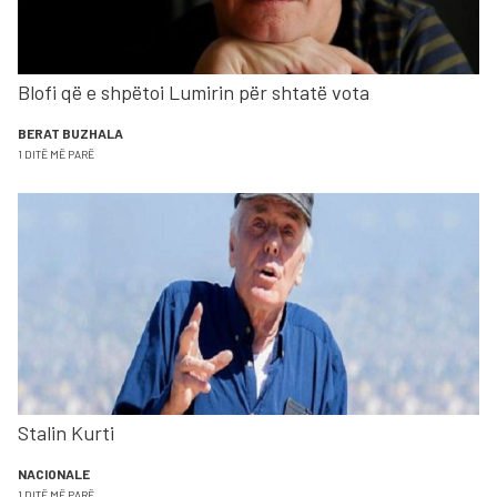
Blofi që e shpëtoi Lumirin për shtatë vota
BERAT BUZHALA
1 DITË MË PARË
Stalin Kurti
NACIONALE
1 DITË MË PARË