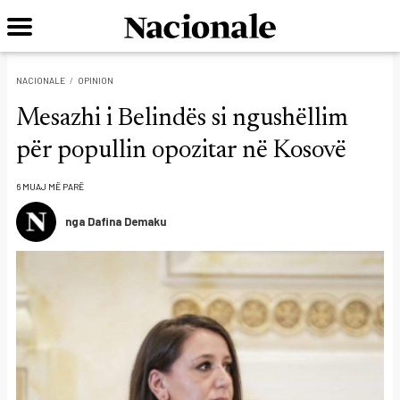
NACIONALE
OPINION
Mesazhi i Belindës si ngushëllim
për popullin opozitar në Kosovë
6 MUAJ MË PARË
nga Dafina Demaku