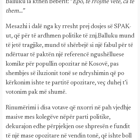
Balluku ia kthen Beberit: “
Epo, të rrojmë vetë, ca të
them…”
Mesazhi i dalë nga ky rresht prej dosjes së SPAK-
ut, që për të ardhmen politike të znj.Balluku mund
të jetë tragjike, mund të shërbejë si një fabul për të
ndërtuar të paktën një referencë ngushëlluese
komike për popullin opozitar në Kosovë, pas
shembjes së iluzionit tonë se ndryshimin që po
kërkonim ishte te partitë opozitare, veç duhej t’i
votonim pak më shumë.
Rinumërimi i disa votave që nxorri në pah vjedhje
masive mes kolegëve nëpër parti politike,
dekurajon edhe përpjekjen ose shpresën e fundit
të një mase opozitare në vendin tonë, që ishte boll