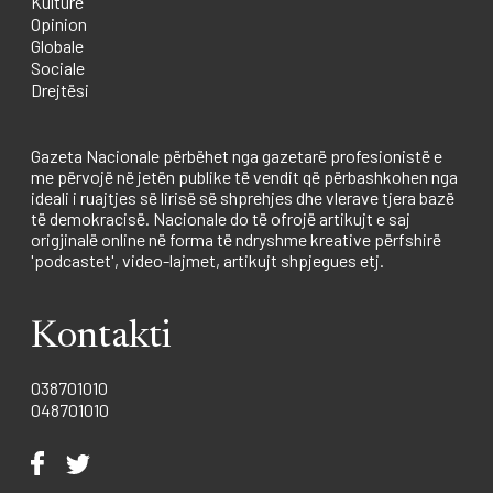
Kulturë
Opinion
Globale
Sociale
Drejtësi
Gazeta Nacionale përbëhet nga gazetarë profesionistë e
me përvojë në jetën publike të vendit që përbashkohen nga
ideali i ruajtjes së lirisë së shprehjes dhe vlerave tjera bazë
të demokracisë. Nacionale do të ofrojë artikujt e saj
origjinalë online në forma të ndryshme kreative përfshirë
'podcastet', video-lajmet, artikujt shpjegues etj.
Kontakti
038701010
048701010