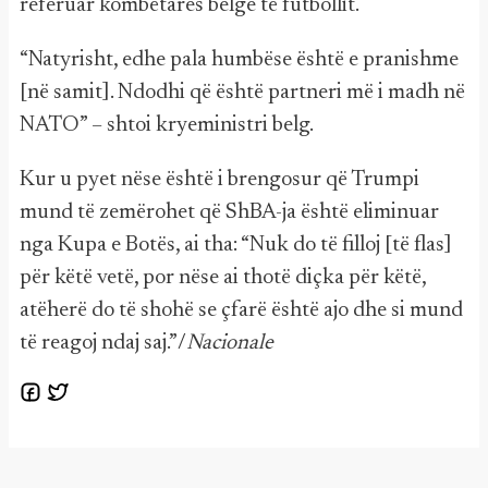
referuar kombëtares belge të futbollit.
“Natyrisht, edhe pala humbëse është e pranishme
[në samit]. Ndodhi që është partneri më i madh në
NATO” – shtoi kryeministri belg.
Kur u pyet nëse është i brengosur që Trumpi
mund të zemërohet që ShBA-ja është eliminuar
nga Kupa e Botës, ai tha: “Nuk do të filloj [të flas]
për këtë vetë, por nëse ai thotë diçka për këtë,
atëherë do të shohë se çfarë është ajo dhe si mund
të reagoj ndaj saj.”/
Nacionale