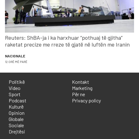
Reuters: ShBA-ja i ka harxhuar “pothuaj të gjitha”
raketat precize me rreze të gjatë në luftën me Iranin
NACIONALE
12 ORË MË PARË
Politikë
Kontakt
Video
Marketing
Sport
Për ne
Podcast
Privacy policy
Kulturë
Opinion
Globale
Sociale
Drejtësi