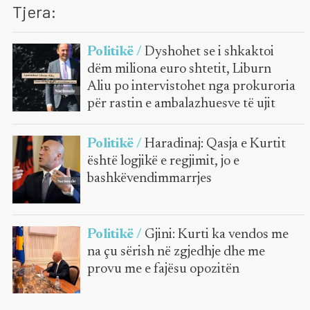
Tjera:
Politikë /
Dyshohet se i shkaktoi
dëm miliona euro shtetit, Liburn
Aliu po intervistohet nga prokuroria
për rastin e ambalazhuesve të ujit
Politikë /
Haradinaj: Qasja e Kurtit
është logjikë e regjimit, jo e
bashkëvendimmarrjes
Politikë /
Gjini: Kurti ka vendos me
na çu sërish në zgjedhje dhe me
provu me e fajësu opozitën