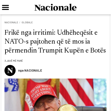
NACIONALE
GLOBALE
Frikë nga irritimi: Udhëheqësit e
NATO-s pajtohen që të mos ia
përmendin Trumpit Kupën e Botës
3 JAVË MË PARË
nga NACIONALE