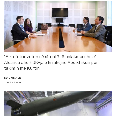
“E ka futur veten në situatë të palakmueshme”:
Aleanca dhe PDK-ja e kritikojnë Abdixhikun për
takimin me Kurtin
NACIONALE
2 ORË MË PARË