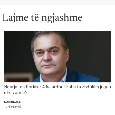
Lajme të ngjashme
Ndarja territoriale: A ka ardhur koha ta zhdukim jugun
dhe veriun?
NACIONALE
1 ORË MË PARË