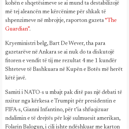
kohën e shqetësimeve se ai mund ta destabilizojë
më tej aleancën me kërcënime për shkak të
shpenzimeve në mbrojtje, raporton gazeta
“The
Guardian”
.
Kryeministri belg, Bart De Wever, tha para
gazetarëve në Ankara se ai nuk do ta diskutojë
fitoren e vendit të tij me rezultat 4 me 1 kundër
Shteteve të Bashkuara në Kupën e Botës më herët
këtë javë.
Samiti i NATO-s u mbajt pak ditë pas një debati të
nxitur nga kërkesa e Trumpit për presidentin e
FIFA-s, Gianni Infantino, për t’ia shfuqizuar
ndalimin e të drejtës për lojë sulmuesit amerikan,
Folarin Balogun, i cili ishte ndëshkuar me karton