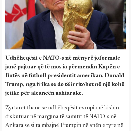
Udhëheqësit e NATO-s në mënyrë joformale
janë pajtuar që të mos ia përmendin Kupën e
Botës në futboll presidentit amerikan, Donald
Trump, nga frika se do të irritohet në një kohë
jetike për aleancën ushtarake.
Zyrtarët thanë se udhëheqësit evropianë kishin
diskutuar në margjina të samitit të NATO-s në
Ankara se si ta mbajnë Trumpin në anën e tyre në