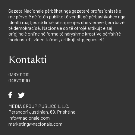
Gazeta Nacionale përbëhet nga gazetarë profesionistë e
me përvojë në jetën publike të vendit që përbashkohen nga
ideali i ruajtjes së lirisë së shprehjes dhe vlerave tjera bazë
të demokracisë. Nacionale do të ofrojë artikujt e saj
origjinalë online në forma të ndryshme kreative përfshirë
'podcastet', video-lajmet, artikujt shpjegues etj.
Kontakti
038701010
048701010
MEDIA GROUP PUBLICO L.L.C.
Perandori Justinian, 69, Prishtine
info@nacionale.com
marketing@nacionale.com