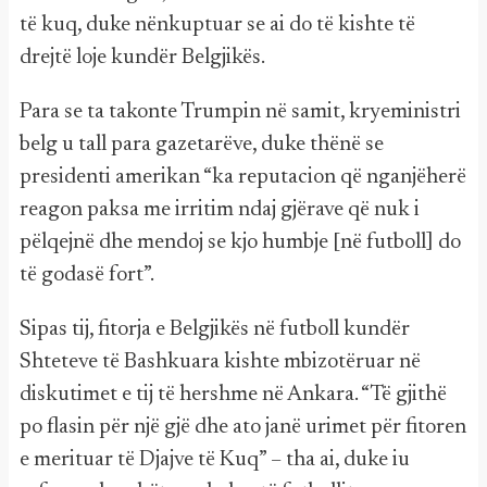
të kuq, duke nënkuptuar se ai do të kishte të
drejtë loje kundër Belgjikës.
Para se ta takonte Trumpin në samit, kryeministri
belg u tall para gazetarëve, duke thënë se
presidenti amerikan “ka reputacion që nganjëherë
reagon paksa me irritim ndaj gjërave që nuk i
pëlqejnë dhe mendoj se kjo humbje [në futboll] do
të godasë fort”.
Sipas tij, fitorja e Belgjikës në futboll kundër
Shteteve të Bashkuara kishte mbizotëruar në
diskutimet e tij të hershme në Ankara. “Të gjithë
po flasin për një gjë dhe ato janë urimet për fitoren
e merituar të Djajve të Kuq” – tha ai, duke iu