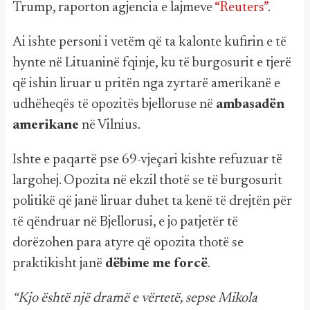
Trump, raporton agjencia e lajmeve
“Reuters”
.
Ai ishte personi i vetëm që ta kalonte kufirin e të
hynte në Lituaninë fqinje, ku të burgosurit e tjerë
që ishin liruar u pritën nga zyrtarë amerikanë e
udhëheqës të opozitës bjelloruse në
ambasadën
amerikane
në Vilnius.
Ishte e paqartë pse 69-vjeçari kishte refuzuar të
largohej. Opozita në ekzil thotë se të burgosurit
politikë që janë liruar duhet ta kenë të drejtën për
të qëndruar në Bjellorusi, e jo patjetër të
dorëzohen para atyre që opozita thotë se
praktikisht janë
dëbime me forcë
.
“Kjo është një dramë e vërtetë, sepse Mikola