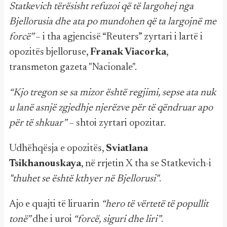
Statkevich tërësisht refuzoi që të largohej nga
Bjellorusia dhe ata po mundohen që ta largojnë me
forcë”
– i tha agjencisë “Reuters” zyrtari i lartë i
opozitës bjelloruse,
Franak Viacorka
,
transmeton gazeta "Nacionale".
“Kjo tregon se sa mizor është regjimi, sepse ata nuk
u lanë asnjë zgjedhje njerëzve për të qëndruar apo
për të shkuar”
– shtoi zyrtari opozitar.
Udhëhqësja e opozitës,
Sviatlana
Tsikhanouskaya
, në rrjetin X tha se Statkevich-i
"thuhet se është kthyer në Bjellorusi"
.
Ajo e quajti të liruarin
“hero të vërtetë të popullit
tonë”
dhe i uroi
“forcë, siguri dhe liri”
.