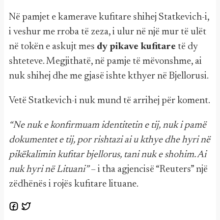
Në pamjet e kamerave kufitare shihej Statkevich-i,
i veshur me rroba të zeza, i ulur në një mur të ulët
në tokën e askujt mes
dy pikave kufitare
të dy
shteteve. Megjithatë, në pamje të mëvonshme, ai
nuk shihej dhe me gjasë ishte kthyer në Bjellorusi.
Vetë Statkevich-i nuk mund të arrihej për koment.
“Ne nuk e konfirmuam identitetin e tij, nuk i pamë
dokumentet e tij, por rishtazi ai u kthye dhe hyri në
pikëkalimin kufitar bjellorus, tani nuk e shohim. Ai
nuk hyri në Lituani”
– i tha agjencisë “Reuters” një
zëdhënës i rojës kufitare lituane.