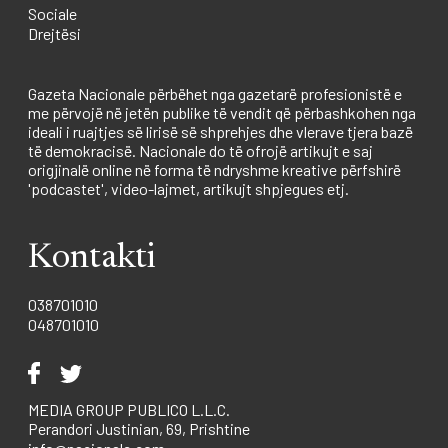
Sociale
Drejtësi
Gazeta Nacionale përbëhet nga gazetarë profesionistë e
me përvojë në jetën publike të vendit që përbashkohen nga
ideali i ruajtjes së lirisë së shprehjes dhe vlerave tjera bazë
të demokracisë. Nacionale do të ofrojë artikujt e saj
origjinalë online në forma të ndryshme kreative përfshirë
'podcastet', video-lajmet, artikujt shpjegues etj.
Kontakti
038701010
048701010
MEDIA GROUP PUBLICO L.L.C.
Perandori Justinian, 69, Prishtine