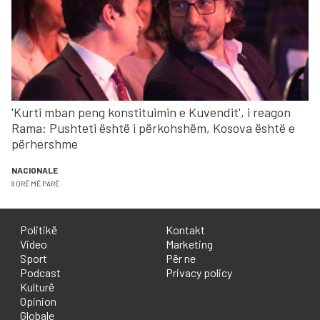
'Kurti mban peng konstituimin e Kuvendit', i reagon
Rama: Pushteti është i përkohshëm, Kosova është e
përhershme
NACIONALE
8 ORË MË PARË
Politikë
Kontakt
Video
Marketing
Sport
Për ne
Podcast
Privacy policy
Kulturë
Opinion
Globale