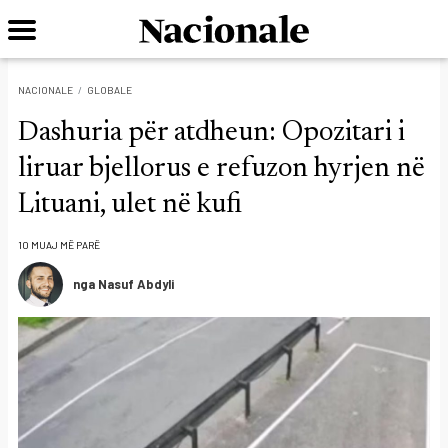
NACIONALE
GLOBALE
Dashuria për atdheun: Opozitari i
liruar bjellorus e refuzon hyrjen në
Lituani, ulet në kufi
10 MUAJ MË PARË
nga Nasuf Abdyli