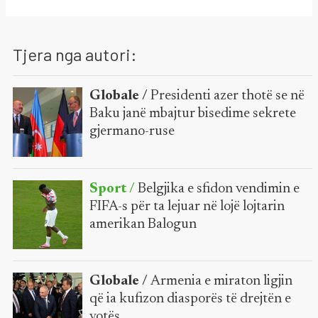
Tjera nga autori:
Globale /
Presidenti azer thotë se në
Baku janë mbajtur bisedime sekrete
gjermano-ruse
Sport /
Belgjika e sfidon vendimin e
FIFA-s për ta lejuar në lojë lojtarin
amerikan Balogun
Globale /
Armenia e miraton ligjin
që ia kufizon diasporës të drejtën e
votës