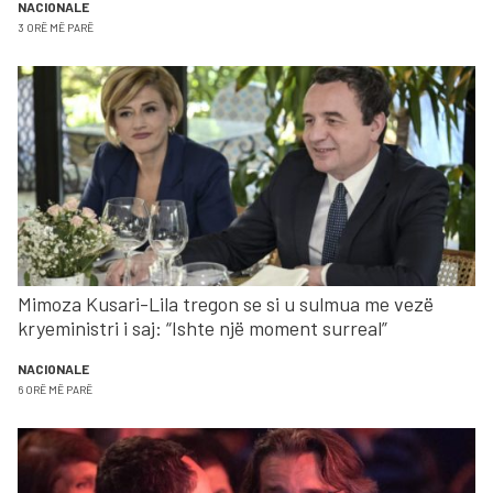
NACIONALE
3 ORË MË PARË
Mimoza Kusari-Lila tregon se si u sulmua me vezë
kryeministri i saj: “Ishte një moment surreal”
NACIONALE
6 ORË MË PARË