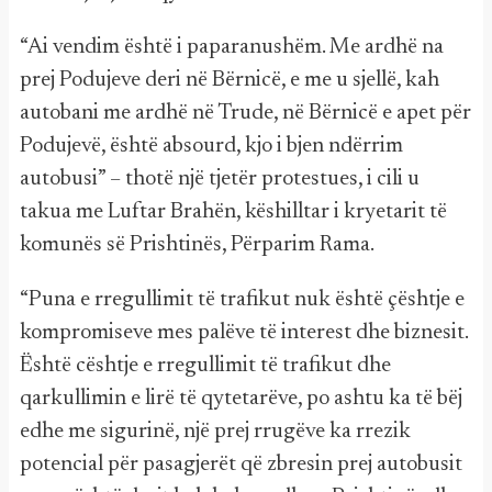
“Ai vendim është i paparanushëm. Me ardhë na
prej Podujeve deri në Bërnicë, e me u sjellë, kah
autobani me ardhë në Trude, në Bërnicë e apet për
Podujevë, është absourd, kjo i bjen ndërrim
autobusi” – thotë një tjetër protestues, i cili u
takua me Luftar Brahën, këshilltar i kryetarit të
komunës së Prishtinës, Përparim Rama.
“Puna e rregullimit të trafikut nuk është çështje e
kompromiseve mes palëve të interest dhe biznesit.
Është cështje e rregullimit të trafikut dhe
qarkullimin e lirë të qytetarëve, po ashtu ka të bëj
edhe me sigurinë, një prej rrugëve ka rrezik
potencial për pasagjerët që zbresin prej autobusit