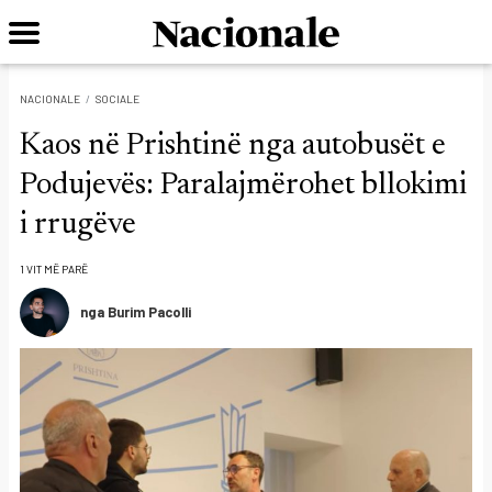
NACIONALE
SOCIALE
Kaos në Prishtinë nga autobusët e
Podujevës: Paralajmërohet bllokimi
i rrugëve
1 VIT MË PARË
nga Burim Pacolli