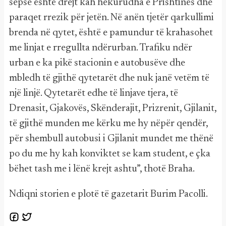
sepse është drejt kah hekurudha e Prishtinës dhe
paraqet rrezik për jetën. Në anën tjetër qarkullimi
brenda në qytet, është e pamundur të krahasohet
me linjat e rregullta ndërurban. Trafiku ndër
urban e ka pikë stacionin e autobusëve dhe
mbledh të gjithë qytetarët dhe nuk janë vetëm të
një linjë. Qytetarët edhe të linjave tjera, të
Drenasit, Gjakovës, Skënderajit, Prizrenit, Gjilanit,
të gjithë munden me kërku me hy nëpër qendër,
për shembull autobusi i Gjilanit mundet me thënë
po du me hy kah konviktet se kam student, e çka
bëhet tash me i lënë krejt ashtu”, thotë Braha.
Ndiqni storien e plotë të gazetarit Burim Pacolli.