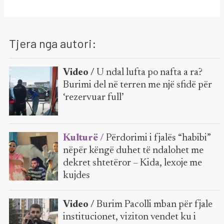
Tjera nga autori:
Video /
U ndal lufta po nafta a ra?
Burimi del në terren me një sfidë për
‘rezervuar full’
Kulturë /
Përdorimi i fjalës “habibi”
nëpër këngë duhet të ndalohet me
dekret shtetëror – Kida, lexoje me
kujdes
Video /
Burim Pacolli mban për fjale
institucionet, viziton vendet ku i