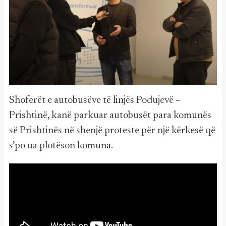
Shoferët e autobusëve të linjës Podujevë –
Prishtinë, kanë parkuar autobusët para komunës
së Prishtinës në shenjë proteste për një kërkesë që
s’po ua plotëson komuna.