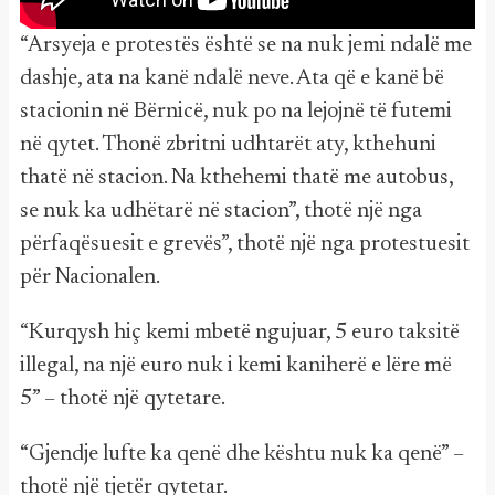
“Arsyeja e protestës është se na nuk jemi ndalë me
dashje, ata na kanë ndalë neve. Ata që e kanë bë
stacionin në Bërnicë, nuk po na lejojnë të futemi
në qytet. Thonë zbritni udhtarët aty, kthehuni
thatë në stacion. Na kthehemi thatë me autobus,
se nuk ka udhëtarë në stacion”, thotë një nga
përfaqësuesit e grevës”, thotë një nga protestuesit
për Nacionalen.
“Kurqysh hiç kemi mbetë ngujuar, 5 euro taksitë
illegal, na një euro nuk i kemi kaniherë e lëre më
5” – thotë një qytetare.
“Gjendje lufte ka qenë dhe kështu nuk ka qenë” –
thotë një tjetër qytetar.