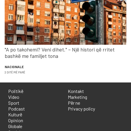
"A po takohemi? Veni dihet." – Një histori që rritet
bashkë me familjet tona
NACIONALE
2 DITË MË PARË
Politikë
Kontakt
Video
Marketing
Sport
Për ne
Podcast
Privacy policy
Kulturë
Opinion
Globale