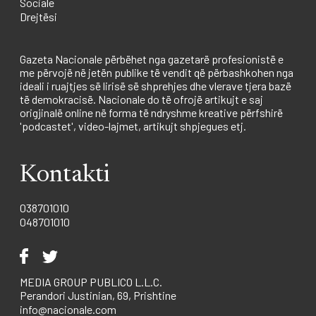
Sociale
Drejtësi
Gazeta Nacionale përbëhet nga gazetarë profesionistë e
me përvojë në jetën publike të vendit që përbashkohen nga
ideali i ruajtjes së lirisë së shprehjes dhe vlerave tjera bazë
të demokracisë. Nacionale do të ofrojë artikujt e saj
origjinalë online në forma të ndryshme kreative përfshirë
'podcastet', video-lajmet, artikujt shpjegues etj.
Kontakti
038701010
048701010
MEDIA GROUP PUBLICO L.L.C.
Perandori Justinian, 69, Prishtine
info@nacionale.com