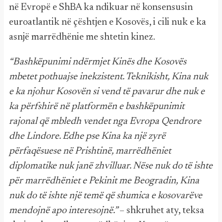
në Evropë e ShBA ka ndikuar në konsensusin
euroatlantik në çështjen e Kosovës, i cili nuk e ka
asnjë marrëdhënie me shtetin kinez.
“Bashkëpunimi ndërmjet Kinës dhe Kosovës
mbetet pothuajse inekzistent. Teknikisht, Kina nuk
e ka njohur Kosovën si vend të pavarur dhe nuk e
ka përfshirë në platformën e bashkëpunimit
rajonal që mbledh vendet nga Evropa Qendrore
dhe Lindore. Edhe pse Kina ka një zyrë
përfaqësuese në Prishtinë, marrëdhëniet
diplomatike nuk janë zhvilluar. Nëse nuk do të ishte
për marrëdhëniet e Pekinit me Beogradin, Kina
nuk do të ishte një temë që shumica e kosovarëve
mendojnë apo interesojnë.”
– shkruhet aty, teksa