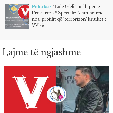
Politikë /
“Lule Gjeli” në llupën e
Prokurorisë Speciale: Nisin hetimet
ndaj profilit që ‘terrorizon’ kritikët e
VV-së
Lajme të ngjashme