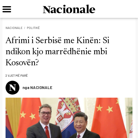
NACIONALE
POLITIKË
Afrimi i Serbisë me Kinën: Si
ndikon kjo marrëdhënie mbi
Kosovën?
2 VJET MË PARË
nga NACIONALE