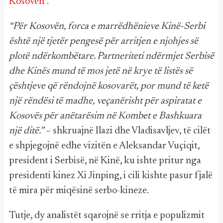
Kosovën”.
“Për Kosovën, forca e marrëdhënieve Kinë-Serbi
është një tjetër pengesë për arritjen e njohjes së
plotë ndërkombëtare. Partneriteti ndërmjet Serbisë
dhe Kinës mund të mos jetë në krye të listës së
çështjeve që rëndojnë kosovarët, por mund të ketë
një rëndësi të madhe, veçanërisht për aspiratat e
Kosovës për anëtarësim në Kombet e Bashkuara
një ditë.”
– shkruajnë Ilazi dhe Vladisavljev, të cilët
e shpjegojnë edhe vizitën e Aleksandar Vuçiqit,
president i Serbisë, në Kinë, ku ishte pritur nga
presidenti kinez Xi Jinping, i cili kishte pasur fjalë
të mira për miqësinë serbo-kineze.
Tutje, dy analistët sqarojnë se rritja e populizmit