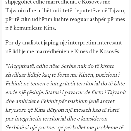
shpjegohet edhe marrëdhënia e Kosovës me
Tajvanin dhe udhëtimi i tetë deputetëve në Tajvan,
për të cilin udhëtim kishte reaguar ashpër përmes
një komunikate Kina.
Por dy analistët japing një interpretim interesant
në lidhje me marrëdhënien e Kinës dhe Kosovës.
“Megjithatë, edhe nëse Serbia nuk do të kishte
zhvilluar lidhje kaq të forta me Kinën, pozicioni i
Pekinit në temën e integritetit territorial do të ishte
ende një çështje. Statusi i pavarur de facto i Tajvanit
dhe ambiciet e Pekinit për bashkim janë arsyet
kryesore që Kina dërgon një mesazh kaq të fortë
për integritetin territorial dhe e konsideron
Serbinë si një partner që përballet me probleme të