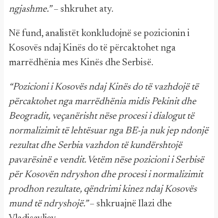
ngjashme.”
– shkruhet aty.
Në fund, analistët konkludojnë se pozicionin i
Kosovës ndaj Kinës do të përcaktohet nga
marrëdhënia mes Kinës dhe Serbisë.
“Pozicioni i Kosovës ndaj Kinës do të vazhdojë të
përcaktohet nga marrëdhënia midis Pekinit dhe
Beogradit, veçanërisht nëse procesi i dialogut të
normalizimit të lehtësuar nga BE-ja nuk jep ndonjë
rezultat dhe Serbia vazhdon të kundërshtojë
pavarësinë e vendit. Vetëm nëse pozicioni i Serbisë
për Kosovën ndryshon dhe procesi i normalizimit
prodhon rezultate, qëndrimi kinez ndaj Kosovës
mund të ndryshojë.”
– shkruajnë Ilazi dhe