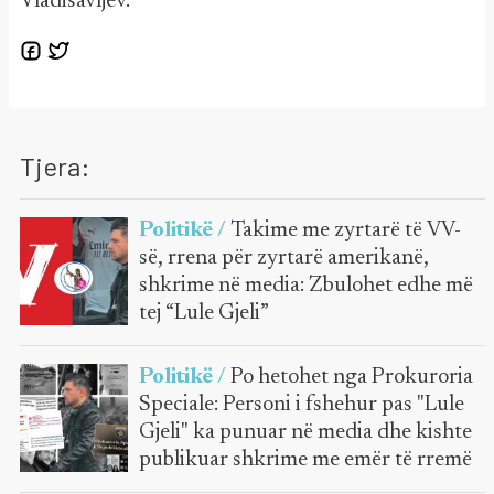
Vladisavljev.
Tjera:
Politikë /
Takime me zyrtarë të VV-
së, rrena për zyrtarë amerikanë,
shkrime në media: Zbulohet edhe më
tej “Lule Gjeli”
Politikë /
Po hetohet nga Prokuroria
Speciale: Personi i fshehur pas "Lule
Gjeli" ka punuar në media dhe kishte
publikuar shkrime me emër të rremë