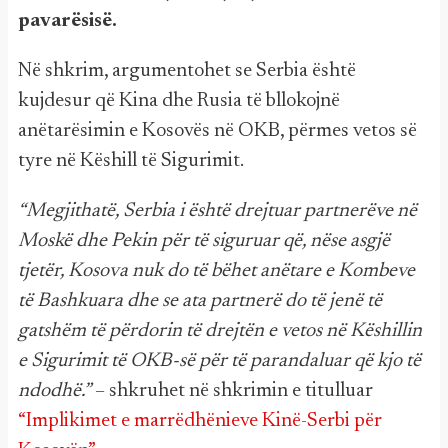
pavarësisë.
Në shkrim, argumentohet se Serbia është
kujdesur që Kina dhe Rusia të bllokojnë
anëtarësimin e Kosovës në OKB, përmes vetos së
tyre në Këshill të Sigurimit.
“Megjithatë, Serbia i është drejtuar partnerëve në
Moskë dhe Pekin për të siguruar që, nëse asgjë
tjetër, Kosova nuk do të bëhet anëtare e Kombeve
të Bashkuara dhe se ata partnerë do të jenë të
gatshëm të përdorin të drejtën e vetos në Këshillin
e Sigurimit të OKB-së për të parandaluar që kjo të
ndodhë.”
– shkruhet në shkrimin e titulluar
“Implikimet e marrëdhënieve Kinë-Serbi për