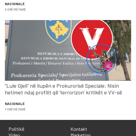
NACIONALE
5 ORË MË PARË
“Lule Gjeli” në llupën e Prokurorisë Speciale: Nisin
hetimet ndaj profilit që ‘terrorizon’ kritikët e VV-së
NACIONALE
7 ORË MË PARË
Politikë
Kontakt
Video
Marketing