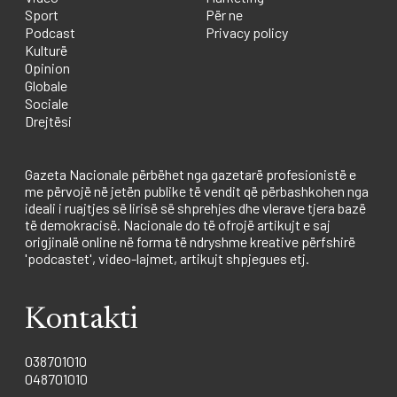
Sport
Për ne
Podcast
Privacy policy
Kulturë
Opinion
Globale
Sociale
Drejtësi
Gazeta Nacionale përbëhet nga gazetarë profesionistë e
me përvojë në jetën publike të vendit që përbashkohen nga
ideali i ruajtjes së lirisë së shprehjes dhe vlerave tjera bazë
të demokracisë. Nacionale do të ofrojë artikujt e saj
origjinalë online në forma të ndryshme kreative përfshirë
'podcastet', video-lajmet, artikujt shpjegues etj.
Kontakti
038701010
048701010