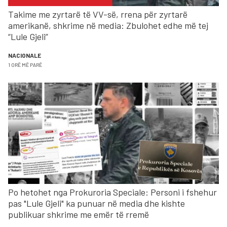
Takime me zyrtarë të VV-së, rrena për zyrtarë
amerikanë, shkrime në media: Zbulohet edhe më tej
“Lule Gjeli”
NACIONALE
1 ORË MË PARË
Po hetohet nga Prokuroria Speciale: Personi i fshehur
pas "Lule Gjeli" ka punuar në media dhe kishte
publikuar shkrime me emër të rremë