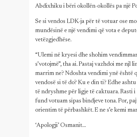
Abdixhiku i bëri okollën-okollës pa një Po
Se si vendos LDK-ja për të votuar ose mo
mundësinë e një vendimi që vota e deputetë
vetëzgjedhëse.
“Ulemi në kryesi dhe shohim vendimmarje
s’votojmë”, tha ai. Pastaj vazhdoi me njl 
marrim ne? Ndoshta vendimi ynë është që 
vendosë si të do? Ku e din ti? Edhe ashtu
të ndryshme për ligje të caktuara. Rasti 
fund votuam sipas bindjeve tona. Por, pa
orientim të përbashkët. E ne s’e kemi mar
‘Apologji’ Osmanit...