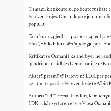
Osmani, kritikonte ai, po bënte fushatë 
Vetëvendosjes. Dhe nuk po e jetonte rolin 
popullit.
Tash kur rizgjedhja apo mosrizgjedhja e s
Plus”, Abdixhiku i bëri ‘apologji’ por edhe 
Kritikat se Osmani i ka shërbyer në rend 
qëndrime të Lidhjes Demokratike të Kosovë
Akterë prej më të lartëve në LDK për pe
zgjatim të partisë Vetëvendosje të Albin K
Autori i “DP”, Ermal Panduri, këmbëngulë
LDK-ja ish-zyrtaren e tyre Vjosa Osmani