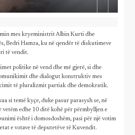
imin mes kryeministrit Albin Kurti dhe
ës, Bedri Hamza, ku në qendër të diskutimeve
ri të vendit.
limet politike në vend dhe më gjerë, si dhe
ë komunikimit dhe dialogut konstruktiv mes
rcimit të pluralizmit partiak dhe demokratik.
sua si temë kyçe, duke pasur parasysh se, në
r vetëm edhe 10 ditë kohë për përmbylljen e
ëpunimi është i domosdoshëm, pasi për një votim
tat e votave të deputetëve të Kuvendit.