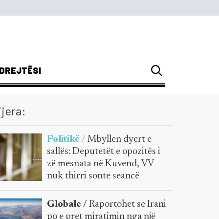
DREJTËSI
jera:
Politikë /
Mbyllen dyert e
sallës: Deputetët e opozitës i
zë mesnata në Kuvend, VV
nuk thirri sonte seancë
Globale /
Raportohet se Irani
po e pret miratimin nga një