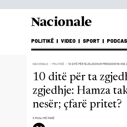
POLITIKË
VIDEO
SPORT
PODCA
NACIONALE
POLITIKË
10 DITË PËR TA ZGJEDHUR PRESIDENTIN OSE
10 ditë për ta zgje
zgjedhje: Hamza ta
nesër; çfarë pritet?
5 MUAJ MË PARË