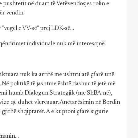
pushtetit në duart të Vetëvendosjes rolin e
për vendin.
“vegël e VV-së” prej LDK-së...
.qëndrimet individuale nuk më interesojnë.
aktuara nuk ka arritë me ushtru atë çfarë unë
. Në politikë të jashtme është dashur të jetë më
emi humb Dialogun Strategjik (me ShBA-në),
ëvize që duhet vlerësuar. Anëtarësimin në Bordin
 gjithë shqiptarët. A e kuptoni çfarë sigurie
manin...