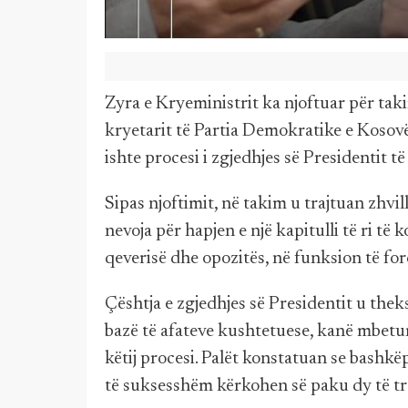
Zyra e Kryeministrit ka njoftuar për tak
kryetarit të Partia Demokratike e Kosov
ishte procesi i zgjedhjes së Presidentit të 
Sipas njoftimit, në takim u trajtuan zhvil
nevoja për hapjen e një kapitulli të ri t
qeverisë dhe opozitës, në funksion të fo
Çështja e zgjedhjes së Presidentit u thek
bazë të afateve kushtetuese, kanë mbetu
këtij procesi. Palët konstatuan se bashk
të suksesshëm kërkohen së paku dy të tre