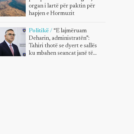
organ i lartë për paktin për
hapjen e Hormuzit
Politikë /
“E lajmëruam
Deharin, administratën”:
Tahiri thotë se dyert e sallës
ku mbahen seancat janë të
mbyllura