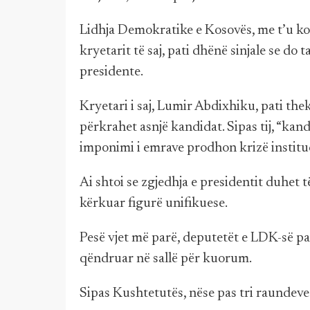
Lidhja Demokratike e Kosovës, me t’u ko
kryetarit të saj, pati dhënë sinjale se d
presidente.
Kryetari i saj, Lumir Abdixhiku, pati the
përkrahet asnjë kandidat. Sipas tij, “kan
imponimi i emrave prodhon krizë institu
Ai shtoi se zgjedhja e presidentit duhet t
kërkuar figurë unifikuese.
Pesë vjet më parë, deputetët e LDK-së 
qëndruar në sallë për kuorum.
Sipas Kushtetutës, nëse pas tri raundev