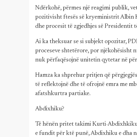
Ndërkohë, përmes një reagimi publik, vet
pozitivisht ftesës së kryeministrit Albin 
dhe procesit të zgjedhjes së Presidentit të
Ai ka theksuar se si subjekt opozitar, P
proceseve shtetërore, por njëkohësisht n
nuk përfaqësojnë unitetin qytetar në p
Hamza ka shprehur pritjen që përgjegjë
të reflektojnë dhe të ofrojnë emra me m
afatshkurtra partiake.
Abdixhiku?
Të hënën pritet takimi Kurti-Abdixhkiku,
e fundit për ktë punë, Abdixhiku e dha n