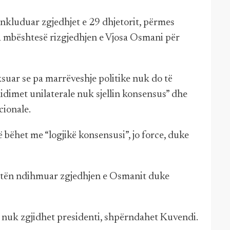
nkluduar zgjedhjet e 29 dhjetorit, përmes
o ta mbështesë rizgjedhjen e Vjosa Osmani për
ksuar se pa marrëveshje politike nuk do të
didimet unilaterale nuk sjellin konsensus” dhe
cionale.
ë bëhet me “logjikë konsensusi”, jo force, duke
patën ndihmuar zgjedhjen e Osmanit duke
e nuk zgjidhet presidenti, shpërndahet Kuvendi.