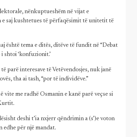
elektorale, nënkuptueshëm në vijat e
e saj kushtetues të përfaqësimit të unitetit të
aj është tema e ditës, ditëve të fundit në “Debat
i shtoi ‘konfuzionit.’
të parë interesave të Vetëvendosjes, nuk janë
s, tha ai tash, “por të individëve.”
së vite me radhë Osmanin e kanë parë veçse si
urtit.
sisht deshi t’ia nxjerr qëndrimin a (s’)e voton
n edhe për një mandat.