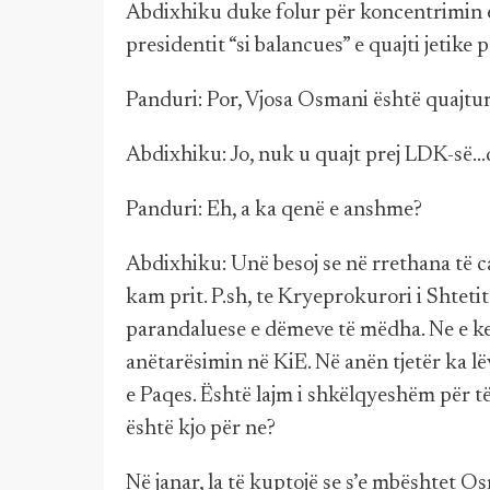
Abdixhiku duke folur për koncentrimin e 
presidentit “si balancues” e quajti jetike 
Panduri: Por, Vjosa Osmani është quajtur 
Abdixhiku: Jo, nuk u quajt prej LDK-së..
Panduri: Eh, a ka qenë e anshme?
Abdixhiku: Unë besoj se në rrethana të c
kam prit. P.sh, te Kryeprokurori i Shtetit
parandaluese e dëmeve të mëdha. Ne e k
anëtarësimin në KiE. Në anën tjetër ka l
e Paqes. Është lajm i shkëlqyeshëm për të
është kjo për ne?
Në janar, la të kuptojë se s’e mbështet Os