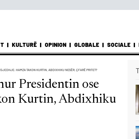
ST
KULTURË
OPINION
GLOBALE
SOCIALE
T
 ZGJEDHJE: HAMZA TAKON KURTIN, ABDIXHIKU NESËR; ÇFARË PRITET?
dhur Presidentin ose
kon Kurtin, Abdixhiku