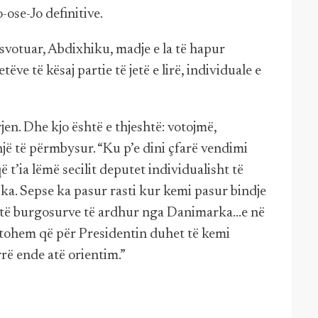
-ose-Jo definitive.
svotuar, Abdixhiku, madje e la të hapur
ve të kësaj partie të jetë e lirë, individuale e
n. Dhe kjo është e thjeshtë: votojmë,
linjë të përmbysur. “Ku p’e dini çfarë vendimi
t’ia lëmë secilit deputet individualisht të
 ka. Sepse ka pasur rasti kur kemi pasur bindje
i të burgosurve të ardhur nga Danimarka...e në
jtohem që për Presidentin duhet të kemi
rë ende atë orientim.”