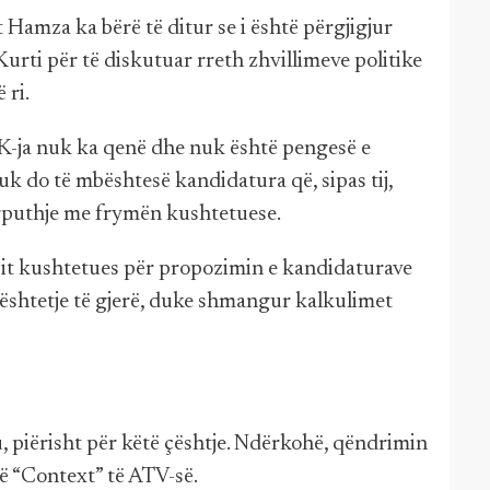
 Hamza ka bërë të ditur se i është përgjigjur
Kurti për të diskutuar rreth zhvillimeve politike
 ri.
DK-ja nuk ka qenë dhe nuk është pengesë e
uk do të mbështesë kandidatura që, sipas tij,
ërputhje me frymën kushtetuese.
sit kushtetues për propozimin e kandidaturave
bështetje të gjerë, duke shmangur kalkulimet
 piërisht për këtë çështje. Ndërkohë, qëndrimin
ë “Context” të ATV-së.