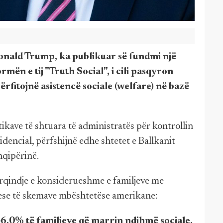
Donald Trump, ka publikuar së fundmi një
rmën e tij "Truth Social", i cili pasqyron
rfitojnë asistencë sociale (welfare) në bazë
itikave të shtuara të administratës për kontrollin
idencial, përfshijnë edhe shtetet e Ballkanit
qipërinë.
rqindje e konsiderueshme e familjeve me
tuese të skemave mbështetëse amerikane:
6.0% të familjeve që marrin ndihmë sociale.