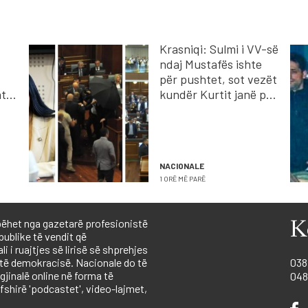
Krasniqi: Sulmi i VV-së
ndaj Mustafës ishte
për pushtet, sot vezët
të i
kundër Kurtit janë për
va
ta ruajtur shtetin
e
NACIONALE
1 ORË MË PARË
ëhet nga gazetarë profesionistë
K
publike të vendit që
 i ruajtjes së lirisë së shprehjes
 të demokracisë. Nacionale do të
038
igjinalë online në forma të
048
shirë 'podcastet', video-lajmet,