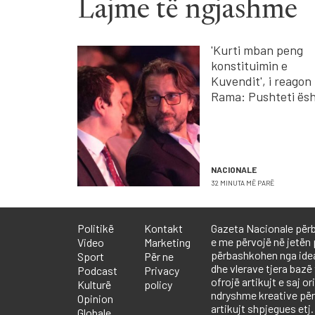
Lajme të ngjashme
'Kurti mban peng
konstituimin e
Kuvendit', i reagon
Rama: Pushteti ësh
përkohshëm, Koso
është e përhershm
NACIONALE
32 MINUTA MË PARË
Politikë
Kontakt
Gazeta Nacionale përb
e me përvojë në jetën 
Video
Marketing
përbashkohen nga ideali
Sport
Për ne
dhe vlerave tjera bazë
Podcast
Privacy
ofrojë artikujt e saj or
Kulturë
policy
ndryshme kreative përf
Opinion
artikujt shpjegues etj.
Globale