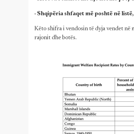
· Shqipëria shfaqet më poshtë në listë
Këto shifra i vendosin të dyja vendet në m
rajonit dhe botës.