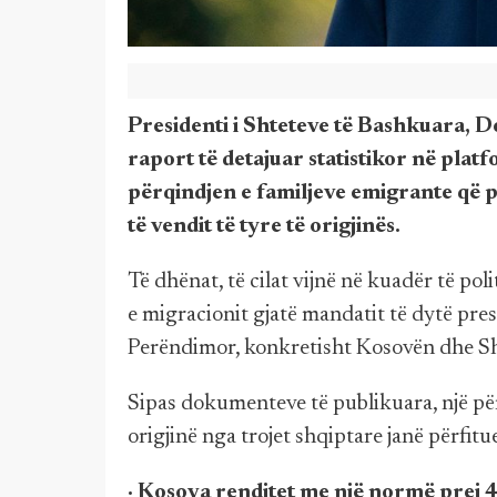
Presidenti i Shteteve të Bashkuara, 
raport të detajuar statistikor në platfo
përqindjen e familjeve emigrante që pë
të vendit të tyre të origjinës.
Të dhënat, të cilat vijnë në kuadër të pol
e migracionit gjatë mandatit të dytë pres
Perëndimor, konkretisht Kosovën dhe Sh
Sipas dokumenteve të publikuara, një pë
origjinë nga trojet shqiptare janë përfi
· Kosova renditet me një normë prej 4