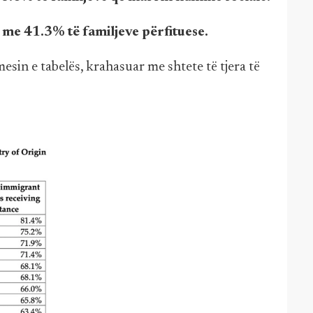
, me 41.3% të familjeve përfituese.
esin e tabelës, krahasuar me shtete të tjera të