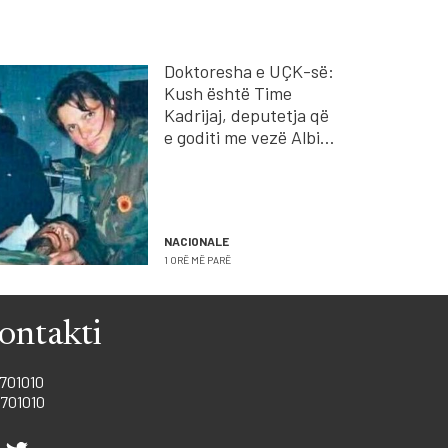
Doktoresha e UÇK-së:
Kush është Time
Kadrijaj, deputetja që
e goditi me vezë Albin
Kurtin?
NACIONALE
1 ORË MË PARË
ontakti
701010
701010