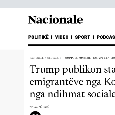
POLITIKË
VIDEO
SPORT
PODCA
NACIONALE
GLOBALE
TRUMP PUBLIKON STATISTIKAT: 46% E EMIG
Trump publikon sta
emigrantëve nga K
nga ndihmat social
7 MUAJ MË PARË