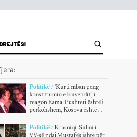
DREJTËSI
jera:
Politikë /
'Kurti mban peng
konstituimin e Kuvendit', i
reagon Rama: Pushteti është i
përkohshëm, Kosova është e
përhershme
Politikë /
Krasniqi: Sulmi i
VV-së ndaj Mustafës ishte për