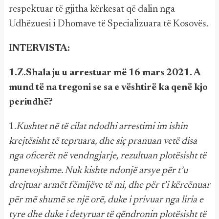
respektuar të gjitha kërkesat që dalin nga
Udhëzuesi i Dhomave të Specializuara të Kosovës.
INTERVISTA:
1.Z.Shala ju u arrestuar më 16 mars 2021. A
mund të na tregoni se sa e vështirë ka qenë kjo
periudhë?
1.
Kushtet në të cilat ndodhi arrestimi im ishin
krejtësisht të tepruara, dhe siç pranuan vetë disa
nga oficerët në vendngjarje, rezultuan plotësisht të
panevojshme. Nuk kishte ndonjë arsye për t’u
drejtuar armët fëmijëve të mi, dhe për t’i kërcënuar
për më shumë se një orë, duke i privuar nga liria e
tyre dhe duke i detyruar të qëndronin plotësisht të