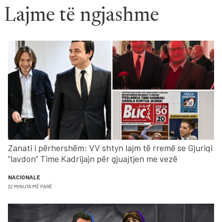
Lajme të ngjashme
Zanati i përhershëm: VV shtyn lajm të rremë se Gjuriqi
“lavdon” Time Kadrijajn për gjuajtjen me vezë
NACIONALE
22 MINUTA MË PARË