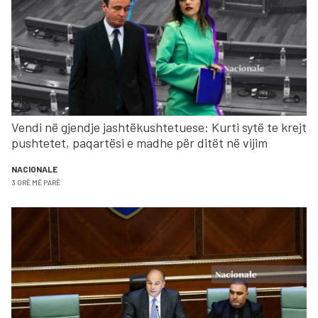
Vendi në gjendje jashtëkushtetuese: Kurti sytë te krejt
pushtetet, paqartësi e madhe për ditët në vijim
NACIONALE
3 ORË MË PARË