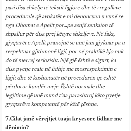
pasi disa shkelje të tekstit ligjore dhe të rregullave
procedurale që avokatët e mi denoncuan u vunë re
nga Dhomat e Apelit por...pa asnjë sanksion të
shpallur për disa prej këtyre shkeljeve. Në fakt,
gjyqtarët e Apelit pranojnë se unë jam gjykuar pa u
respektuar gjithmonë ligji, por në praktikë kjo nuk
do të merrej seriozisht. Një gjë është e sigurt, ka
disa pyetje reale në lidhje me mosrespektimin e
ligjit dhe të kushtetutës në procedurën që është
përdorur kundër meje. Është normale dhe
legjitime që unë mund t’ua parashtroj këto pyetje
gjyqtarëve kompetentë për këtë çështje.
7.Cilat janë vërejtjet tuaja kryesore lidhur me
dënimin?