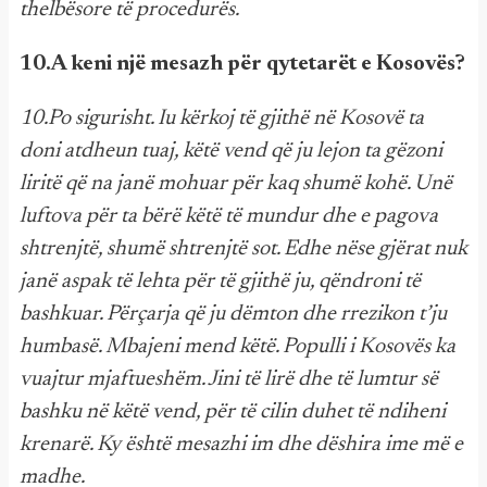
thelbësore të procedurës.
10.A keni një mesazh për qytetarët e Kosovës?
10.Po sigurisht. Iu kërkoj të gjithë në Kosovë ta
doni atdheun tuaj, këtë vend që ju lejon ta gëzoni
liritë që na janë mohuar për kaq shumë kohë. Unë
luftova për ta bërë këtë të mundur dhe e pagova
shtrenjtë, shumë shtrenjtë sot. Edhe nëse gjërat nuk
janë aspak të lehta për të gjithë ju, qëndroni të
bashkuar. Përçarja që ju dëmton dhe rrezikon t’ju
humbasë. Mbajeni mend këtë. Populli i Kosovës ka
vuajtur mjaftueshëm. Jini të lirë dhe të lumtur së
bashku në këtë vend, për të cilin duhet të ndiheni
krenarë. Ky është mesazhi im dhe dëshira ime më e
madhe.