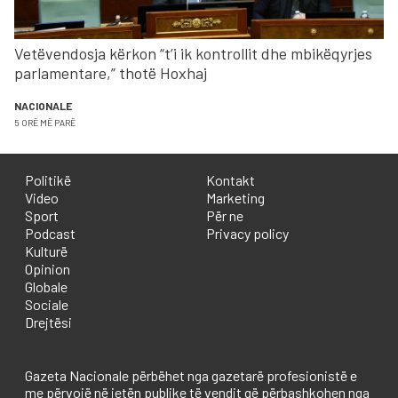
Vetëvendosja kërkon “t’i ik kontrollit dhe mbikëqyrjes
parlamentare,” thotë Hoxhaj
NACIONALE
5 ORË MË PARË
Politikë
Kontakt
Video
Marketing
Sport
Për ne
Podcast
Privacy policy
Kulturë
Opinion
Globale
Sociale
Drejtësi
Gazeta Nacionale përbëhet nga gazetarë profesionistë e
me përvojë në jetën publike të vendit që përbashkohen nga