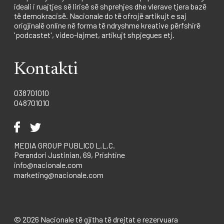
ideali i ruajtjes së lirisë së shprehjes dhe vlerave tjera bazë
të demokracisë. Nacionale do të ofrojë artikujt e saj
origjinalë online në forma të ndryshme kreative përfshirë
'podcastet', video-lajmet, artikujt shpjegues etj.
Kontakti
038701010
048701010
MEDIA GROUP PUBLICO L.L.C.
Perandori Justinian, 69, Prishtine
info@nacionale.com
marketing@nacionale.com
© 2026 Nacionale të gjitha të drejtat e rezervuara