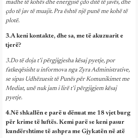
madhe të kohës dhe energjisë çdo ditë të javës, dhe
çdo të jav të muajit. Pra është një punë me kohë të
plotë.
3.A keni kontakte, dhe sa, me të akuzuarit e
tjerë?
3.Do të doja t’i përgjigjesha kësaj pyetje, por
fatkeqësisht u informova nga Zyra Administrative,
se sipas Udhëzuesit të Punës për Komunikimet me
Mediat, unë nuk jam i lirë t’i përgjigjem kësaj
pyetje.
4.Në shkallën e parë u dënuat me 18 vjet burg
për krime të luftës. Kemi parë se keni pasur
kundërshtime të ashpra me Gjykatën në atë