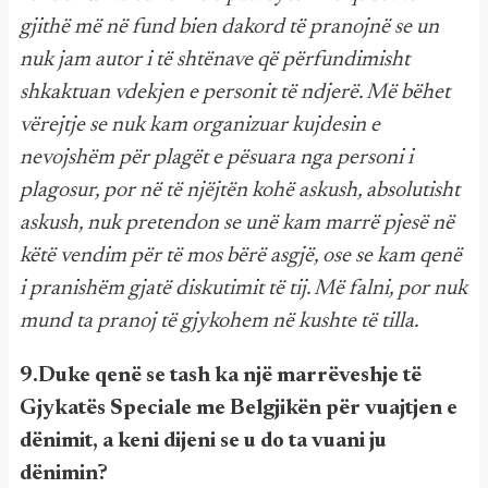
gjithë më në fund bien dakord të pranojnë se un
nuk jam autor i të shtënave që përfundimisht
shkaktuan vdekjen e personit të ndjerë. Më bëhet
vërejtje se nuk kam organizuar kujdesin e
nevojshëm për plagët e pësuara nga personi i
plagosur, por në të njëjtën kohë askush, absolutisht
askush, nuk pretendon se unë kam marrë pjesë në
këtë vendim për të mos bërë asgjë, ose se kam qenë
i pranishëm gjatë diskutimit të tij. Më falni, por nuk
mund ta pranoj të gjykohem në kushte të tilla.
9.Duke qenë se tash ka një marrëveshje të
Gjykatës Speciale me Belgjikën për vuajtjen e
dënimit, a keni dijeni se u do ta vuani ju
dënimin?