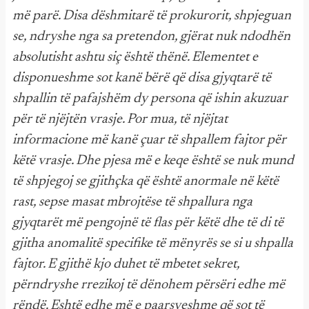
më parë. Disa dëshmitarë të prokurorit, shpjeguan
se, ndryshe nga sa pretendon, gjërat nuk ndodhën
absolutisht ashtu siç është thënë. Elementet e
disponueshme sot kanë bërë që disa gjyqtarë të
shpallin të pafajshëm dy persona që ishin akuzuar
për të njëjtën vrasje. Por mua, të njëjtat
informacione më kanë çuar të shpallem fajtor për
këtë vrasje. Dhe pjesa më e keqe është se nuk mund
të shpjegoj se gjithçka që është anormale në këtë
rast, sepse masat mbrojtëse të shpallura nga
gjyqtarët më pengojnë të flas për këtë dhe të di të
gjitha anomalitë specifike të mënyrës se si u shpalla
fajtor. E gjithë kjo duhet të mbetet sekret,
përndryshe rrezikoj të dënohem përsëri edhe më
rëndë. Eshtë edhe më e paarsyeshme që sot të