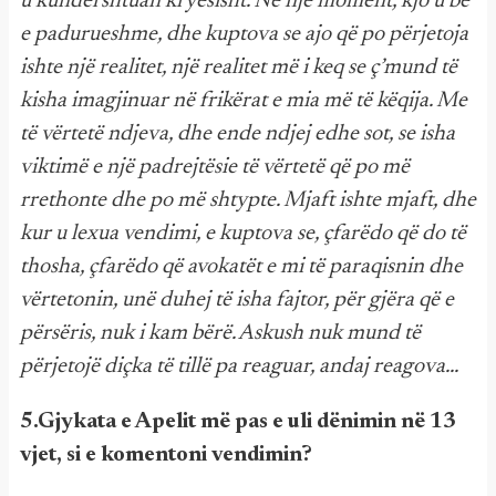
u kundërshtuan kryesisht. Në një moment, kjo u bë
e padurueshme, dhe kuptova se ajo që po përjetoja
ishte një realitet, një realitet më i keq se ç’mund të
kisha imagjinuar në frikërat e mia më të këqija. Me
të vërtetë ndjeva, dhe ende ndjej edhe sot, se isha
viktimë e një padrejtësie të vërtetë që po më
rrethonte dhe po më shtypte. Mjaft ishte mjaft, dhe
kur u lexua vendimi, e kuptova se, çfarëdo që do të
thosha, çfarëdo që avokatët e mi të paraqisnin dhe
vërtetonin, unë duhej të isha fajtor, për gjëra që e
përsëris, nuk i kam bërë. Askush nuk mund të
përjetojë diçka të tillë pa reaguar, andaj reagova...
5.Gjykata e Apelit më pas e uli dënimin në 13
vjet, si e komentoni vendimin?