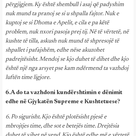
përgjigjem. Ky është shembull i asaj që padyshim
nuk mund ta pranoj se si u shpalla fajtor. Nuk e
kuptoj se si Dhoma e Apelit, e cila e pa këtë
problem, nuk nxori pasoja prej tij. Në të vërtetë, në
kushte të tilla, askush nuk mund të shpresojë të
shpallet i pafajshëm, edhe nëse akuzohet
padrejtësisht. Mendoj se kjo duhet të dihet dhe kjo
është një nga arsyet pse kam ndërmend ta vazhdoj
luftën time ligjore.
6.A do ta vazhdoni kundërshtimin e dënimit
edhe në Gjykatën Supreme e Kushtetuese?
6. Po sigurisht. Kjo është plotësisht pjesë e
mbrojtjes time, dhe sot e betejës time. Drejtësia
duhet të vihet në vend. Kjo është edhe më e vërtetë