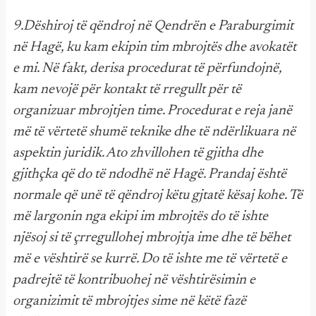
9.Dëshiroj të qëndroj në Qendrën e Paraburgimit
në Hagë, ku kam ekipin tim mbrojtës dhe avokatët
e mi. Në fakt, derisa procedurat të përfundojnë,
kam nevojë për kontakt të rregullt për të
organizuar mbrojtjen time. Procedurat e reja janë
më të vërtetë shumë teknike dhe të ndërlikuara në
aspektin juridik. Ato zhvillohen të gjitha dhe
gjithçka që do të ndodhë në Hagë. Prandaj është
normale që unë të qëndroj këtu gjtatë kësaj kohe. Të
më largonin nga ekipi im mbrojtës do të ishte
njësoj si të çrregullohej mbrojtja ime dhe të bëhet
më e vështirë se kurrë. Do të ishte me të vërtetë e
padrejtë të kontribuohej në vështirësimin e
organizimit të mbrojtjes sime në këtë fazë