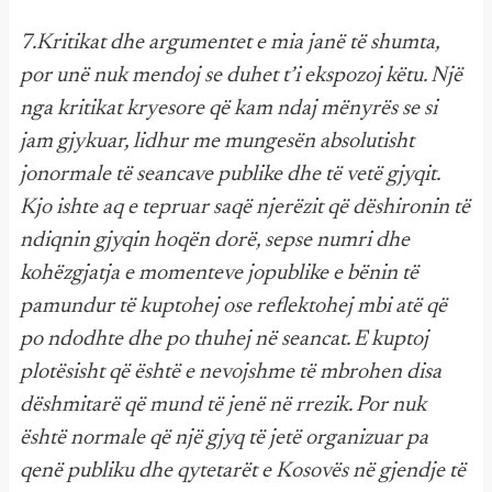
7.Kritikat dhe argumentet e mia janë të shumta,
por unë nuk mendoj se duhet t’i ekspozoj këtu. Një
nga kritikat kryesore që kam ndaj mënyrës se si
jam gjykuar, lidhur me mungesën absolutisht
jonormale të seancave publike dhe të vetë gjyqit.
Kjo ishte aq e tepruar saqë njerëzit që dëshironin të
ndiqnin gjyqin hoqën dorë, sepse numri dhe
kohëzgjatja e momenteve jopublike e bënin të
pamundur të kuptohej ose reflektohej mbi atë që
po ndodhte dhe po thuhej në seancat. E kuptoj
plotësisht që është e nevojshme të mbrohen disa
dëshmitarë që mund të jenë në rrezik. Por nuk
është normale që një gjyq të jetë organizuar pa
qenë publiku dhe qytetarët e Kosovës në gjendje të