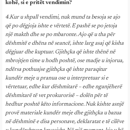
kohë, si e pritët vendimin?
4.Kur u shpall vendimi, nuk mund ta besoja se ajo
që po dëgjoja ishte e vërtetë. E pashë se po jetoja
një makth dhe se po mbaronte. Ajo që u tha për
dëshmitë e dhëna në seancë, ishte larg asaj që kisha
dëgjuar dhe kuptuar. Gjithçka që ishte thënë në
mbrojtjen time u hodh poshtë, ose madje u injorua,
ndërsa pothuajse gjithçka që ishte paraqitur
kundër meje u pranua ose u interpretuar si e
vërtetuar, edhe kur dëshmitarë – edhe nganjëherë
dëshmitarë të vet prokurorisë – dolën për të
hedhur poshtë këto informacione. Nuk kishte asnjë
provë materiale kundër meje dhe gjithçka u bazua
në dëshminë e disa personave, deklaratat e të cilëve