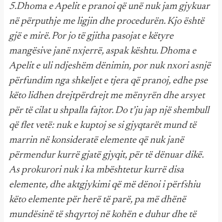
5.Dhoma e Apelit e pranoi që unë nuk jam gjykuar
në përputhje me ligjin dhe procedurën. Kjo është
gjë e mirë. Por jo të gjitha pasojat e këtyre
mangësive janë nxjerrë, aspak kështu. Dhoma e
Apelit e uli ndjeshëm dënimin, por nuk nxori asnjë
përfundim nga shkeljet e tjera që pranoj, edhe pse
këto lidhen drejtpërdrejt me mënyrën dhe arsyet
për të cilat u shpalla fajtor. Do t’ju jap një shembull
që flet vetë: nuk e kuptoj se si gjyqtarët mund të
marrin në konsideratë elemente që nuk janë
përmendur kurrë gjatë gjyqit, për të dënuar dikë.
As prokurori nuk i ka mbështetur kurrë disa
elemente, dhe aktgjykimi që më dënoi i përfshiu
këto elemente për herë të parë, pa më dhënë
mundësinë të shqyrtoj në kohën e duhur dhe të