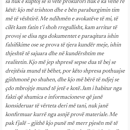
sa nuk e kuptoj se si vetë prokurori nuk e ka vënë re
këtë: kjo më trishton dhe e bën paraburgimin tim
më të vështirë. Me ndihmën e avokatëve të mi, të
cilët kam fatin t’i shoh rregullisht, kam arritur të
provoj se disa nga dokumentet e paraqitura ishin
falsifikime ose se prova të tjera kundër meje, ishin
thjeshtë të sajuara dhe në kundërshtim me
realitetin. Kjo më jep shpresë sepse dua të bej se
drejtësia mund të bëhet, por këto shpresa pothuajse
gjithmonë po shuhen, dhe kjo më bërë të ndjej se
çdo mbrojtje mund të jetë e kotë. Jam i habitur nga
fakti që shumica e informacioneve që janë
konsideruar të vërteta deri më tani, nuk janë
konfirmuar kurrë nga asnjë provë materiale. Me
pak fjalë – gjithë kjo punë më merr pjesën më të