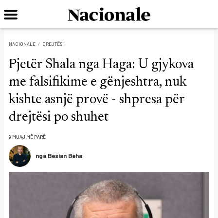
NACIONALE
DREJTËSI
Pjetër Shala nga Haga: U gjykova
me falsifikime e gënjeshtra, nuk
kishte asnjë provë - shpresa për
drejtësi po shuhet
9 MUAJ MË PARË
nga Besian Beha