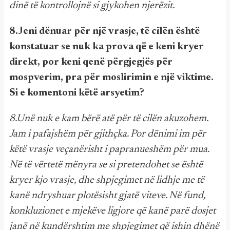
dinë të kontrollojnë si gjykohen njerëzit.
8.Jeni dënuar për një vrasje, të cilën është
konstatuar se nuk ka prova që e keni kryer
direkt, por keni qenë përgjegjës për
mospverim, pra për moslirimin e një viktime.
Si e komentoni këtë arsyetim?
8.Unë nuk e kam bërë atë për të cilën akuzohem.
Jam i pafajshëm për gjithçka. Por dënimi im për
këtë vrasje veçanërisht i papranueshëm për mua.
Në të vërtetë mënyra se si pretendohet se është
kryer kjo vrasje, dhe shpjegimet në lidhje me të
kanë ndryshuar plotësisht gjatë viteve. Në fund,
konkluzionet e mjekëve ligjore që kanë parë dosjet
janë në kundërshtim me shpjegimet që ishin dhënë