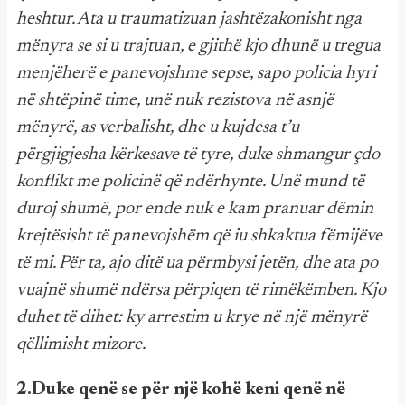
heshtur. Ata u traumatizuan jashtëzakonisht nga
mënyra se si u trajtuan, e gjithë kjo dhunë u tregua
menjëherë e panevojshme sepse, sapo policia hyri
në shtëpinë time, unë nuk rezistova në asnjë
mënyrë, as verbalisht, dhe u kujdesa t’u
përgjigjesha kërkesave të tyre, duke shmangur çdo
konflikt me policinë që ndërhynte. Unë mund të
duroj shumë, por ende nuk e kam pranuar dëmin
krejtësisht të panevojshëm që iu shkaktua fëmijëve
të mi. Për ta, ajo ditë ua përmbysi jetën, dhe ata po
vuajnë shumë ndërsa përpiqen të rimëkëmben. Kjo
duhet të dihet: ky arrestim u krye në një mënyrë
qëllimisht mizore.
2.Duke qenë se për një kohë keni qenë në