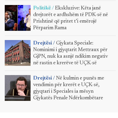
Politikë /
Ekskluzive: Këta janë
drejtorët e ardhshëm të PDK-së në
Prishtinë që pritet t’i emërojë
Përparim Rama
Drejtësi /
Gjykata Speciale:
Nominimi i gjyqtarit Mettraux për
GjPN, nuk ka asnjë ndikim negativ
në rastin e krerëve të UÇK-së
Drejtësi /
Në kulmin e punës me
vendimin për krerët e UÇK-së,
gjyqtari i Speciales ia mësyn
Gjykatës Penale Ndërkombëtare