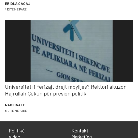
ERIOLA CACAJ
4 DITË MË PARË
Universiteti i Ferizajt drejt mbylljes? Rektori akuzon
Hajrullah Çekun për presion politik
NACIONALE
5 DITË MË PARË
Politikë
Kontakt
Video
Marketing