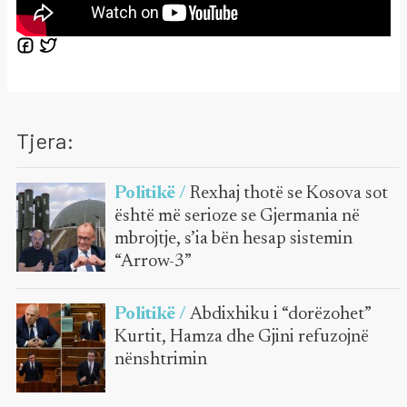
Tjera:
Politikë /
Rexhaj thotë se Kosova sot
është më serioze se Gjermania në
mbrojtje, s’ia bën hesap sistemin
“Arrow-3”
Politikë /
Abdixhiku i “dorëzohet”
Kurtit, Hamza dhe Gjini refuzojnë
nënshtrimin