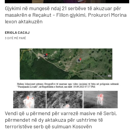
Gjykimi në mungesë ndaj 21 serbëve të akuzuar për
masakrën e Reçakut - Fillon gjykimi, Prokurori Morina
lexon aktakuzën
ERIOLA CACAJ
3 DITË MË PARË
Vendi që u përmend për varrezë masive në Serbi,
përmendet në dy aktakuza për ushtrime të
terroristëve serb që sulmuan Kosovën