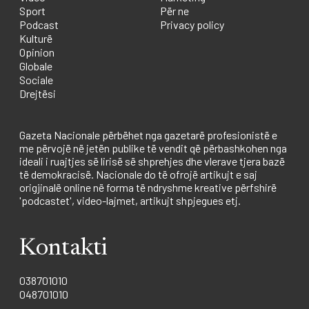
Sport
Për ne
Podcast
Privacy policy
Kulturë
Opinion
Globale
Sociale
Drejtësi
Gazeta Nacionale përbëhet nga gazetarë profesionistë e
me përvojë në jetën publike të vendit që përbashkohen nga
ideali i ruajtjes së lirisë së shprehjes dhe vlerave tjera bazë
të demokracisë. Nacionale do të ofrojë artikujt e saj
origjinalë online në forma të ndryshme kreative përfshirë
'podcastet', video-lajmet, artikujt shpjegues etj.
Kontakti
038701010
048701010