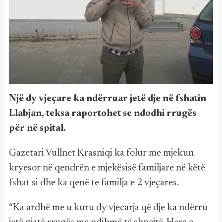
Një dy vjeçare ka ndërruar jetë dje në fshatin
Llabjan, teksa raportohet se ndodhi rrugës
për në spital.
Gazetari Vullnet Krasniqi ka folur me mjekun
kryesor në qendrën e mjekësisë familjare në këtë
fshat si dhe ka qenë te familja e 2 vjeçares.
“Ka ardhë me u kuru dy vjecarja që dje ka ndërru