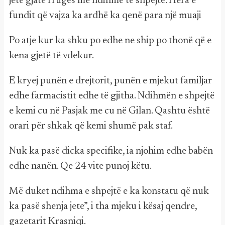
jetë gjatë rrugës me ndihmë të shpejtë. Hera e
fundit që vajza ka ardhë ka qenë para një muaji
Po atje kur ka shku po edhe ne ship po thonë që e
kena gjetë të vdekur.
E kryej punën e drejtorit, punën e mjekut familjar
edhe farmacistit edhe të gjitha. Ndihmën e shpejtë
e kemi cu në Pasjak me cu në Gilan. Qashtu është
orari për shkak që kemi shumë pak staf.
Nuk ka pasë dicka specifike, ia njohim edhe babën
edhe nanën. Qe 24 vite punoj këtu.
Më duket ndihma e shpejtë e ka konstatu që nuk
ka pasë shenja jete”, i tha mjeku i kësaj qendre,
gazetarit Krasniqi.