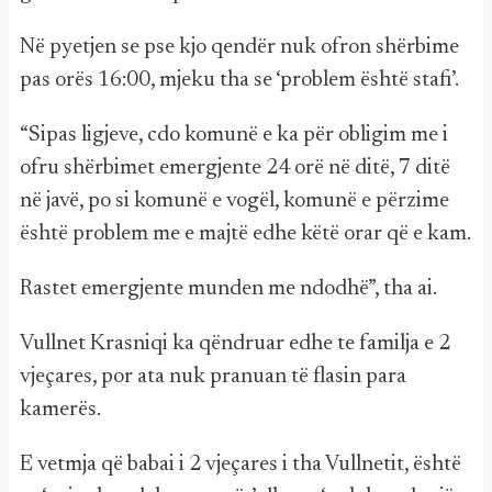
Në pyetjen se pse kjo qendër nuk ofron shërbime
pas orës 16:00, mjeku tha se ‘problem është stafi’.
“Sipas ligjeve, cdo komunë e ka për obligim me i
ofru shërbimet emergjente 24 orë në ditë, 7 ditë
në javë, po si komunë e vogël, komunë e përzime
është problem me e majtë edhe këtë orar që e kam.
Rastet emergjente munden me ndodhë”, tha ai.
Vullnet Krasniqi ka qëndruar edhe te familja e 2
vjeçares, por ata nuk pranuan të flasin para
kamerës.
E vetmja që babai i 2 vjeçares i tha Vullnetit, është