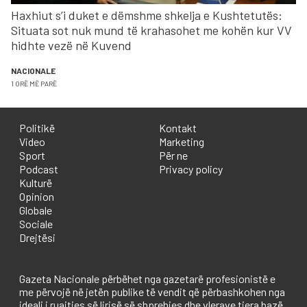
Haxhiut s’i duket e dëmshme shkelja e Kushtetutës:
Situata sot nuk mund të krahasohet me kohën kur VV
hidhte vezë në Kuvend
NACIONALE
1 ORË MË PARË
Politikë
Kontakt
Video
Marketing
Sport
Për ne
Podcast
Privacy policy
Kulturë
Opinion
Globale
Sociale
Drejtësi
Gazeta Nacionale përbëhet nga gazetarë profesionistë e
me përvojë në jetën publike të vendit që përbashkohen nga
ideali i ruajtjes së lirisë së shprehjes dhe vlerave tjera bazë