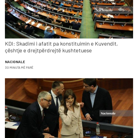
KDI: Skadimi i afatit pa konstituimin e Kuvendit,
çështje e drejtpërdrejtë kushtetuese
NACIONALE
30 MINUTA MË PARË