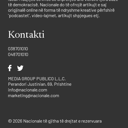
të demokracisë. Nacionale do të ofrojë artikujt e saj
origjinalë online në forma të ndryshme kreative përfshirë
'podcastet', video-lajmet, artikujt shpjegues etj.
Kontakti
038701010
048701010
MEDIA GROUP PUBLICO L.L.C.
Perandori Justinian, 69, Prishtine
info@nacionale.com
marketing@nacionale.com
© 2026 Nacionale të gjitha të drejtat e rezervuara