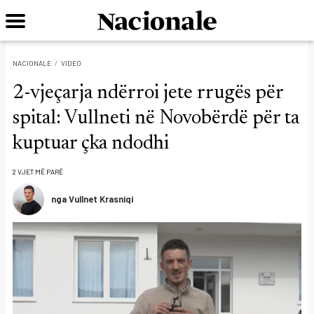
NACIONALE
VIDEO
2-vjeçarja ndërroi jete rrugës për
spital: Vullneti në Novobërdë për ta
kuptuar çka ndodhi
2 VJET MË PARË
nga Vullnet Krasniqi