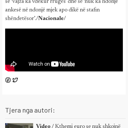
se ‘vajza ka vdekur rrugës’ dhe se ‘nuk ka ndonjë
ankesë në ndonjë mjek apo dikë në stafin
shëndetësor’./
Nacionale/
Tjera nga autori:
Video /
Kthemi euro se nuk shkojnë