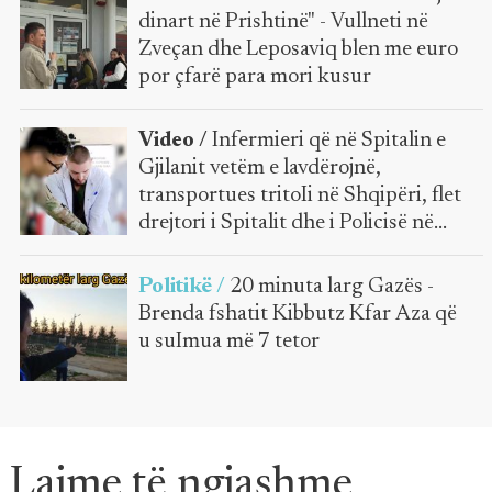
dinart në Prishtinë" - Vullneti në
Zveçan dhe Leposaviq blen me euro
por çfarë para mori kusur
Video /
Infermieri që në Spitalin e
Gjilanit vetëm e lavdërojnë,
transportues tritoIi në Shqipëri, flet
drejtori i Spitalit dhe i Policisë në
Tiranë
Politikë /
20 minuta larg Gazës -
Brenda fshatit Kibbutz Kfar Aza që
u suImua më 7 tetor
Lajme të ngjashme