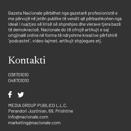
Gazeta Nacionale përbëhet nga gazetarë profesionistë e
me përvojë në jetën publike të vendit që përbashkohen nga
ideali i ruajtjes së lirisë së shprehjes dhe vlerave tjera bazë
të demokracisë. Nacionale do të ofrojë artikujt e saj
origjinalë online në forma të ndryshme kreative përfshirë
'podcastet', video-lajmet, artikujt shpjegues etj.
Kontakti
038701010
048701010
MEDIA GROUP PUBLICO L.L.C.
Perandori Justinian, 69, Prishtine
info@nacionale.com
marketing@nacionale.com