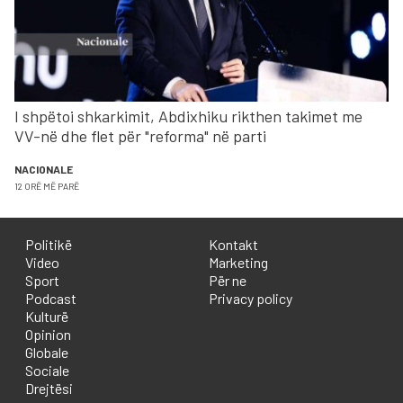
I shpëtoi shkarkimit, Abdixhiku rikthen takimet me
VV-në dhe flet për "reforma" në parti
NACIONALE
12 ORË MË PARË
Politikë
Kontakt
Video
Marketing
Sport
Për ne
Podcast
Privacy policy
Kulturë
Opinion
Globale
Sociale
Drejtësi