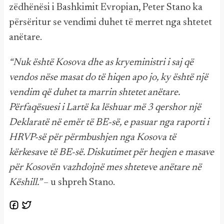
zëdhënësi i Bashkimit Evropian, Peter Stano ka
përsëritur se vendimi duhet të merret nga shtetet
anëtare.
“Nuk është Kosova dhe as kryeministri i saj që
vendos nëse masat do të hiqen apo jo, ky është një
vendim që duhet ta marrin shtetet anëtare.
Përfaqësuesi i Lartë ka lëshuar më 3 qershor një
Deklaratë në emër të BE-së, e pasuar nga raporti i
HRVP-së për përmbushjen nga Kosova të
kërkesave të BE-së. Diskutimet për heqjen e masave
për Kosovën vazhdojnë mes shteteve anëtare në
Këshill.”
– u shpreh Stano.