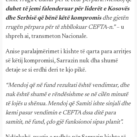
duhet të jemi falenderuar për liderët e Kosovës
dhe Serbisë që bënë këtë kompromis
dhe gjetën
rrugën përpara për të zhbllokuar CEFTA-n.”
– u
shpreh ai, transmeton Nacionale.
Anise paralajmërimet i kishte të qarta para arritjes
së këtij kompromisi, Sarrazin nuk dha shumë
detaje se si erdhi deri te kjo pikë.
“Mendoj që në fund rezultati është vendimtar, dhe
nuk është shumë e rëndësishme se në cilën minutë
të lojës u shënua. Mendoj që Samiti ishte sinjali dhe
kemi pasur vendimin e CEFTA dssa ditë para
samitit, në fund, çdo gjë funksionoi sipas planit”.