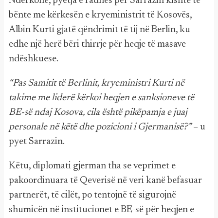
Ndërkohë, pyetja e radhës për Sarrazin kishte të
bënte me kërkesën e kryeministrit të Kosovës,
Albin Kurti gjatë qëndrimit të tij në Berlin, ku
edhe një herë bëri thirrje për heqje të masave
ndëshkuese.
“Pas Samitit të Berlinit, kryeministri Kurti në
takime me liderë kërkoi heqjen e sanksioneve të
BE-së ndaj Kosova, cila është pikëpamja e juaj
personale në këtë dhe pozicioni i Gjermanisë?”
– u
pyet Sarrazin.
Këtu, diplomati gjerman tha se veprimet e
pakoordinuara të Qeverisë në veri kanë befasuar
partnerët, të cilët, po tentojnë të sigurojnë
shumicën në institucionet e BE-së për heqjen e