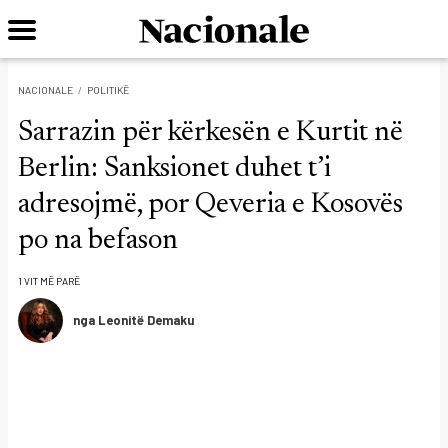
NACIONALE
POLITIKË
Sarrazin për kërkesën e Kurtit në
Berlin: Sanksionet duhet t’i
adresojmë, por Qeveria e Kosovës
po na befason
1 VIT MË PARË
nga Leonitë Demaku