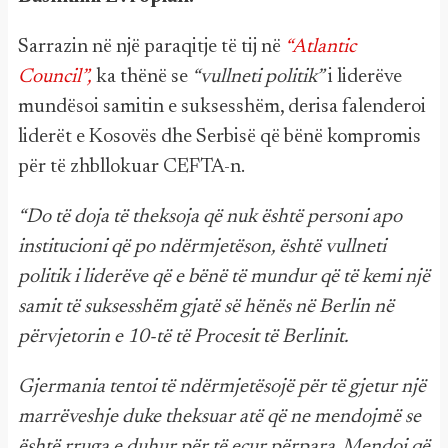
Sarrazin në një paraqitje të tij në
“Atlantic
Council”,
ka thënë se
“vullneti politik”
i liderëve
mundësoi samitin e suksesshëm, derisa falenderoi
liderët e Kosovës dhe Serbisë që bënë kompromis
për të zhbllokuar CEFTA-n.
“Do të doja të theksoja që nuk është personi apo
institucioni që po ndërmjetëson, është vullneti
politik i liderëve që e bënë të mundur që të kemi një
samit të suksesshëm gjatë së hënës në Berlin në
përvjetorin e 10-të të Procesit të Berlinit.
Gjermania tentoi të ndërmjetësojë për të gjetur një
marrëveshje duke theksuar atë që ne mendojmë se
është rruga e duhur për të ecur përpara. Mendoj që