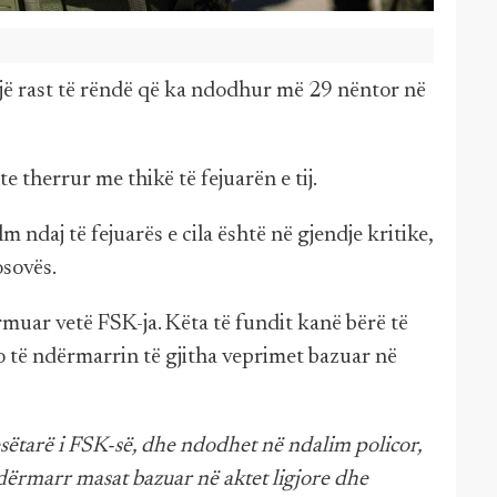
 një rast të rëndë që ka ndodhur më 29 nëntor në
hte therrur me thikë të fejuarën e tij.
 ndaj të fejuarës e cila është në gjendje kritike,
osovës.
muar vetë FSK-ja. Këta të fundit kanë bërë të
do të ndërmarrin të gjitha veprimet bazuar në
esëtarë i FSK-së, dhe ndodhet në ndalim policor,
dërmarr masat bazuar në aktet ligjore dhe