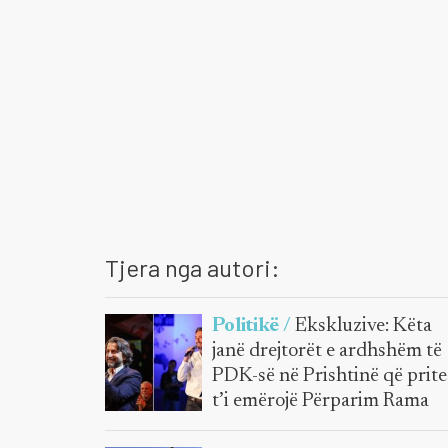
Tjera nga autori:
Politikë /
Ekskluzive: Këta
janë drejtorët e ardhshëm të
PDK-së në Prishtinë që prite
t’i emërojë Përparim Rama