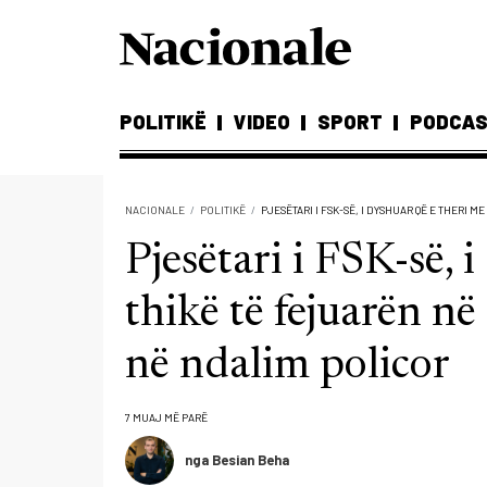
POLITIKË
VIDEO
SPORT
PODCA
NACIONALE
POLITIKË
PJESËTARI I FSK-SË, I DYSHUAR QË E THERI
Pjesëtari i FSK-së, 
thikë të fejuarën n
në ndalim policor
7 MUAJ MË PARË
nga Besian Beha