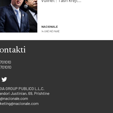
vullnet’: Tash krejt
fokusi i LDK-së te
bashkëpunimi me VV-
në
NACIONALE
14 ORË MË PARË
ontakti
701010
701010
IA GROUP PUBLICO L.L.C.
andori Justinian, 69, Prishtine
o@nacionale.com
keting@nacionale.com