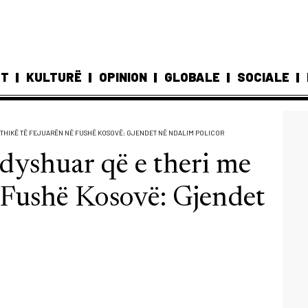
ST
KULTURË
OPINION
GLOBALE
SOCIALE
 ME THIKË TË FEJUARËN NË FUSHË KOSOVË: GJENDET NË NDALIM POLICOR
i dyshuar që e theri me
ë Fushë Kosovë: Gjendet