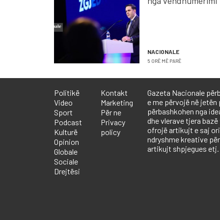
nga vendnumërimi
NACIONALE
5 ORË MË PARË
Politikë
Kontakt
Gazeta Nacionale përb
e me përvojë në jetën 
Video
Marketing
përbashkohen nga ideali
Sport
Për ne
dhe vlerave tjera bazë
Podcast
Privacy
ofrojë artikujt e saj or
Kulturë
policy
ndryshme kreative përf
Opinion
artikujt shpjegues etj.
Globale
Sociale
Drejtësi