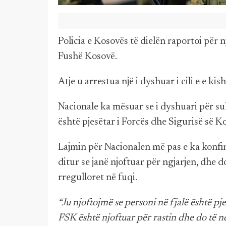
Policia e Kosovës të dielën raportoi për
Fushë Kosovë.
Atje u arrestua një i dyshuar i cili e e kis
Nacionale ka mësuar se i dyshuari për sulm
është pjesëtar i Forcës dhe Sigurisë së K
Lajmin për Nacionalen më pas e ka konfir
ditur se janë njoftuar për ngjarjen, dhe 
rregulloret në fuqi.
“Ju njoftojmë se personi në fjalë është pj
FSK është njoftuar për rastin dhe do të n