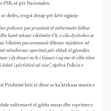
 e FSK-së për Nacionalen.
së dielës, tregoi detaje për këtë ngjarje.
et policore pas pranimit të informatës lidhur
dhe kanë takuar viktimën f/k, e cila dyshohet se
. Viktima pas tretmanit fillestar mjekësor në
ë nënshtruar operimit për shkak të gjendjes
uar i dyshuari m/k-i fejuari i saj me të cilin ishte
 është i përfshirë në rast”,
njoftoi Policia e
ë Prishtinë bëri të ditur se ka kërkuar masën e
ë duke ndërmarrë të gjitha masat dhe veprimet e