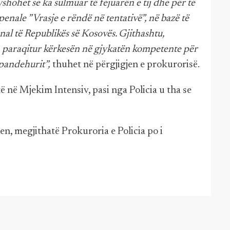
shohet se ka sulmuar të fejuarën e tij dhe për të
penale ”Vrasje e rëndë në tentativë”, në bazë të
al të Republikës së Kosovës. Gjithashtu,
 ka paraqitur kërkesën në gjykatën kompetente për
 pandehurit”,
thuhet në përgjigjen e prokurorisë.
ë në Mjekim Intensiv, pasi nga Policia u tha se
en, megjithatë Prokuroria e Policia po i