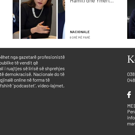
Hamiti dhe Ymeri
kundërpërgjigjen me
Kushtetutën e
Kosovës
NACIONALE
8 ORË MË PARË
ëhet nga gazetarë profesionistë
K
publike të vendit që
 i ruajtjes së lirisë së shprehjes
 të demokracisë. Nacionale do të
038
igjinalë online në forma të
048
shirë 'podcastet', video-lajmet,
MED
Per
inf
mar