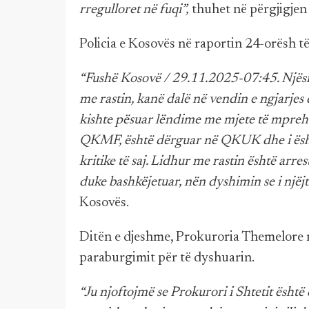
rregulloret në fuqi”,
thuhet në përgjigjen
Policia e Kosovës në raportin 24-orësh të 
“Fushë Kosovë / 29.11.2025-07:45. Njësit
me rastin, kanë dalë në vendin e ngjarjes 
kishte pësuar lëndime me mjete të mprehta
QKMF, është dërguar në QKUK dhe i ësht
kritike të saj. Lidhur me rastin është arrest
duke bashkëjetuar, nën dyshimin se i njëjti
Kosovës.
Ditën e djeshme, Prokuroria Themelore n
paraburgimit për të dyshuarin.
“Ju njoftojmë se Prokurori i Shtetit ësht