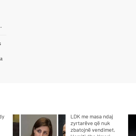
in
s
ia
dy
LDK me masa ndaj
zyrtarëve që nuk
zbatojnë vendimet,