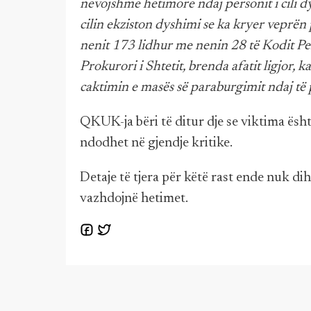
nevojshme hetimore ndaj personit i cili dy
cilin ekziston dyshimi se ka kryer veprën 
nenit 173 lidhur me nenin 28 të Kodit Pen
Prokurori i Shtetit, brenda afatit ligjor,
caktimin e masës së paraburgimit ndaj të
QKUK-ja bëri të ditur dje se viktima ësht
ndodhet në gjendje kritike.
Detaje të tjera për këtë rast ende nuk dih
vazhdojnë hetimet.