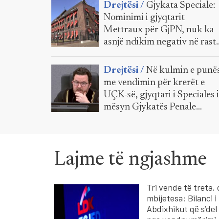
Drejtësi /
Gjykata Speciale:
Nominimi i gjyqtarit
Mettraux për GjPN, nuk ka
asnjë ndikim negativ në rast
e krerëve të UÇK-së
Drejtësi /
Në kulmin e punë
me vendimin për krerët e
UÇK-së, gjyqtari i Speciales 
mësyn Gjykatës Penale
Ndërkombëtare
Lajme të ngjashme
Tri vende të treta, 
mbijetesa: Bilanci i
Abdixhikut që s’del