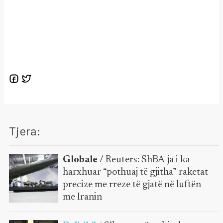
Tjera:
Globale /
Reuters: ShBA-ja i ka
harxhuar “pothuaj të gjitha” raketat
precize me rreze të gjatë në luftën
me Iranin