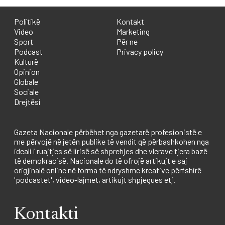
Politikë
Kontakt
Video
Marketing
Sport
Për ne
Podcast
Privacy policy
Kulturë
Opinion
Globale
Sociale
Drejtësi
Gazeta Nacionale përbëhet nga gazetarë profesionistë e
me përvojë në jetën publike të vendit që përbashkohen nga
ideali i ruajtjes së lirisë së shprehjes dhe vlerave tjera bazë
të demokracisë. Nacionale do të ofrojë artikujt e saj
origjinalë online në forma të ndryshme kreative përfshirë
'podcastet', video-lajmet, artikujt shpjegues etj.
Kontakti