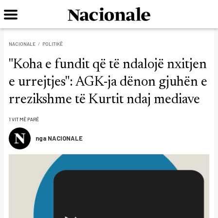
NACIONALE
POLITIKË
"Koha e fundit që të ndalojë nxitjen
e urrejtjes": AGK-ja dënon gjuhën e
rrezikshme të Kurtit ndaj mediave
1 VIT MË PARË
nga NACIONALE