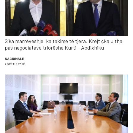
S’ka marrëveshje, ka takime të tjera: Krejt çka u tha
pas negociatave triorëshe Kurti - Abdixhiku
NACIONALE
7 ORË MË PARË