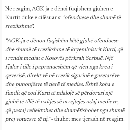
Në reagim, AGK-ja e dënoi fuqishëm gjuhën e
Kurtit duke e cilësuar si
"ofenduese dhe shumë të
rrezikshme".
"AGK-ja e dënon fuqishëm këtë gjuhë ofenduese
dhe shumë të rrezikshme të kryeministrit Kurti, që
i rendit mediat e Kosovës përkrah Serbisë. Një
fjalor i tillë i papranueshëm që vjen nga kreu i
qeverisë, direkt vë në rrezik sigurinë e gazetarëve
dhe punonjësve të tjerë të medias. Është koha e
fundit që zoti Kurti të ndalojë së përdoruri një
gjuhë të tillë të nxitjes së urrejtejes ndaj medieve,
që pastaj reflektohet dhe shumëfishohet nga shumë
prej votuesve të tij." -
thuhet mes tjerash në reagim.