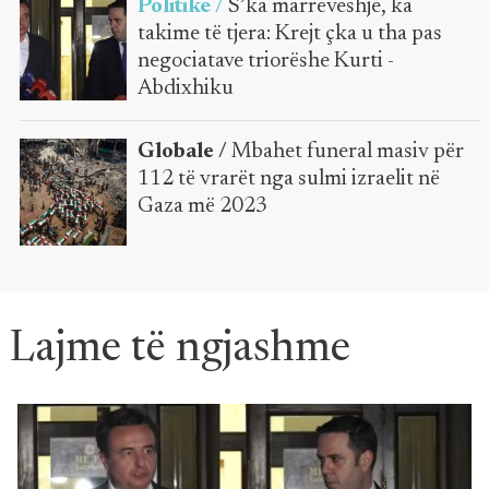
Politikë /
S’ka marrëveshje, ka
takime të tjera: Krejt çka u tha pas
negociatave triorëshe Kurti -
Abdixhiku
Globale /
Mbahet funeral masiv për
112 të vrarët nga sulmi izraelit në
Gaza më 2023
Lajme të ngjashme