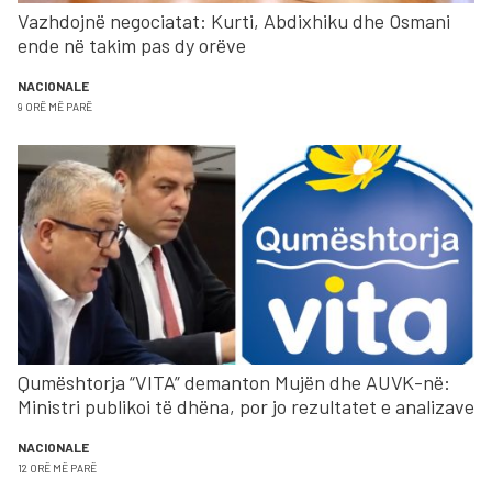
Vazhdojnë negociatat: Kurti, Abdixhiku dhe Osmani
ende në takim pas dy orëve
NACIONALE
9 ORË MË PARË
Qumështorja “VITA” demanton Mujën dhe AUVK-në:
Ministri publikoi të dhëna, por jo rezultatet e analizave
NACIONALE
12 ORË MË PARË