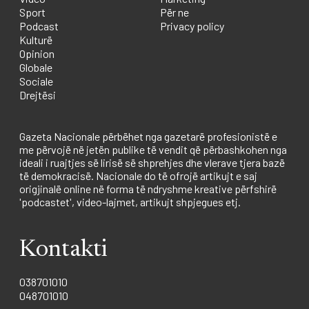
Sport
Për ne
Podcast
Privacy policy
Kulturë
Opinion
Globale
Sociale
Drejtësi
Gazeta Nacionale përbëhet nga gazetarë profesionistë e
me përvojë në jetën publike të vendit që përbashkohen nga
ideali i ruajtjes së lirisë së shprehjes dhe vlerave tjera bazë
të demokracisë. Nacionale do të ofrojë artikujt e saj
origjinalë online në forma të ndryshme kreative përfshirë
'podcastet', video-lajmet, artikujt shpjegues etj.
Kontakti
038701010
048701010