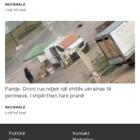
NACIONALE
1 ORË MË PARË
Pamje: Droni rus ndjek një shitës ukrainas të
perimeve, i shpërthen fare pranë
NACIONALE
2 ORË MË PARË
Politikë
Kontakt
Video
Marketing