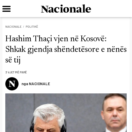
NACIONALE
POLITIKË
Hashim Thaçi vjen në Kosovë:
Shkak gjendja shëndetësore e nënës
së tij
3 VJET MË PARË
nga NACIONALE