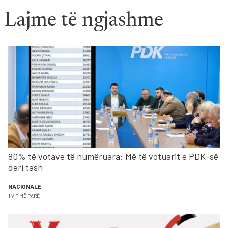
Lajme të ngjashme
80% të votave të numëruara: Më të votuarit e PDK-së
deri tash
NACIONALE
1 VIT MË PARË