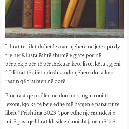
Librat të cilët duhet lexuar njëherë në jetë apo dy-
tre herë. Lista është shumë e gjatë por në
përpjekje për të përthekuar ketë listë, këtu i gjeni
10 librat të cilët ndoshta ndonjëherë do ta keni
rastin që t’iu bien në dorë.
E në rast që u sillen në dorë mos ngurroni ti
lexoni, kjo ka të beje edhe më hapjen e panairit të
librit ‘’Prishtina 2023’’, por edhe një mundësi e
mirë pasi që librat klasik zakonisht janë më lirë.