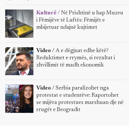
Kulturë /
Në Prishtinë u hap Muzeu
i Fëmijëve të Luftës: Fëmijët e
mbijetuar ndajnë kujtimet
Video /
A e dëgjuat edhe këtë?
Reduktimet e rrymës, si rezultat i
zhvillimit të madh ekonomik
Video /
Serbia paraIizohet nga
protestat e studentëve: Raportohet
se mijëra protestues marshuan dje në
rrugët e Beogradit