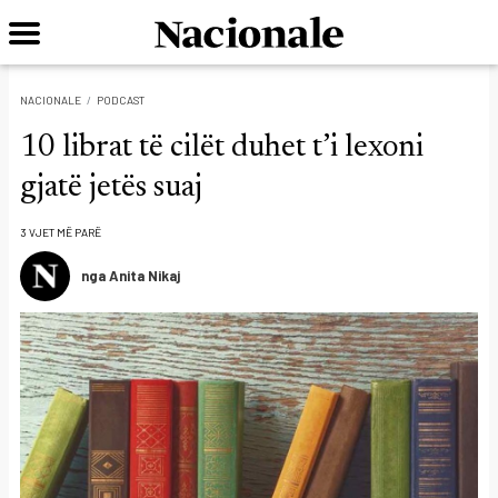
NACIONALE
PODCAST
10 librat të cilët duhet t’i lexoni
gjatë jetës suaj
3 VJET MË PARË
nga Anita Nikaj