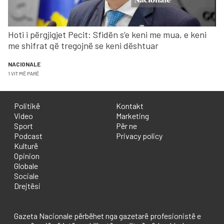
Hoti i përgjigjet Pecit: Sfidën s’e keni me mua, e keni
me shifrat që tregojnë se keni dështuar
NACIONALE
1 VIT MË PARË
Politikë
Kontakt
Video
Marketing
Sport
Për ne
Podcast
Privacy policy
Kulturë
Opinion
Globale
Sociale
Drejtësi
Gazeta Nacionale përbëhet nga gazetarë profesionistë e