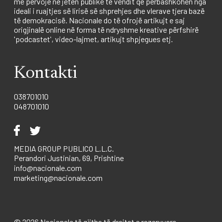
me përvojë në jetën publike të vendit që përbashkohen nga
ideali i ruajtjes së lirisë së shprehjes dhe vlerave tjera bazë
të demokracisë. Nacionale do të ofrojë artikujt e saj
origjinalë online në forma të ndryshme kreative përfshirë
'podcastet', video-lajmet, artikujt shpjegues etj.
Kontakti
038701010
048701010
MEDIA GROUP PUBLICO L.L.C.
Perandori Justinian, 69, Prishtine
info@nacionale.com
marketing@nacionale.com
© 2026 Nacionale të gjitha të drejtat e rezervuara