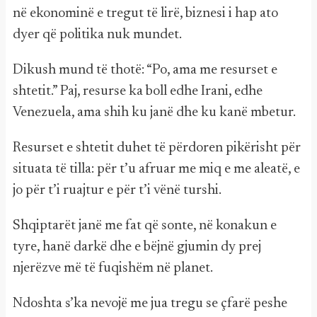
në ekonominë e tregut të lirë, biznesi i hap ato
dyer që politika nuk mundet.
Dikush mund të thotë: “Po, ama me resurset e
shtetit.” Paj, resurse ka boll edhe Irani, edhe
Venezuela, ama shih ku janë dhe ku kanë mbetur.
Resurset e shtetit duhet të përdoren pikërisht për
situata të tilla: për t’u afruar me miq e me aleatë, e
jo për t’i ruajtur e për t’i vënë turshi.
Shqiptarët janë me fat që sonte, në konakun e
tyre, hanë darkë dhe e bëjnë gjumin dy prej
njerëzve më të fuqishëm në planet.
Ndoshta s’ka nevojë me jua tregu se çfarë peshe