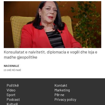
Konsullatat e naivitetit, diplomacia e vogël dhe loja e
madhe gjeopolitike
NACIONALE
23 ORË MË PARË
Politikë
Kontakt
Video
Marketing
Sport
Për ne
Podcast
Privacy policy
Kulturë