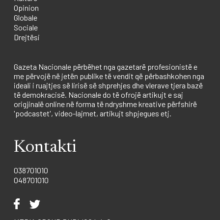
Opinion
Globale
Sociale
Drejtësi
Gazeta Nacionale përbëhet nga gazetarë profesionistë e
me përvojë në jetën publike të vendit që përbashkohen nga
ideali i ruajtjes së lirisë së shprehjes dhe vlerave tjera bazë
të demokracisë. Nacionale do të ofrojë artikujt e saj
origjinalë online në forma të ndryshme kreative përfshirë
'podcastet', video-lajmet, artikujt shpjegues etj.
Kontakti
038701010
048701010