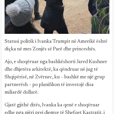
Statusi politik i Ivanka Trumpit në Amerikë është
diçka në mes Zonjës së Parë dhe princeshës.
Ajo, e shoqëruar nga bashkëshorti Jared Kushner
dhe dhjetëra arkitektë, ka qëndruar në jug të
Shqipërisë, në Zvërnec, ku – bashkë me një grup
partnerësh – po planifikon të investojë disa
miliardë dollarë.
Gjatë gjithë ditës, Ivanka ka qenë e shoqëruar
edhe nga njëri prej djemve të Shefqet Kastratit, i