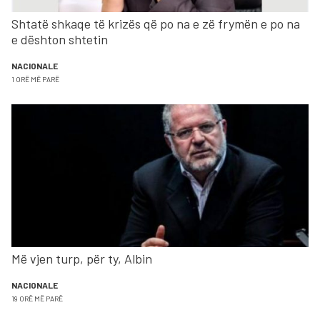
Shtatë shkaqe të krizës që po na e zë frymën e po na
e dështon shtetin
NACIONALE
1 ORË MË PARË
Më vjen turp, për ty, Albin
NACIONALE
19 ORË MË PARË