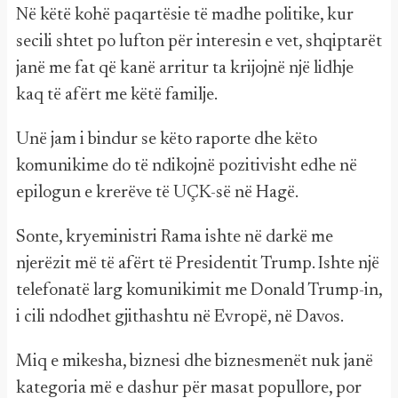
Në këtë kohë paqartësie të madhe politike, kur
secili shtet po lufton për interesin e vet, shqiptarët
janë me fat që kanë arritur ta krijojnë një lidhje
kaq të afërt me këtë familje.
Unë jam i bindur se këto raporte dhe këto
komunikime do të ndikojnë pozitivisht edhe në
epilogun e krerëve të UÇK-së në Hagë.
Sonte, kryeministri Rama ishte në darkë me
njerëzit më të afërt të Presidentit Trump. Ishte një
telefonatë larg komunikimit me Donald Trump-in,
i cili ndodhet gjithashtu në Evropë, në Davos.
Miq e mikesha, biznesi dhe biznesmenët nuk janë
kategoria më e dashur për masat popullore, por