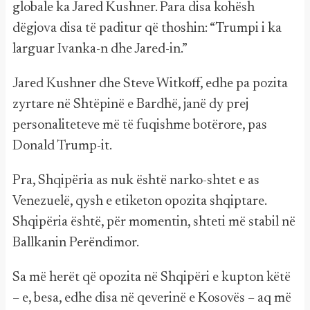
globale ka Jared Kushner. Para disa kohësh
dëgjova disa të paditur që thoshin: “Trumpi i ka
larguar Ivanka-n dhe Jared-in.”
Jared Kushner dhe Steve Witkoff, edhe pa pozita
zyrtare në Shtëpinë e Bardhë, janë dy prej
personaliteteve më të fuqishme botërore, pas
Donald Trump-it.
Pra, Shqipëria as nuk është narko-shtet e as
Venezuelë, qysh e etiketon opozita shqiptare.
Shqipëria është, për momentin, shteti më stabil në
Ballkanin Perëndimor.
Sa më herët që opozita në Shqipëri e kupton këtë
– e, besa, edhe disa në qeverinë e Kosovës – aq më