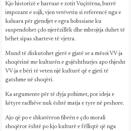
Kjo historizë e harruar e zotit Vuçitërna, burrë
impozant e sojli, vjen vetëvetiu si referencë nga e
kaluara për gjendjet e egra hobssiane ku
suspendohet çdo njerëzillëk dhe mbrojtja duhet të
bëhet sipas sharteve të vjetra.
Mund të diskutohet gjerë e gjatë se a mësoi VV-ja
shoqërinë me kulturën e gojështhurjes apo thjesht
VV-ja e bëri të veten një kulturë që e gjeti të
gatshme në shoqëri.
Ka argumente për të dyja pohimet, por ideja e
këtyre radhëve nuk është matja e tyre në peshore.
Ajo që po e shkatërron fibrën e çdo morali
shoqëror është po kjo kulturë e fëlliqtë që nga