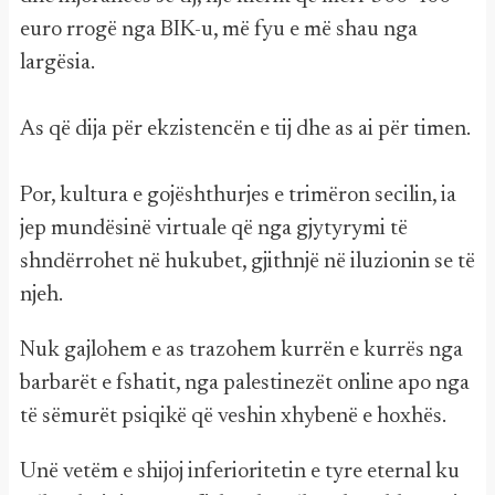
euro rrogë nga BIK-u, më fyu e më shau nga
largësia.
As që dija për ekzistencën e tij dhe as ai për timen.
Por, kultura e gojështhurjes e trimëron secilin, ia
jep mundësinë virtuale që nga gjytyrymi të
shndërrohet në hukubet, gjithnjë në iluzionin se të
njeh.
Nuk gajlohem e as trazohem kurrën e kurrës nga
barbarët e fshatit, nga palestinezët online apo nga
të sëmurët psiqikë që veshin xhybenë e hoxhës.
Unë vetëm e shijoj inferioritetin e tyre eternal ku