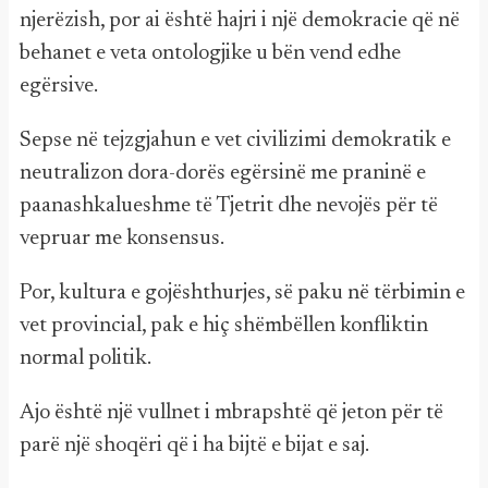
njerëzish, por ai është hajri i një demokracie që në
behanet e veta ontologjike u bën vend edhe
egërsive.
Sepse në tejzgjahun e vet civilizimi demokratik e
neutralizon dora-dorës egërsinë me praninë e
paanashkalueshme të Tjetrit dhe nevojës për të
vepruar me konsensus.
Por, kultura e gojështhurjes, së paku në tërbimin e
vet provincial, pak e hiç shëmbëllen konfliktin
normal politik.
Ajo është një vullnet i mbrapshtë që jeton për të
parë një shoqëri që i ha bijtë e bijat e saj.