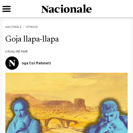
NACIONALE
OPINION
Goja llapa-llapa
2 MUAJ MË PARË
nga Col Mehmeti