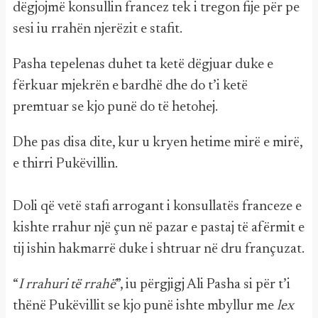
dëgjojmë konsullin francez tek i tregon fije për pe
sesi iu rrahën njerëzit e stafit.
Pasha tepelenas duhet ta ketë dëgjuar duke e
fërkuar mjekrën e bardhë dhe do t’i ketë
premtuar se kjo punë do të hetohej.
Dhe pas disa dite, kur u kryen hetime mirë e mirë,
e thirri Pukëvillin.
Doli që vetë stafi arrogant i konsullatës franceze e
kishte rrahur një çun në pazar e pastaj të afërmit e
tij ishin hakmarrë duke i shtruar në dru françuzat.
“
I rrahuri të rrahë
”, iu përgjigj Ali Pasha si për t’i
thënë Pukëvillit se kjo punë ishte mbyllur me
lex