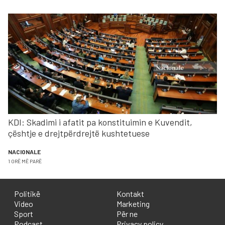
KDI: Skadimi i afatit pa konstituimin e Kuvendit,
çështje e drejtpërdrejtë kushtetuese
NACIONALE
1 ORË MË PARË
Politikë
Kontakt
Video
Marketing
Sport
Për ne
Podcast
Privacy policy