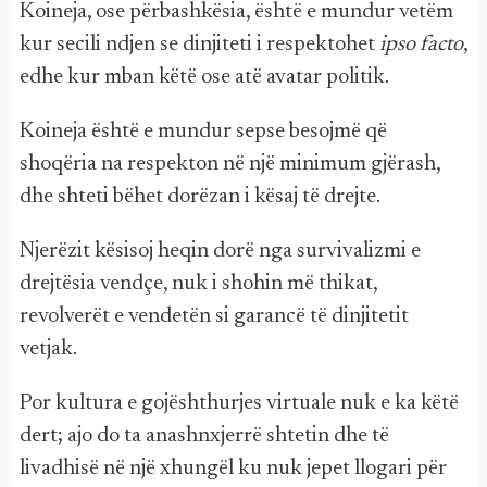
Koineja, ose përbashkësia, është e mundur vetëm
kur secili ndjen se dinjiteti i respektohet
ipso facto
,
edhe kur mban këtë ose atë avatar politik.
Koineja është e mundur sepse besojmë që
shoqëria na respekton në një minimum gjërash,
dhe shteti bëhet dorëzan i kësaj të drejte.
Njerëzit kësisoj heqin dorë nga survivalizmi e
drejtësia vendçe, nuk i shohin më thikat,
revolverët e vendetën si garancë të dinjitetit
vetjak.
Por kultura e gojështhurjes virtuale nuk e ka këtë
dert; ajo do ta anashnxjerrë shtetin dhe të
livadhisë në një xhungël ku nuk jepet llogari për