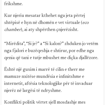
frikshme.
Kur njeriu mesatar kthehet nga jeta përtej
shtëpisë e hyn në dhomën e vet virtuale (
eco
chamber
), ai aty shpërthen çnjerëzisht.
“Mirëdita”, “Si je?” a “Si kalon?” zhduken jo vetëm
nga fjalori e buzëqeshja e shtirur, por edhe nga
qenia që tani e tutje mbushet me diçka djallëzore.
Është një guxim i marrë të cilin e therr me
mamuze nxitëse mundësia e infinitshme e
internetit, aftësia teknologjike për të invaduar
njerëz në largësi të ndryshme.
Konflikti politik vërtet sjell mosdashje mes