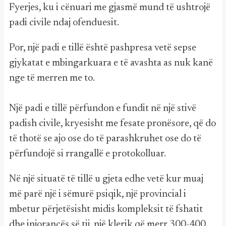
Fyerjes, ku i cënuari me gjasmë mund të ushtrojë
padi civile ndaj ofenduesit.
Por, një padi e tillë është pashpresa vetë sepse
gjykatat e mbingarkuara e të avashta as nuk kanë
nge të merren me to.
Një padi e tillë përfundon e fundit në një stivë
padish civile, kryesisht me fesate pronësore, që do
të thotë se ajo ose do të parashkruhet ose do të
përfundojë si rrangallë e protokolluar.
Në një situatë të tillë u gjeta edhe vetë kur muaj
më parë një i sëmurë psiqik, një provincial i
mbetur përjetësisht midis kompleksit të fshatit
dhe injorancës së tij, një klerik që merr 300-400