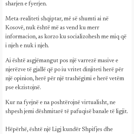
sharjen e fyerjen.
Meta-realiteti shqiptar, më së shumti ai në
Kosovë, nuk është më as vend ku merr
informacion, as korzo ku socializohesh me miq që
i njeh e nuk i njeh.
Ai është asgjëmangut pos një varrezë masive e
njerëzve të gjallë që po iu vritet dinjiteti herë për
një opinion, herë për një trashëgimi e herë vetëm
pse ekzistojnë.
Kur na fyejnë e na poshtërojnë virtualisht, ne
shpesh jemi dëshmitarë të pafuqisë banale të ligjit.
Hëpërhë, është një Ligj kundër Shpifjes dhe