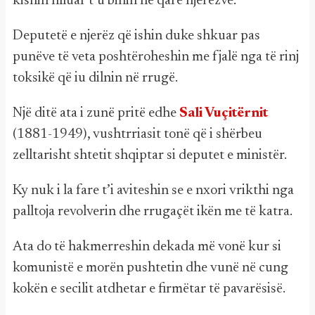
kishin filluar t’u binin në qafë njerëzve.
Deputetë e njerëz që ishin duke shkuar pas
punëve të veta poshtëroheshin me fjalë nga të rinj
toksikë që iu dilnin në rrugë.
Një ditë ata i zunë pritë edhe
Sali Vuçitërnit
(1881-1949), vushtrriasit tonë që i shërbeu
zelltarisht shtetit shqiptar si deputet e ministër.
Ky nuk i la fare t’i aviteshin se e nxori vrikthi nga
palltoja revolverin dhe rrugaçët ikën me të katra.
Ata do të hakmerreshin dekada më vonë kur si
komunistë e morën pushtetin dhe vunë në cung
kokën e secilit atdhetar e firmëtar të pavarësisë.