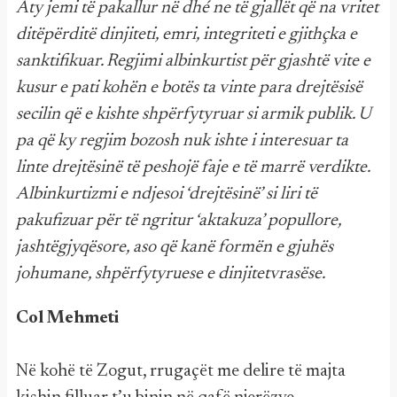
Aty jemi të pakallur në dhé ne të gjallët që na vritet
ditëpërditë dinjiteti, emri, integriteti e gjithçka e
sanktifikuar. Regjimi albinkurtist për gjashtë vite e
kusur e pati kohën e botës ta vinte para drejtësisë
secilin që e kishte shpërfytyruar si armik publik. U
pa që ky regjim bozosh nuk ishte i interesuar ta
linte drejtësinë të peshojë faje e të marrë verdikte.
Albinkurtizmi e ndjesoi ‘drejtësinë’ si liri të
pakufizuar për të ngritur ‘aktakuza’ popullore,
jashtëgjyqësore, aso që kanë formën e gjuhës
johumane, shpërfytyruese e dinjitetvrasëse.
Col Mehmeti
Në kohë të Zogut, rrugaçët me delire të majta