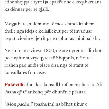
edhe shqipja e tyre fjalëpakët dhe e keqshkruar i
ka dënuar për së gjalli.
Megjithatë, nuk mund të mos skandalizohem
thellë nga ideja e kollajllëkut për të invaduar
reputacionin e tjetrit pa e njohur as minimalisht.
Në Janinën e viteve 1800, në atë qytet të cilin bota
po e njihte si kryeqytet të Shqipnís, një ditë i
rrahën paq midis piace disa nga të stafit të
konsullatës franceze.
Pukëvilli
idhnak si konsull brofi menjëherë te Ali
Pasha që të ankohej për dhunën e pësuar.
“
Mon pacha
…” (pasha im) na bëhet sikur e