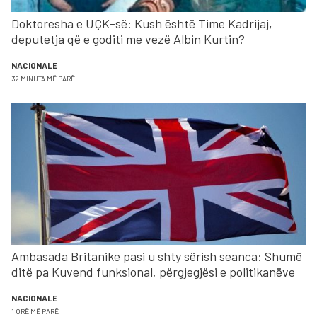
Doktoresha e UÇK-së: Kush është Time Kadrijaj,
deputetja që e goditi me vezë Albin Kurtin?
NACIONALE
32 MINUTA MË PARË
Ambasada Britanike pasi u shty sërish seanca: Shumë
ditë pa Kuvend funksional, përgjegjësi e politikanëve
NACIONALE
1 ORË MË PARË