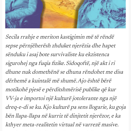
Secila rrahje e meriton kastigimin më të rëndë
sepse përnjëherësh zhduket njerëzia dhe hapet
sënduku i asaj bote survivaliste ku ekzistenca
sigurohej nga fuqia fizike. Sidoqoftë, një akt i ri
dhune nuk domethënë se dhuna rëndohet me disa
dërhemë a kuintalë më shumë. Ajo është bërë
motikohë pjesë e përditshmërisë publike që kur
VV-ja e importoi një kulturë jotolerante nga një
dreq-e-di se ku. Kjo kulturë pa sens llogarie, ku goja
bën llapa-llapa në kurriz të dinjtetit njerëzor, e ka
kthyer meta-realitetin virtual në varrezë masive.