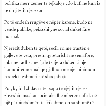
politika merr zemër të tejkalojë çdo kufi në kurriz
të dinjitetit njerëzor.
Po të endesh rrugëve e nëpër kafene, kudo në
vende publike, peizazhi ynë social duket fare
normal.
Njerëzit duken të qetë, secili rri me trastën e
gajleve të veta, presin qytetarisht në semaforë,
mbajnë radhë, me fjalë të tjera duken si një
komunitet normal që gjallnon me një minimum
respektueshmërie të shoqishojtë.
Por, ky idil zhdavaritet sapo të njejtit njerëz
zhveshin maskat societale dhe mbeten cullak në
një përbindshmëri të frikshme, oh sa shumë të