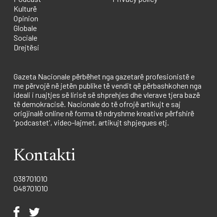
Kulturë
Opinion
Globale
Sociale
Drejtësi
Gazeta Nacionale përbëhet nga gazetarë profesionistë e
me përvojë në jetën publike të vendit që përbashkohen nga
ideali i ruajtjes së lirisë së shprehjes dhe vlerave tjera bazë
të demokracisë. Nacionale do të ofrojë artikujt e saj
origjinalë online në forma të ndryshme kreative përfshirë
'podcastet', video-lajmet, artikujt shpjegues etj.
Kontakti
038701010
048701010