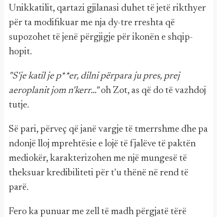
Unikkatilit, qartazi gjilanasi duhet të jetë rikthyer
për ta modifikuar me nja dy-tre rreshta që
supozohet të jenë përgjigje për ikonën e shqip-
hopit.
"S'je katil je p**er, dilni përpara ju pres, prej
aeroplanit jom n'kerr..."
oh Zot, as që do të vazhdoj
tutje.
Së pari, përveç që janë vargje të tmerrshme dhe pa
ndonjë lloj mprehtësie e lojë të fjalëve të paktën
mediokër, karakterizohen me një mungesë të
theksuar kredibiliteti për t'u thënë në rend të
parë.
Fero ka punuar me zell të madh përgjatë tërë