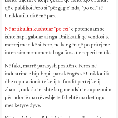
Është thjesht
e keqe
çkado që është kjo e fundit
që e publikoi Fero si "përgjigje" ndaj "po eci" të
Unikkatilit ditë më parë.
Në artikullin kushtuar "po eci"
e potencuam se
ishte hap i gabuar ai nga Unikkatili që vendosi të
merrej me dikë si Fero, në këngën që po pritej me
interesim monumental nga fansat e reperit mitik.
Në fakt, marrë parasysh pozitën e Feros në
industrinë e hip-hopit para këngës së Unikkatilit
dhe reputacionit të këtij të fundit përtej këtij
zhanri, nuk do të ishte larg mendsh të supozonim
për ndonjë marrëveshje të fshehtë marketingu
mes këtyre dyve.