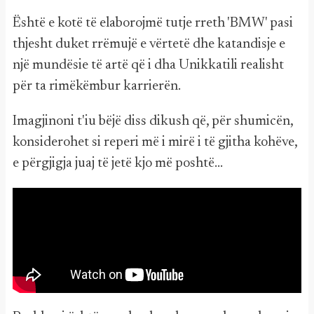
Është e kotë të elaborojmë tutje rreth 'BMW' pasi
thjesht duket rrëmujë e vërtetë dhe katandisje e
një mundësie të artë që i dha Unikkatili realisht
për ta rimëkëmbur karrierën.
Imagjinoni t'iu bëjë diss dikush që, për shumicën,
konsiderohet si reperi më i mirë i të gjitha kohëve,
e përgjigja juaj të jetë kjo më poshtë...