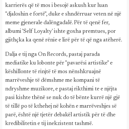
karrierës që të mos i besojë askush kur luan
"djaloshin e fortë", duke e shndërruar veten në një
meme gjenerale dalëngadalë. Për të qenë fer,
albumi 'Self Loyalty' ishte goxha premtues, por
gjithçka ka qenë rënie e lirë për të që nga atëherë.
Dalja e tij nga On Records, pastaj parada
mediatike ku lobonte për "pavarësi artistike" e
këshillonte të rinjtë të mos nënshkruajnë
marrëveshje të dëmshme me kompani të
ndryshme muzikore, e pastaj rikthimi te e njëjta
pasi kishte thënë se nuk do të bënte kurrë një gjë
të tillë po të kthehej në kohën e marrëveshjes së
parë, është një tjetër debakël artistik për të dhe
kredibilitetin e tij inekzistent tashmë.