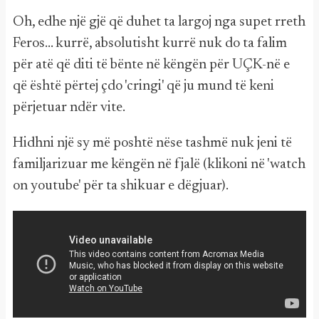
Oh, edhe një gjë që duhet ta largoj nga supet rreth
Feros... kurrë, absolutisht kurrë nuk do ta falim
për atë që diti të bënte në këngën për UÇK-në e
që është përtej çdo 'cringi' që ju mund të keni
përjetuar ndër vite.
Hidhni një sy më poshtë nëse tashmë nuk jeni të
familjarizuar me këngën në fjalë (klikoni në 'watch
on youtube' për ta shikuar e dëgjuar).