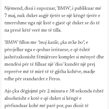
Njëmend, dissi i supozuar, 'BMW', i publikuar më
7 maj, nuk duket asgjë tjetër se një këngë tjetër e
tmerrshme nga një listë e gjatë që duket se do të
na presë këtë verë me të tilla.
'BMW' fillon me
"moj katile, çka m'ke bo"
, e
përcjellur nga e qeshur irrituese, e që është
jashtëzakonisht fëmijërore komplet si mënyrë dhe
mendësi për të filluar një 'diss' kundër një prej
reperëve më të mirë të të gjitha kohëve, madje
edhe për standardet e Feros.
Ajo çka dëgjojmë për 2 minuta e 38 sekonda është
absolutisht e kotë e që duket si këngë e
përfunduar kohë më parë por, pas dissit të