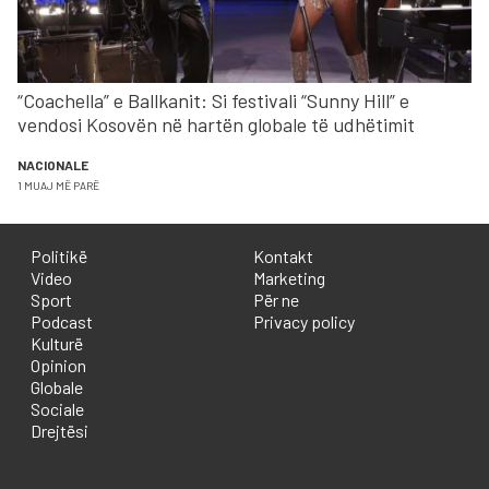
“Coachella” e Ballkanit: Si festivali “Sunny Hill” e
vendosi Kosovën në hartën globale të udhëtimit
NACIONALE
1 MUAJ MË PARË
Politikë
Kontakt
Video
Marketing
Sport
Për ne
Podcast
Privacy policy
Kulturë
Opinion
Globale
Sociale
Drejtësi