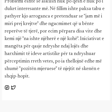
Problemi është se askush nuk po qesh e nuk po i
duket interesante më. Në fillim ishte paksa tabu e
pathyer kjo arroganca e pretenduar se "jam më i
miri prej krejtve" dhe ngacmimet që u bënte
reperëve të tjerë, por ecim përpara disa vite dhe
kemi një "na ishte njëherë e një kohë". Iniciativat e
mangëta për qasje ndryshe ndaj lojës dhe
harxhimit të ideve artistike për ta ndryshuar
përceptimin rreth vetes, po ia thellojnë edhe më
shumë "pozitën mjeruese" të njejtit në skenën e
shqip-hopit.