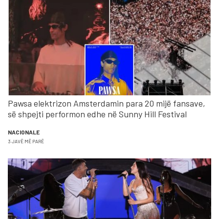
Pawsa elektrizon Amsterdamin para 20 mijë fansave,
së shpejti performon edhe në Sunny Hill Festival
NACIONALE
3 JAVË MË PARË