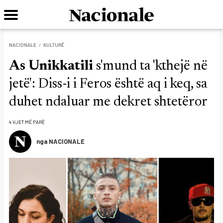
NACIONALE
KULTURË
As Unikkatili
s'mund ta 'kthejë në
jetë': Diss-i i Feros është aq i keq, sa
duhet ndaluar me dekret shtetëror
4 VJET MË PARË
nga NACIONALE