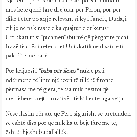
Një teori tjetër solide është se "po eci" mund të
mos ketë qenë fare drejtuar për Feron, por për
dikë tjetër po aq jo relevant si ky i fundit, Duda, i
cili jo në pak raste e ka quajtur e etiketuar
Unikkatilin si "picamen" (burrë që përgatitë pica),
frazë të cilës i referohet Unikkatili në dissin e tij
pak ditë më parë.
Por krijuesi i
"baba për ikona"
nuk e pati
ndërmend të linte një teori të tillë të fitonte
përmasa më të gjera, teksa nuk hezitoi që
menjëherë krejt narrativën të kthente nga vetja.
Nëse flasim për atë që Fero sigurisht se pretendon
se është diss por që nuk ka të bëjë fare me të,
është thjesht budallallëk.