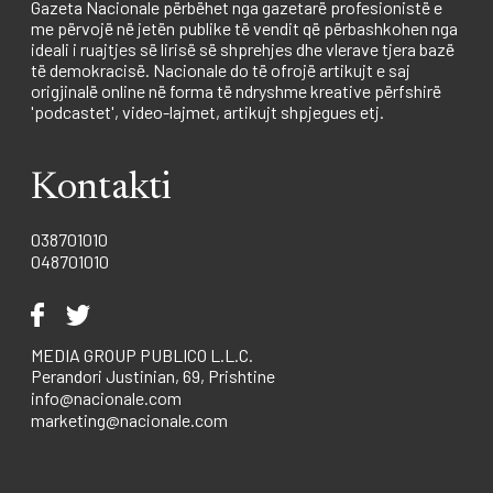
Gazeta Nacionale përbëhet nga gazetarë profesionistë e
me përvojë në jetën publike të vendit që përbashkohen nga
ideali i ruajtjes së lirisë së shprehjes dhe vlerave tjera bazë
të demokracisë. Nacionale do të ofrojë artikujt e saj
origjinalë online në forma të ndryshme kreative përfshirë
'podcastet', video-lajmet, artikujt shpjegues etj.
Kontakti
038701010
048701010
MEDIA GROUP PUBLICO L.L.C.
Perandori Justinian, 69, Prishtine
info@nacionale.com
marketing@nacionale.com