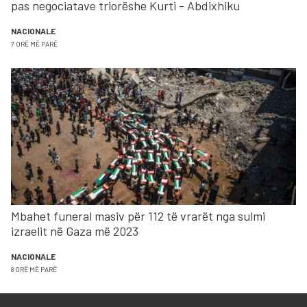
pas negociatave triorëshe Kurti - Abdixhiku
NACIONALE
7 ORË MË PARË
Mbahet funeral masiv për 112 të vrarët nga sulmi
izraelit në Gaza më 2023
NACIONALE
8 ORË MË PARË