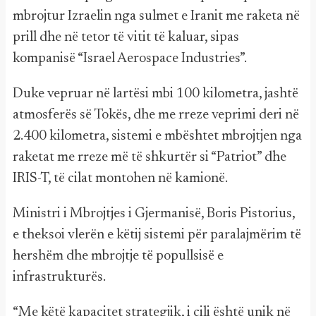
mbrojtur Izraelin nga sulmet e Iranit me raketa në
prill dhe në tetor të vitit të kaluar, sipas
kompanisë “Israel Aerospace Industries”.
Duke vepruar në lartësi mbi 100 kilometra, jashtë
atmosferës së Tokës, dhe me rreze veprimi deri në
2.400 kilometra, sistemi e mbështet mbrojtjen nga
raketat me rreze më të shkurtër si “Patriot” dhe
IRIS-T, të cilat montohen në kamionë.
Ministri i Mbrojtjes i Gjermanisë, Boris Pistorius,
e theksoi vlerën e këtij sistemi për paralajmërim të
hershëm dhe mbrojtje të popullsisë e
infrastrukturës.
“Me këtë kapacitet strategjik, i cili është unik në