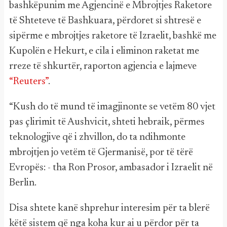
bashkëpunim me Agjencinë e Mbrojtjes Raketore
të Shteteve të Bashkuara, përdoret si shtresë e
sipërme e mbrojtjes raketore të Izraelit, bashkë me
Kupolën e Hekurt, e cila i eliminon raketat me
rreze të shkurtër, raporton agjencia e lajmeve
“Reuters”
.
“Kush do të mund të imagjinonte se vetëm 80 vjet
pas çlirimit të Aushvicit, shteti hebraik, përmes
teknologjive që i zhvillon, do ta ndihmonte
mbrojtjen jo vetëm të Gjermanisë, por të tërë
Evropës: - tha Ron Prosor, ambasador i Izraelit në
Berlin.
Disa shtete kanë shprehur interesim për ta blerë
këtë sistem që nga koha kur ai u përdor për ta