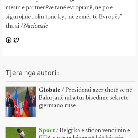
mesin e partnerëve tanë evropianë, ne po e
sigurojmë rolin tonë kyç në zemër të Evropës” –
tha ai./
Nacionale
Tjera nga autori:
Globale /
Presidenti azer thotë se në
Baku janë mbajtur bisedime sekrete
gjermano-ruse
Sport /
Belgjika e sfidon vendimin e