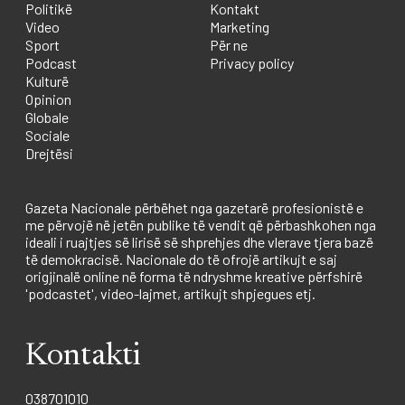
Politikë
Kontakt
Video
Marketing
Sport
Për ne
Podcast
Privacy policy
Kulturë
Opinion
Globale
Sociale
Drejtësi
Gazeta Nacionale përbëhet nga gazetarë profesionistë e
me përvojë në jetën publike të vendit që përbashkohen nga
ideali i ruajtjes së lirisë së shprehjes dhe vlerave tjera bazë
të demokracisë. Nacionale do të ofrojë artikujt e saj
origjinalë online në forma të ndryshme kreative përfshirë
'podcastet', video-lajmet, artikujt shpjegues etj.
Kontakti
038701010