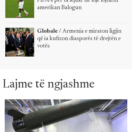
FIFA-s për ta lejuar në lojë lojtarin
amerikan Balogun
Globale /
Armenia e miraton ligjin
që ia kufizon diasporës të drejtën e
votës
Lajme të ngjashme