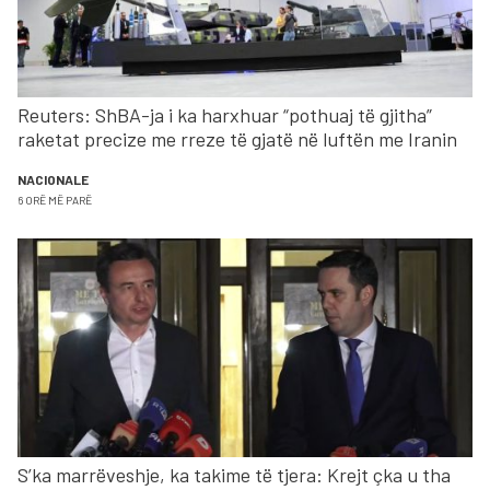
Reuters: ShBA-ja i ka harxhuar “pothuaj të gjitha”
raketat precize me rreze të gjatë në luftën me Iranin
NACIONALE
6 ORË MË PARË
S’ka marrëveshje, ka takime të tjera: Krejt çka u tha