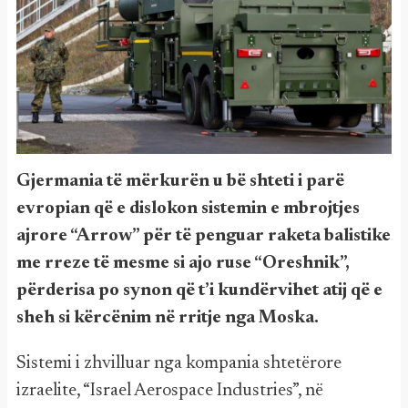
Gjermania të mërkurën u bë shteti i parë
evropian që e dislokon sistemin e mbrojtjes
ajrore “Arrow” për të penguar raketa balistike
me rreze të mesme si ajo ruse “Oreshnik”,
përderisa po synon që t’i kundërvihet atij që e
sheh si kërcënim në rritje nga Moska.
Sistemi i zhvilluar nga kompania shtetërore
izraelite, “Israel Aerospace Industries”, në