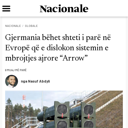
NACIONALE
GLOBALE
Gjermania bëhet shteti i parë në
Evropë që e dislokon sistemin e
mbrojtjes ajrore “Arrow”
8 MUAJ MË PARË
nga Nasuf Abdyli