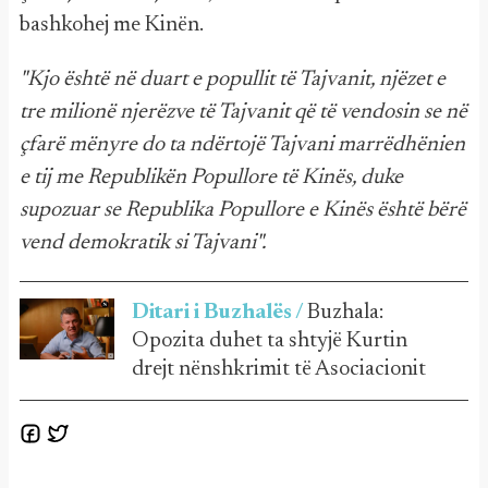
bashkohej me Kinën.
"Kjo është në duart e popullit të Tajvanit, njëzet e
tre milionë njerëzve të Tajvanit që të vendosin se në
çfarë mënyre do ta ndërtojë Tajvani marrëdhënien
e tij me Republikën Popullore të Kinës, duke
supozuar se Republika Popullore e Kinës është bërë
vend demokratik si Tajvani".
Ditari i Buzhalës /
Buzhala:
Opozita duhet ta shtyjë Kurtin
drejt nënshkrimit të Asociacionit