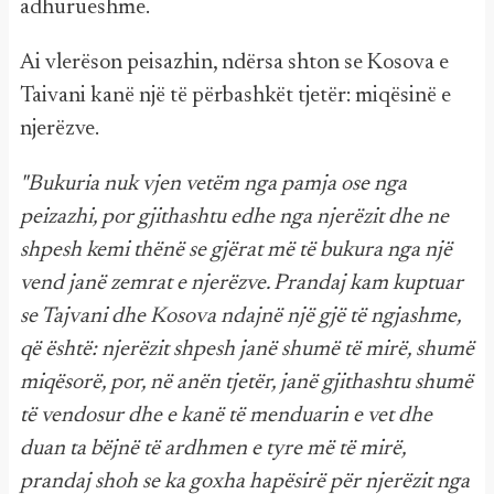
adhurueshme.
Ai vlerëson peisazhin, ndërsa shton se Kosova e
Taivani kanë një të përbashkët tjetër: miqësinë e
njerëzve.
"Bukuria nuk vjen vetëm nga pamja ose nga
peizazhi, por gjithashtu edhe nga njerëzit dhe ne
shpesh kemi thënë se gjërat më të bukura nga një
vend janë zemrat e njerëzve. Prandaj kam kuptuar
se Tajvani dhe Kosova ndajnë një gjë të ngjashme,
që është: njerëzit shpesh janë shumë të mirë, shumë
miqësorë, por, në anën tjetër, janë gjithashtu shumë
të vendosur dhe e kanë të menduarin e vet dhe
duan ta bëjnë të ardhmen e tyre më të mirë,
prandaj shoh se ka goxha hapësirë për njerëzit nga