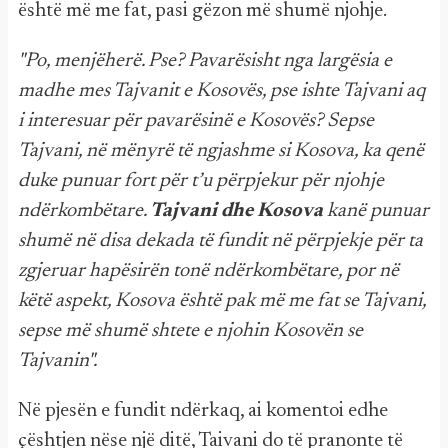
është më me fat, pasi gëzon më shumë njohje.
"Po, menjëherë. Pse? Pavarësisht nga largësia e
madhe mes Tajvanit e Kosovës, pse ishte Tajvani aq
i interesuar për pavarësinë e Kosovës? Sepse
Tajvani, në mënyrë të ngjashme si Kosova, ka qenë
duke punuar fort për t’u përpjekur për njohje
ndërkombëtare.
Tajvani dhe Kosova
kanë punuar
shumë në disa dekada të fundit në përpjekje për ta
zgjeruar hapësirën tonë ndërkombëtare, por në
këtë aspekt, Kosova është pak më me fat se Tajvani,
sepse më shumë shtete e njohin Kosovën se
Tajvanin".
Në pjesën e fundit ndërkaq, ai komentoi edhe
çështjen nëse një ditë, Taivani do të pranonte të