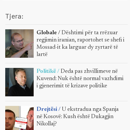
Tjera:
Globale /
Dështimi për ta rrëzuar
regjimin iranian, raportohet se shefi i
Mossad-it ka larguar dy zyrtarë të
lartë
Politikë /
Deda pas zhvillimeve në
Kuvend: Nuk është normal vazhdimi
i gjenerimit të krizave politike
Drejtësi /
U ekstradua nga Spanja
në Kosovë: Kush është Dukagjin
Nikollaj?