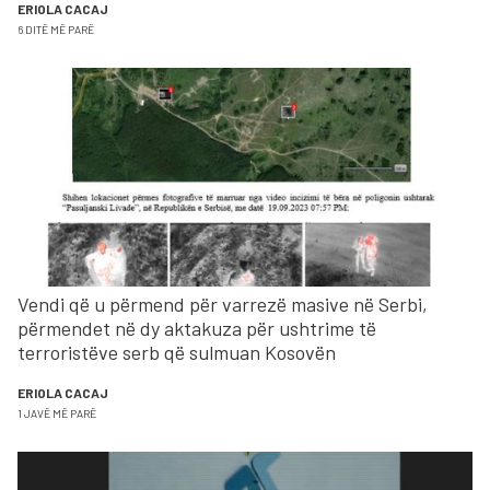
ERIOLA CACAJ
6 DITË MË PARË
Vendi që u përmend për varrezë masive në Serbi,
përmendet në dy aktakuza për ushtrime të
terroristëve serb që sulmuan Kosovën
ERIOLA CACAJ
1 JAVË MË PARË