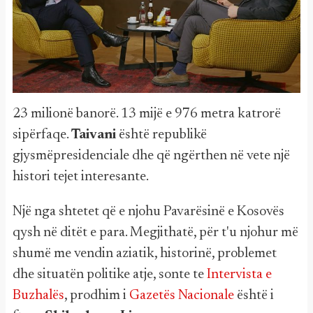
23 milionë banorë. 13 mijë e 976 metra katrorë
sipërfaqe.
Taivani
është republikë
gjysmëpresidenciale dhe që ngërthen në vete një
histori tejet interesante.
Një nga shtetet që e njohu Pavarësinë e Kosovës
qysh në ditët e para. Megjithatë, për t'u njohur më
shumë me vendin aziatik, historinë, problemet
dhe situatën politike atje, sonte te
Intervista e
Buzhalës
, prodhim i
Gazetës Nacionale
është i