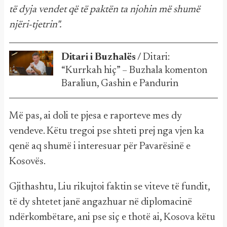
të dyja vendet që të paktën ta njohin më shumë
njëri-tjetrin".
Ditari i Buzhalës /
Ditari:
“Kurrkah hiç” – Buzhala komenton
Baraliun, Gashin e Pandurin
Më pas, ai doli te pjesa e raporteve mes dy
vendeve. Këtu tregoi pse shteti prej nga vjen ka
qenë aq shumë i interesuar për Pavarësinë e
Kosovës.
Gjithashtu, Liu rikujtoi faktin se viteve të fundit,
të dy shtetet janë angazhuar në diplomacinë
ndërkombëtare, ani pse siç e thotë ai, Kosova këtu