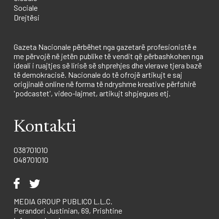
Sociale
Drejtësi
Gazeta Nacionale përbëhet nga gazetarë profesionistë e
me përvojë në jetën publike të vendit që përbashkohen nga
ideali i ruajtjes së lirisë së shprehjes dhe vlerave tjera bazë
të demokracisë. Nacionale do të ofrojë artikujt e saj
origjinalë online në forma të ndryshme kreative përfshirë
'podcastet', video-lajmet, artikujt shpjegues etj.
Kontakti
038701010
048701010
MEDIA GROUP PUBLICO L.L.C.
Perandori Justinian, 69, Prishtine