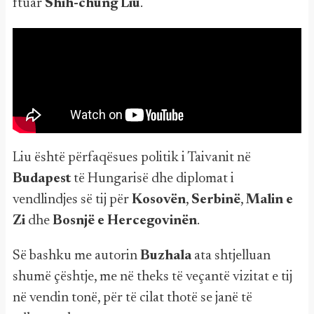
ftuar
Shih-chung Liu
.
Liu është përfaqësues politik i Taivanit në
Budapest
të Hungarisë dhe diplomat i
vendlindjes së tij për
Kosovën
,
Serbinë
,
Malin e
Zi
dhe
Bosnjë e Hercegovinën
.
Së bashku me autorin
Buzhala
ata shtjelluan
shumë çështje, me në theks të veçantë vizitat e tij
në vendin tonë, për të cilat thotë se janë të