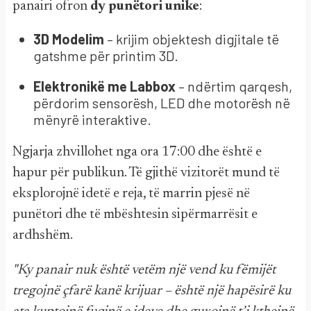
panairi ofron
dy punëtori unike
:
3D Modelim
– krijim objektesh digjitale të
gatshme për printim 3D.
Elektronikë me Labbox
– ndërtim qarqesh,
përdorim sensorësh, LED dhe motorësh në
mënyrë interaktive.
Ngjarja zhvillohet nga ora 17:00 dhe është e
hapur për publikun. Të gjithë vizitorët mund të
eksplorojnë idetë e reja, të marrin pjesë në
punëtori dhe të mbështesin sipërmarrësit e
ardhshëm.
"Ky panair nuk është vetëm një vend ku fëmijët
tregojnë çfarë kanë krijuar – është një hapësirë ku