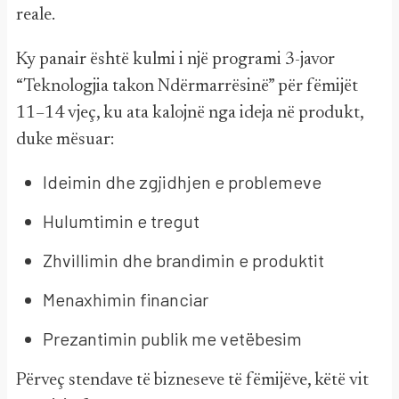
reale.
Ky panair është kulmi i një programi 3-javor
“Teknologjia takon Ndërmarrësinë” për fëmijët
11–14 vjeç, ku ata kalojnë nga ideja në produkt,
duke mësuar:
Ideimin dhe zgjidhjen e problemeve
Hulumtimin e tregut
Zhvillimin dhe brandimin e produktit
Menaxhimin financiar
Prezantimin publik me vetëbesim
Përveç stendave të bizneseve të fëmijëve, këtë vit