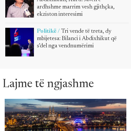
ardhshme marrim vesh gjithçka,
ekziston interesimi
Politikë /
Tri vende të treta, dy
mbijetesa: Bilanci i Abdixhikut që
s’del nga vendnumërimi
Lajme të ngjashme