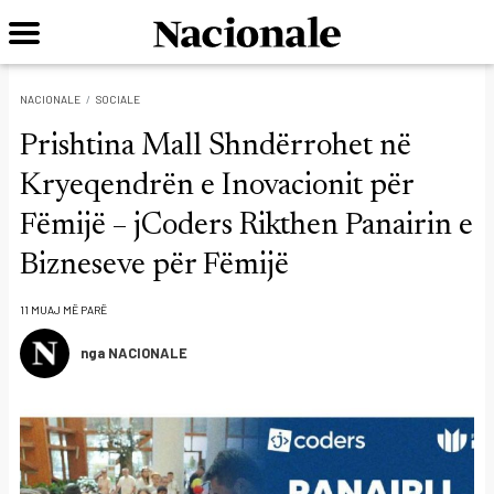
NACIONALE
SOCIALE
Prishtina Mall Shndërrohet në
Kryeqendrën e Inovacionit për
Fëmijë – jCoders Rikthen Panairin e
Bizneseve për Fëmijë
11 MUAJ MË PARË
nga NACIONALE