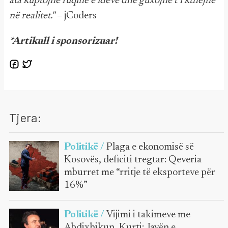
ata kuptojnë fuqinë e ideve dhe guxojnë t’i kthejnë
në realitet."
– jCoders
*Artikull i sponsorizuar!
Tjera:
Politikë /
Plaga e ekonomisë së
Kosovës, deficiti tregtar: Qeveria
mburret me “rritje të eksporteve për
16%”
Politikë /
Vijimi i takimeve me
Abdixhikun, Kurti: Javën e