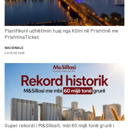
Planifikoni udhëtimin tuaj nga Kölni në Prishtinë me
PrishtinaTicket
NACIONALE
2 DITË MË PARË
Super rekordi i M&Sillosit, mbi 60 mijë tonë grurë i