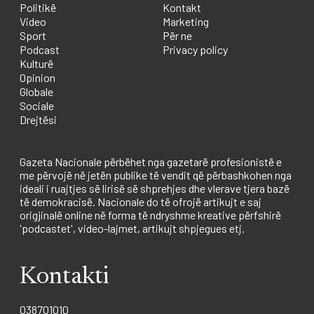
Politikë
Kontakt
Video
Marketing
Sport
Për ne
Podcast
Privacy policy
Kulturë
Opinion
Globale
Sociale
Drejtësi
Gazeta Nacionale përbëhet nga gazetarë profesionistë e
me përvojë në jetën publike të vendit që përbashkohen nga
ideali i ruajtjes së lirisë së shprehjes dhe vlerave tjera bazë
të demokracisë. Nacionale do të ofrojë artikujt e saj
origjinalë online në forma të ndryshme kreative përfshirë
'podcastet', video-lajmet, artikujt shpjegues etj.
Kontakti
038701010