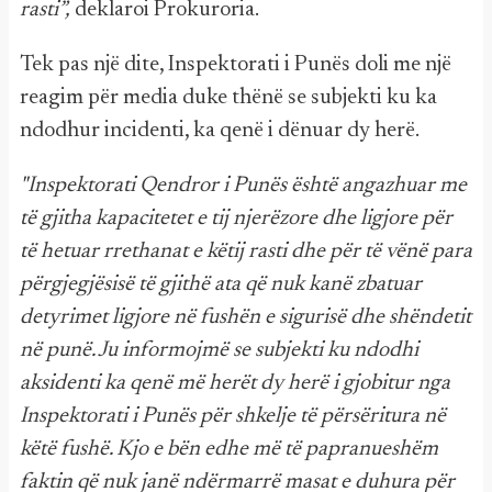
rasti”,
deklaroi Prokuroria.
Tek pas një dite, Inspektorati i Punës doli me një
reagim për media duke thënë se subjekti ku ka
ndodhur incidenti, ka qenë i dënuar dy herë.
"Inspektorati Qendror i Punës është angazhuar me
të gjitha kapacitetet e tij njerëzore dhe ligjore për
të hetuar rrethanat e këtij rasti dhe për të vënë para
përgjegjësisë të gjithë ata që nuk kanë zbatuar
detyrimet ligjore në fushën e sigurisë dhe shëndetit
në punë. Ju informojmë se subjekti ku ndodhi
aksidenti ka qenë më herët dy herë i gjobitur nga
Inspektorati i Punës për shkelje të përsëritura në
këtë fushë. Kjo e bën edhe më të papranueshëm
faktin që nuk janë ndërmarrë masat e duhura për