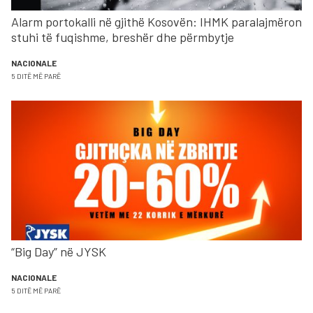
Alarm portokalli në gjithë Kosovën: IHMK paralajmëron
stuhi të fuqishme, breshër dhe përmbytje
NACIONALE
5 DITË MË PARË
“Big Day” në JYSK
NACIONALE
5 DITË MË PARË