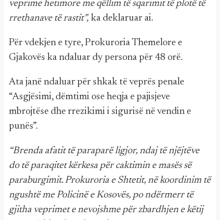
veprime hetimore me qëllim të sqarimit të plotë të
rrethanave të rastit”,
ka deklaruar ai.
Për vdekjen e tyre, Prokuroria Themelore e
Gjakovës ka ndaluar dy persona për 48 orë.
Ata janë ndaluar për shkak të veprës penale
“Asgjësimi, dëmtimi ose heqja e pajisjeve
mbrojtëse dhe rrezikimi i sigurisë në vendin e
punës”.
“Brenda afatit të paraparë ligjor, ndaj të njëjtëve
do të paraqitet kërkesa për caktimin e masës së
paraburgimit. Prokuroria e Shtetit, në koordinim të
ngushtë me Policinë e Kosovës, po ndërmerr të
gjitha veprimet e nevojshme për zbardhjen e këtij