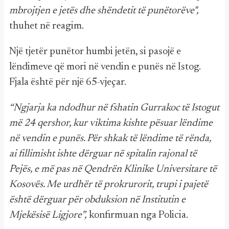
mbrojtjen e jetës dhe shëndetit të punëtorëve",
thuhet në reagim.
Një tjetër punëtor humbi jetën, si pasojë e
lëndimeve që mori në vendin e punës në Istog.
Fjala është për një 65-vjeçar.
“Ngjarja ka ndodhur në fshatin Gurrakoc të Istogut
më 24 qershor, kur viktima kishte pësuar lëndime
në vendin e punës. Për shkak të lëndime të rënda,
ai fillimisht ishte dërguar në spitalin rajonal të
Pejës, e më pas në Qendrën Klinike Universitare të
Kosovës. Me urdhër të prokrurorit, trupi i pajetë
është dërguar për obduksion në Institutin e
Mjekësisë Ligjore”,
konfirmuan nga Policia.