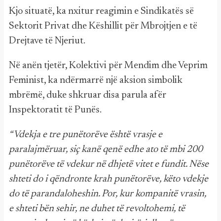
Kjo situatë, ka nxitur reagimin e Sindikatës së
Sektorit Privat dhe Këshillit për Mbrojtjen e të
Drejtave të Njeriut.
Në anën tjetër, Kolektivi për Mendim dhe Veprim
Feminist, ka ndërmarrë një aksion simbolik
mbrëmë, duke shkruar disa parula afër
Inspektoratit të Punës.
“Vdekja e tre punëtorëve është vrasje e
paralajmëruar, siç kanë qenë edhe ato të mbi 200
punëtorëve të vdekur në dhjetë vitet e fundit. Nëse
shteti do i qëndronte krah punëtorëve, këto vdekje
do të parandaloheshin. Por, kur kompanitë vrasin,
e shteti bën sehir, ne duhet të revoltohemi, të