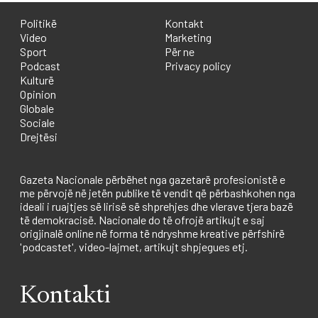
Politikë
Kontakt
Video
Marketing
Sport
Për ne
Podcast
Privacy policy
Kulturë
Opinion
Globale
Sociale
Drejtësi
Gazeta Nacionale përbëhet nga gazetarë profesionistë e
me përvojë në jetën publike të vendit që përbashkohen nga
ideali i ruajtjes së lirisë së shprehjes dhe vlerave tjera bazë
të demokracisë. Nacionale do të ofrojë artikujt e saj
origjinalë online në forma të ndryshme kreative përfshirë
'podcastet', video-lajmet, artikujt shpjegues etj.
Kontakti