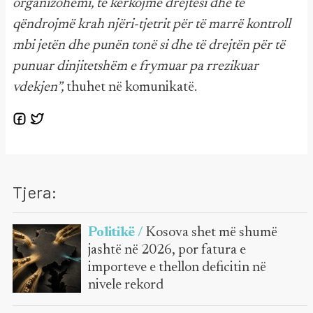
organizohemi, të kërkojmë drejtësi dhe të
qëndrojmë krah njëri-tjetrit për të marrë kontroll
mbi jetën dhe punën tonë si dhe të drejtën për të
punuar dinjitetshëm e frymuar pa rrezikuar
vdekjen”,
thuhet në komunikatë.
Tjera:
Politikë /
Kosova shet më shumë
jashtë në 2026, por fatura e
importeve e thellon deficitin në
nivele rekord