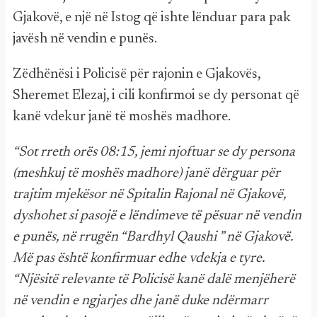
Gjakovë, e një në Istog që ishte lënduar para pak
javësh në vendin e punës.
Zëdhënësi i Policisë për rajonin e Gjakovës,
Sheremet Elezaj, i cili konfirmoi se dy personat që
kanë vdekur janë të moshës madhore.
“Sot rreth orës 08:15, jemi njoftuar se dy persona
(meshkuj të moshës madhore) janë dërguar për
trajtim mjekësor në Spitalin Rajonal në Gjakovë,
dyshohet si pasojë e lëndimeve të pësuar në vendin
e punës, në rrugën “Bardhyl Qaushi ” në Gjakovë.
Më pas është konfirmuar edhe vdekja e tyre.
“Njësitë relevante të Policisë kanë dalë menjëherë
në vendin e ngjarjes dhe janë duke ndërmarr