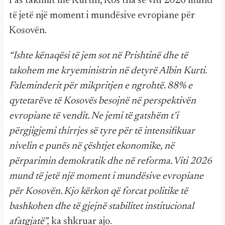
Pas takimit me Kurtin, Kos tha se viti 2026 mund
të jetë një moment i mundësive evropiane për
Kosovën.
“Ishte kënaqësi të jem sot në Prishtinë dhe të
takohem me kryeministrin në detyrë Albin Kurti.
Faleminderit për mikpritjen e ngrohtë. 88% e
qytetarëve të Kosovës besojnë në perspektivën
evropiane të vendit. Ne jemi të gatshëm t’i
përgjigjemi thirrjes së tyre për të intensifikuar
nivelin e punës në çështjet ekonomike, në
përparimin demokratik dhe në reforma. Viti 2026
mund të jetë një moment i mundësive evropiane
për Kosovën. Kjo kërkon që forcat politike të
bashkohen dhe të gjejnë stabilitet institucional
afatgjatë”,
ka shkruar ajo.