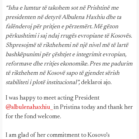
“Isha e lumtur të takohem sot në Prishtinë me
presidenten në detyrë Albulena Haxhiu dhe ta
falënderoj për pritjen e përzemërt. Më gëzon
përkushtimi i saj ndaj rrugës evropiane të Kosovës.
Shpresojmë të rikthehemi në një nivel më të lartë
bashkëpunimi për çështjet e integrimit evropian,
reformave dhe rritjes ekonomike. Pres me padurim
të rikthehem në Kosovë sapo të gjendet sërish
stabiliteti i plotë institucional”,
deklaroi ajo.
I was happy to meet acting President
@albulenahaxhiu_
in Pristina today and thank her
for the fond welcome.
I am glad of her commitment to Kosovo’s