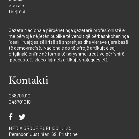
Sociale
Drejtësi
Gazeta Nacionale përbëhet nga gazetarë profesionistë e
me përvojë në jetën publike të vendit që përbashkohen nga
ideali i ruajtjes së lirisë së shprehjes dhe vlerave tjera bazë
të demokracisë. Nacionale do të ofrojë artikujt e saj
origjinalë online në forma të ndryshme kreative përfshirë
'podcastet', video-lajmet, artikujt shpjegues etj.
Kontakti
038701010
048701010
MEDIA GROUP PUBLICO L.L.C.
Perandori Justinian, 69, Prishtine