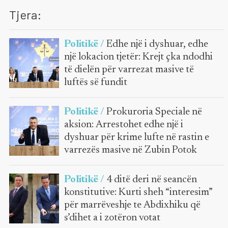
Tjera:
Politikë /
Edhe një i dyshuar, edhe
një lokacion tjetër: Krejt çka ndodhi
të dielën për varrezat masive të
luftës së fundit
Politikë /
Prokuroria Speciale në
aksion: Arrestohet edhe një i
dyshuar për krime lufte në rastin e
varrezës masive në Zubin Potok
Politikë /
4 ditë deri në seancën
konstitutive: Kurti sheh “interesim”
për marrëveshje te Abdixhiku që
s’dihet a i zotëron votat