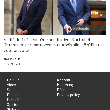
4 ditë deri në seancën konstitutive: Kurti sheh
“interesim” për marrëveshje te Abdixhiku që s’dihet a i
zotëron votat
NACIONALE
9 ORË MË PARË
Politikë
Kontakt
Video
Marketing
Sport
Për ne
Podcast
Privacy policy
Kulturë
Opinion
Globale