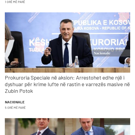
1 ORË MË PARË
Prokuroria Speciale në aksion: Arrestohet edhe një i
dyshuar për krime lufte në rastin e varrezës masive në
Zubin Potok
NACIONALE
5 ORË MË PARË