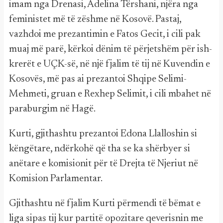
imam nga Drenasi, Adelina Tërshani, njëra nga
feministet më të zëshme në Kosovë. Pastaj,
vazhdoi me prezantimin e Fatos Gecit, i cili pak
muaj më parë, kërkoi dënim të përjetshëm për ish-
krerët e UÇK-së, në një fjalim të tij në Kuvendin e
Kosovës, më pas ai prezantoi Shqipe Selimi-
Mehmeti, gruan e Rexhep Selimit, i cili mbahet në
paraburgim në Hagë.
Kurti, gjithashtu prezantoi Edona Llalloshin si
këngëtare, ndërkohë që tha se ka shërbyer si
anëtare e komisionit për të Drejta të Njeriut në
Komision Parlamentar.
Gjithashtu në fjalim Kurti përmendi të bëmat e
liga sipas tij kur partitë opozitare qeverisnin me