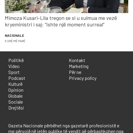
Mimoza Kusari-Lila tregon se si u sulmua me vezë
kryeministri i saj: “Ishte një moment surreal”
NACIONALE
5 ORË MË PARË
Politikë
Kontakt
Video
Marketing
Sport
Për ne
Podcast
Privacy policy
Kulturë
Opinion
Globale
Sociale
Drejtësi
Gazeta Nacionale përbëhet nga gazetarë profesionistë e
me përvojë në jetën publike të vendit që përbashkohen nga