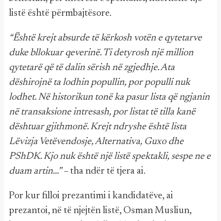
listë është përmbajtësore.
“Është krejt absurde të kërkosh votën e qytetarve
duke bllokuar qeverinë. Ti detyrosh një million
qytetarë që të dalin sërish në zgjedhje. Ata
dëshirojnë ta lodhin popullin, por populli nuk
lodhet. Në historikun tonë ka pasur lista që ngjanin
në transaksione intresash, por listat të tilla kanë
dështuar gjithmonë. Krejt ndryshe është lista
Lëvizja Vetëvendosje, Alternativa, Guxo dhe
PShDK. Kjo nuk është një listë spektakli, sespe ne e
duam artin…” –
tha ndër të tjera ai.
Por kur filloi prezantimi i kandidatëve, ai
prezantoi, në të njejtën listë, Osman Musliun,