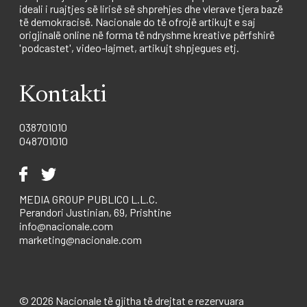
ideali i ruajtjes së lirisë së shprehjes dhe vlerave tjera bazë
të demokracisë. Nacionale do të ofrojë artikujt e saj
origjinalë online në forma të ndryshme kreative përfshirë
'podcastet', video-lajmet, artikujt shpjegues etj.
Kontakti
038701010
048701010
MEDIA GROUP PUBLICO L.L.C.
Perandori Justinian, 69, Prishtine
info@nacionale.com
marketing@nacionale.com
© 2026 Nacionale të gjitha të drejtat e rezervuara