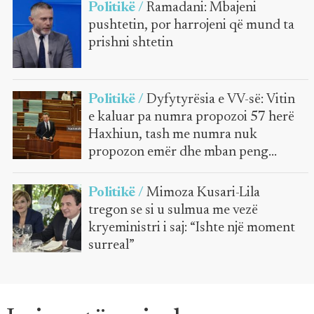
Politikë /
Ramadani: Mbajeni
pushtetin, por harrojeni që mund ta
prishni shtetin
Politikë /
Dyfytyrësia e VV-së: Vitin
e kaluar pa numra propozoi 57 herë
Haxhiun, tash me numra nuk
propozon emër dhe mban peng
Kuvendin
Politikë /
Mimoza Kusari-Lila
tregon se si u sulmua me vezë
kryeministri i saj: “Ishte një moment
surreal”