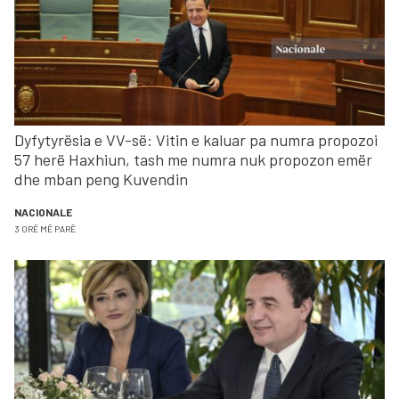
Dyfytyrësia e VV-së: Vitin e kaluar pa numra propozoi
57 herë Haxhiun, tash me numra nuk propozon emër
dhe mban peng Kuvendin
NACIONALE
3 ORË MË PARË