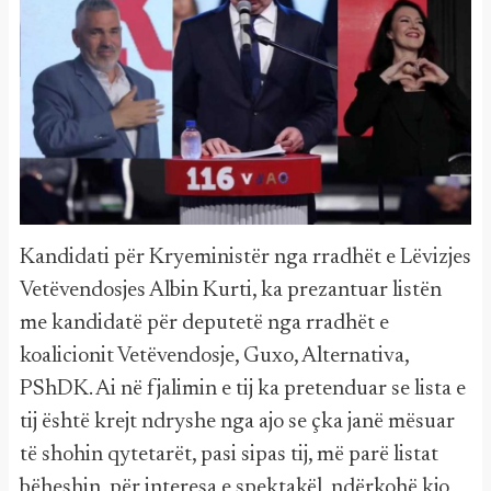
Kandidati për Kryeministër nga rradhët e Lëvizjes
Vetëvendosjes Albin Kurti, ka prezantuar listën
me kandidatë për deputetë nga rradhët e
koalicionit Vetëvendosje, Guxo, Alternativa,
PShDK. Ai në fjalimin e tij ka pretenduar se lista e
tij është krejt ndryshe nga ajo se çka janë mësuar
të shohin qytetarët, pasi sipas tij, më parë listat
bëheshin, për interesa e spektakël, ndërkohë kjo