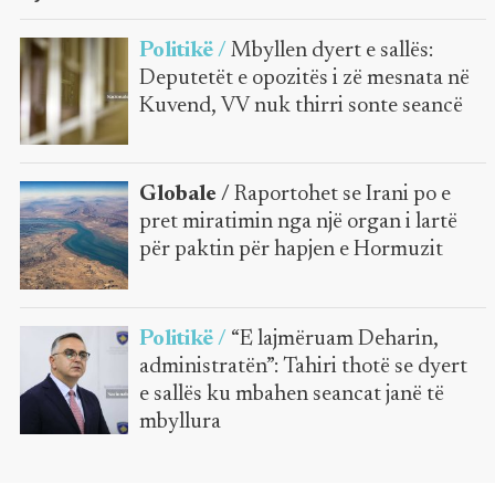
Politikë /
Mbyllen dyert e sallës:
Deputetët e opozitës i zë mesnata në
Kuvend, VV nuk thirri sonte seancë
Globale /
Raportohet se Irani po e
pret miratimin nga një organ i lartë
për paktin për hapjen e Hormuzit
Politikë /
“E lajmëruam Deharin,
administratën”: Tahiri thotë se dyert
e sallës ku mbahen seancat janë të
mbyllura