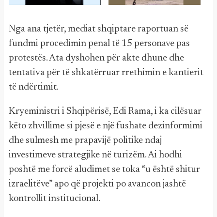
Nga ana tjetër, mediat shqiptare raportuan së
fundmi procedimin penal të 15 personave pas
protestës. Ata dyshohen për akte dhune dhe
tentativa për të shkatërruar rrethimin e kantierit
të ndërtimit.
Kryeministri i Shqipërisë, Edi Rama, i ka cilësuar
këto zhvillime si pjesë e një fushate dezinformimi
dhe sulmesh me prapavijë politike ndaj
investimeve strategjike në turizëm. Ai hodhi
poshtë me forcë aludimet se toka “u është shitur
izraelitëve” apo që projekti po avancon jashtë
kontrollit institucional.