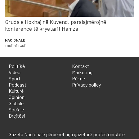
Gruda e Hoxhaj në Kuvend, paralajmërojnë
konferencë të kryetarit Hamza
NACIONALE
1 ORË MË PARË
Politikë
Kontakt
Video
Marketing
Sport
Për ne
Podcast
Privacy policy
Kulturë
Opinion
Globale
Sociale
Drejtësi
Gazeta Nacionale përbëhet nga gazetarë profesionistë e