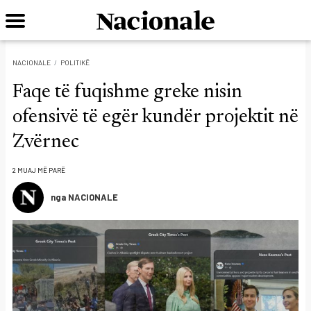
NACIONALE
POLITIKË
Faqe të fuqishme greke nisin
ofensivë të egër kundër projektit në
Zvërnec
2 MUAJ MË PARË
nga NACIONALE