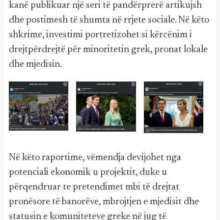
kanë publikuar një seri të pandërprerë artikujsh
dhe postimesh të shumta në rrjete sociale. Në këto
shkrime, investimi portretizohet si kërcënim i
drejtpërdrejtë për minoritetin grek, pronat lokale
dhe mjedisin.
Në këto raportime, vëmendja devijohet nga
potenciali ekonomik u projektit, duke u
përqendruar te pretendimet mbi të drejtat
pronësore të banorëve, mbrojtjen e mjedisit dhe
statusin e komuniteteve greke në jug të