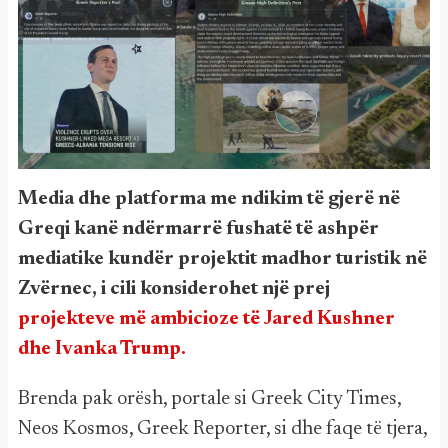
Media dhe platforma me ndikim të gjerë në
Greqi kanë ndërmarrë fushatë të ashpër
mediatike kundër projektit madhor turistik në
Zvërnec, i cili konsiderohet një prej
projekteve më ambicioze të Jared Kushner
dhe Ivanka Trump.
Brenda pak orësh, portale si Greek City Times,
Neos Kosmos, Greek Reporter, si dhe faqe të tjera,