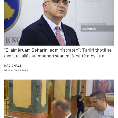
“E lajmëruam Deharin, administratën”: Tahiri thotë se
dyert e sallës ku mbahen seancat janë të mbyllura
NACIONALE
57 MINUTA MË PARË