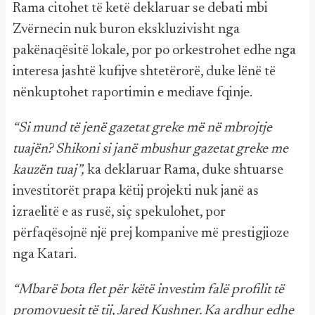
Rama citohet të ketë deklaruar se debati mbi
Zvërnecin nuk buron ekskluzivisht nga
pakënaqësitë lokale, por po orkestrohet edhe nga
interesa jashtë kufijve shtetërorë, duke lënë të
nënkuptohet raportimin e mediave fqinje.
“Si mund të jenë gazetat greke më në mbrojtje
tuajën? Shikoni si janë mbushur gazetat greke me
kauzën tuaj”,
ka deklaruar Rama, duke shtuarse
investitorët prapa këtij projekti nuk janë as
izraelitë e as rusë, siç spekulohet, por
përfaqësojnë një prej kompanive më prestigjioze
nga Katari.
“Mbarë bota flet për këtë investim falë profilit të
promovuesit të tij, Jared Kushner. Ka ardhur edhe