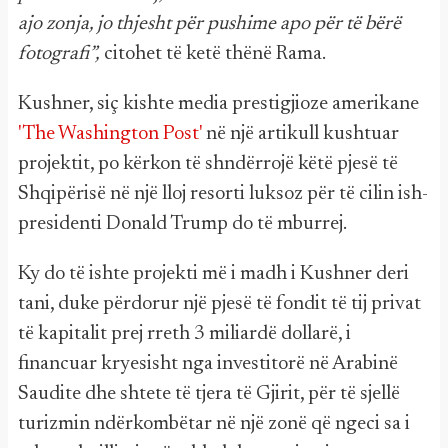
ajo zonja, jo thjesht për pushime apo për të bërë
fotografi”,
citohet të ketë thënë Rama.
Kushner, siç kishte media prestigjioze amerikane
'The Washington Post'
në një artikull kushtuar
projektit, po kërkon të shndërrojë këtë pjesë të
Shqipërisë në një lloj resorti luksoz për të cilin ish-
presidenti Donald Trump do të mburrej.
Ky do të ishte projekti më i madh i Kushner deri
tani, duke përdorur një pjesë të fondit të tij privat
të kapitalit prej rreth 3 miliardë dollarë, i
financuar kryesisht nga investitorë në Arabinë
Saudite dhe shtete të tjera të Gjirit, për të sjellë
turizmin ndërkombëtar në një zonë që ngeci sa i