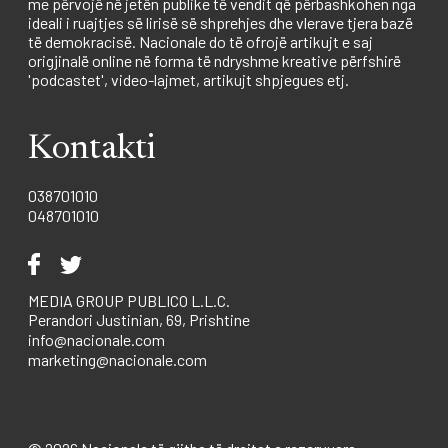
me përvojë në jetën publike të vendit që përbashkohen nga
ideali i ruajtjes së lirisë së shprehjes dhe vlerave tjera bazë
të demokracisë. Nacionale do të ofrojë artikujt e saj
origjinalë online në forma të ndryshme kreative përfshirë
'podcastet', video-lajmet, artikujt shpjegues etj.
Kontakti
038701010
048701010
MEDIA GROUP PUBLICO L.L.C.
Perandori Justinian, 69, Prishtine
info@nacionale.com
marketing@nacionale.com