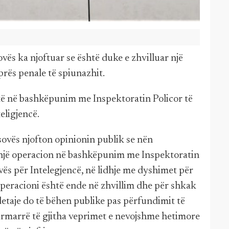
vës ka njoftuar se është duke e zhvilluar një
rës penale të spiunazhit.
të në bashkëpunim me Inspektoratin Policor të
eligjencë.
ovës njofton opinionin publik se nën
r një operacion në bashkëpunim me Inspektoratin
ës për Intelegjencë, në lidhje me dyshimet për
Operacioni është ende në zhvillim dhe për shkak
etaje do të bëhen publike pas përfundimit të
dërmarrë të gjitha veprimet e nevojshme hetimore