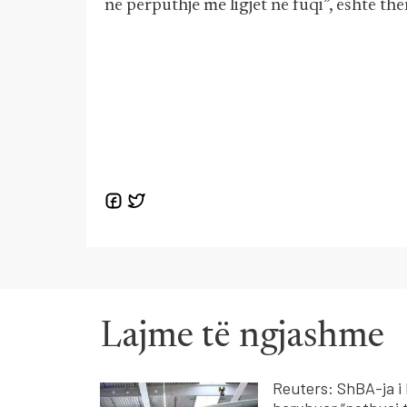
në përputhje me ligjet në fuqi”, është thë
Lajme të ngjashme
Reuters: ShBA-ja i