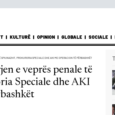
ST
KULTURË
OPINION
GLOBALE
SOCIALE
T
Ë SPIUNAZHIT, PROKURORIA SPECIALE DHE AKI ME OPERACION TË PËRBASHKËT
en e veprës penale të
oria Speciale dhe AKI
rbashkët