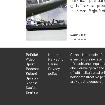
harxhuar “pothuaj 
gjitha” raketat prec
me rreze të gjatë n
luftën me Iranin
NACIONALE
7 ORË MË PARË
Politikë
Kontakt
Gazeta Nacionale përb
e me përvojë në jetën 
Video
Marketing
përbashkohen nga ideali
Sport
Për ne
dhe vlerave tjera bazë
Podcast
Privacy
ofrojë artikujt e saj or
Kulturë
policy
ndryshme kreative përf
Opinion
artikujt shpjegues etj.
Globale
Sociale
Drejtësi