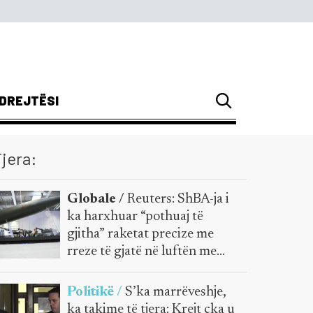
DREJTËSI
jera:
Globale /
Reuters: ShBA-ja i
ka harxhuar “pothuaj të
gjitha” raketat precize me
rreze të gjatë në luftën me
Iranin
Politikë /
S’ka marrëveshje,
ka takime të tjera: Krejt çka u