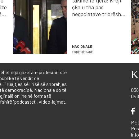
të
takime të tjera: Krejt
ize
çka u tha pas
ë
negociatave triorëshe
Kurti - Abdixhiku
NACIONALE
8 ORË MË PARË
ëhet nga gazetarë profesionistë
K
publike të vendit që
 i ruajtjes së lirisë së shprehjes
 të demokracisë. Nacionale do të
038
igjinalë online në forma të
048
shirë 'podcastet', video-lajmet,
MED
Per
inf