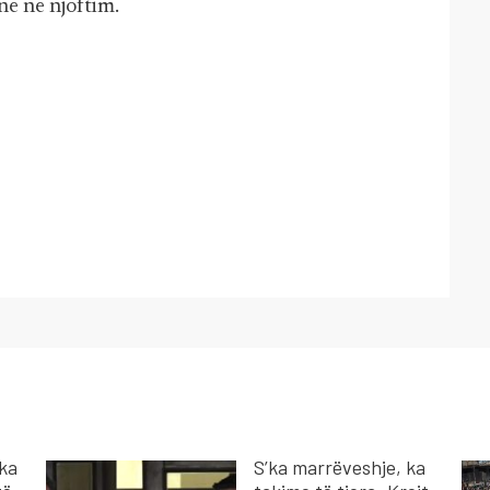
në në njoftim.
 ka
S’ka marrëveshje, ka