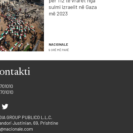
për 112 të vrarët nga
sulmi izraelit në Gaza
më 2023
NACIONALE
9 ORË MË PARË
ontakti
701010
701010
IA GROUP PUBLICO L.L.C.
andori Justinian, 69, Prishtine
o@nacionale.com