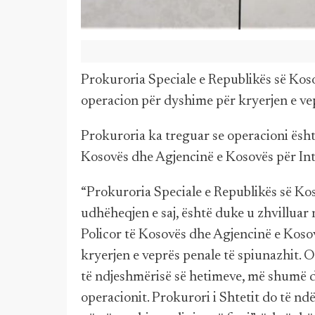
Prokuroria Speciale e Republikës së Koso
operacion për dyshime për kryerjen e vep
Prokuroria ka treguar se operacioni ësh
Kosovës dhe Agjencinë e Kosovës për Int
“Prokuroria Speciale e Republikës së Kos
udhëheqjen e saj, është duke u zhvillua
Policor të Kosovës dhe Agjencinë e Kosov
kryerjen e veprës penale të spiunazhit. 
të ndjeshmërisë së hetimeve, më shumë d
operacionit. Prokurori i Shtetit do të n