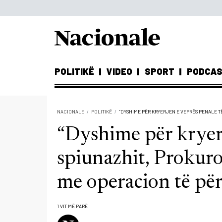
POLITIKË
VIDEO
SPORT
PODCA
NACIONALE
POLITIKË
“DYSHIME PËR KRYERJEN E VEPRËS PENALE T
“Dyshime për kryerj
spiunazhit, Prokur
me operacion të pë
1 VIT MË PARË