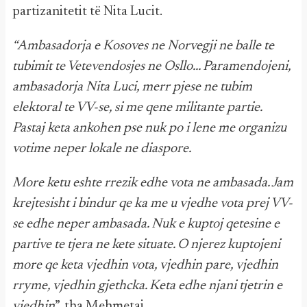
partizanitetit të Nita Lucit.
“Ambasadorja e Kosoves ne Norvegji ne balle te
tubimit te Vetevendosjes ne Osllo… Paramendojeni,
ambasadorja Nita Luci, merr pjese ne tubim
elektoral te VV-se, si me qene militante partie.
Pastaj keta ankohen pse nuk po i lene me organizu
votime neper lokale ne diaspore.
More ketu eshte rrezik edhe vota ne ambasada. Jam
krejtesisht i bindur qe ka me u vjedhe vota prej VV-
se edhe neper ambasada. Nuk e kuptoj qetesine e
partive te tjera ne kete situate. O njerez kuptojeni
more qe keta vjedhin vota, vjedhin pare, vjedhin
rryme, vjedhin gjethcka. Keta edhe njani tjetrin e
vjedhin
”, tha Mehmetaj.