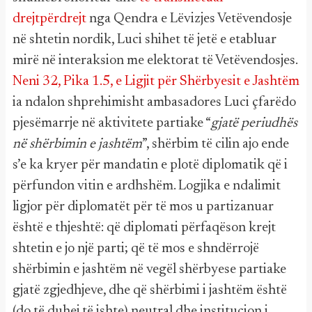
drejtpërdrejt
nga Qendra e Lëvizjes Vetëvendosje
në shtetin nordik, Luci shihet të jetë e etabluar
mirë në interaksion me elektorat të Vetëvendosjes.
Neni 32, Pika 1.5, e Ligjit për Shërbyesit e Jashtëm
ia ndalon shprehimisht ambasadores Luci çfarëdo
pjesëmarrje në aktivitete partiake “
gjatë periudhës
në shërbimin e jashtëm
”, shërbim të cilin ajo ende
s’e ka kryer për mandatin e plotë diplomatik që i
përfundon vitin e ardhshëm. Logjika e ndalimit
ligjor për diplomatët për të mos u partizanuar
është e thjeshtë: që diplomati përfaqëson krejt
shtetin e jo një parti; që të mos e shndërrojë
shërbimin e jashtëm në vegël shërbyese partiake
gjatë zgjedhjeve, dhe që shërbimi i jashtëm është
(do të duhej të ishte) neutral dhe institucion i