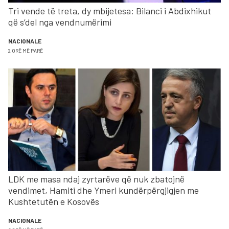
Tri vende të treta, dy mbijetesa: Bilanci i Abdixhikut
që s’del nga vendnumërimi
NACIONALE
2 ORË MË PARË
LDK me masa ndaj zyrtarëve që nuk zbatojnë
vendimet, Hamiti dhe Ymeri kundërpërgjigjen me
Kushtetutën e Kosovës
NACIONALE