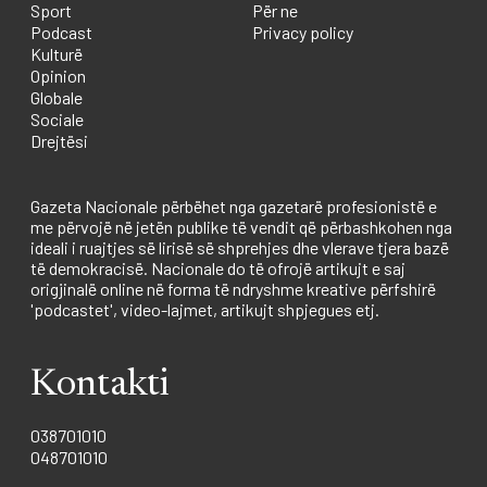
Sport
Për ne
Podcast
Privacy policy
Kulturë
Opinion
Globale
Sociale
Drejtësi
Gazeta Nacionale përbëhet nga gazetarë profesionistë e
me përvojë në jetën publike të vendit që përbashkohen nga
ideali i ruajtjes së lirisë së shprehjes dhe vlerave tjera bazë
të demokracisë. Nacionale do të ofrojë artikujt e saj
origjinalë online në forma të ndryshme kreative përfshirë
'podcastet', video-lajmet, artikujt shpjegues etj.
Kontakti
038701010
048701010