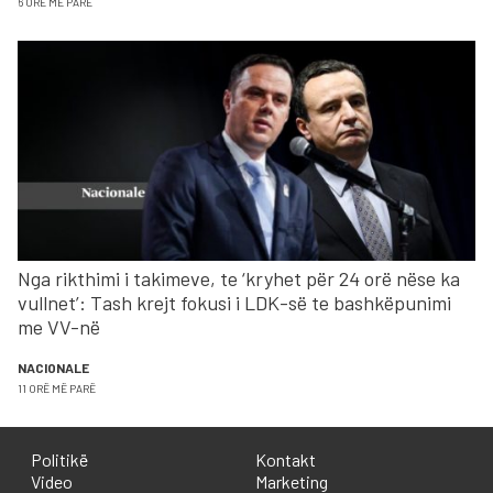
6 ORË MË PARË
Nga rikthimi i takimeve, te ‘kryhet për 24 orë nëse ka
vullnet’: Tash krejt fokusi i LDK-së te bashkëpunimi
me VV-në
NACIONALE
11 ORË MË PARË
Politikë
Kontakt
Video
Marketing