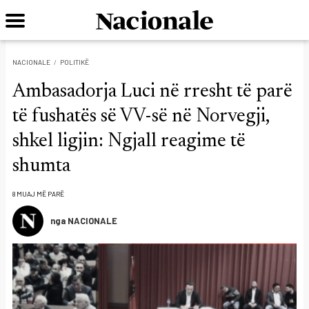
NACIONALE
POLITIKË
Ambasadorja Luci në rresht të parë
të fushatës së VV-së në Norvegji,
shkel ligjin: Ngjall reagime të
shumta
8 MUAJ MË PARË
nga NACIONALE