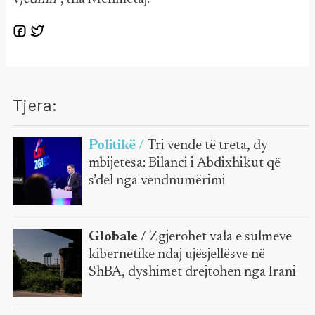
Tjera:
Politikë /
Tri vende të treta, dy
mbijetesa: Bilanci i Abdixhikut që
s’del nga vendnumërimi
Globale /
Zgjerohet vala e sulmeve
kibernetike ndaj ujësjellësve në
ShBA, dyshimet drejtohen nga Irani