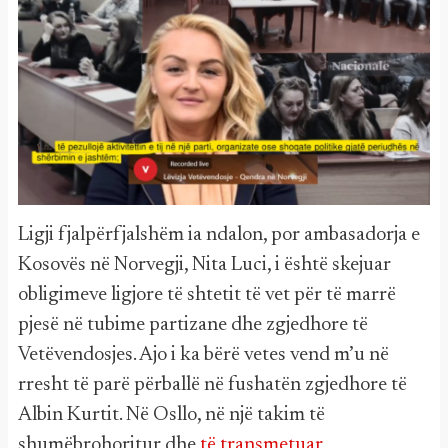
Ligji fjalpërfjalshëm ia ndalon, por ambasadorja e
Kosovës në Norvegji, Nita Luci, i është skejuar
obligimeve ligjore të shtetit të vet për të marrë
pjesë në tubime partizane dhe zgjedhore të
Vetëvendosjes. Ajo i ka bërë vetes vend m’u në
rresht të parë përballë në fushatën zgjedhore të
Albin Kurtit. Në Osllo, në një takim të
shumëbrohoritur dhe
të transmetuar