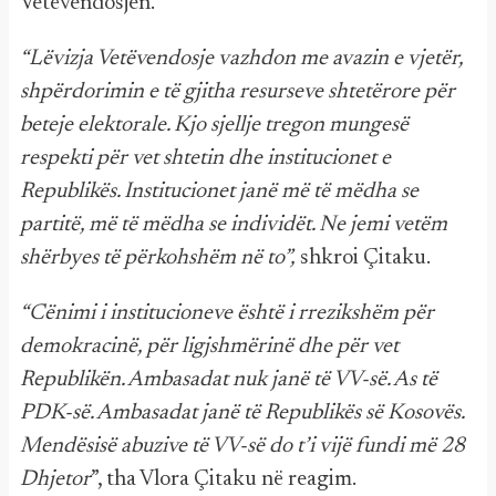
Vetëvendosjen.
“Lëvizja Vetëvendosje vazhdon me avazin e vjetër,
shpërdorimin e të gjitha resurseve shtetërore për
beteje elektorale. Kjo sjellje tregon mungesë
respekti për vet shtetin dhe institucionet e
Republikës. Institucionet janë më të mëdha se
partitë, më të mëdha se individët. Ne jemi vetëm
shërbyes të përkohshëm në to”,
shkroi Çitaku.
“Cënimi i institucioneve është i rrezikshëm për
demokracinë, për ligjshmërinë dhe për vet
Republikën. Ambasadat nuk janë të VV-së. As të
PDK-së. Ambasadat janë të Republikës së Kosovës.
Mendësisë abuzive të VV-së do t’i vijë fundi më 28
Dhjetor
”, tha Vlora Çitaku në reagim.