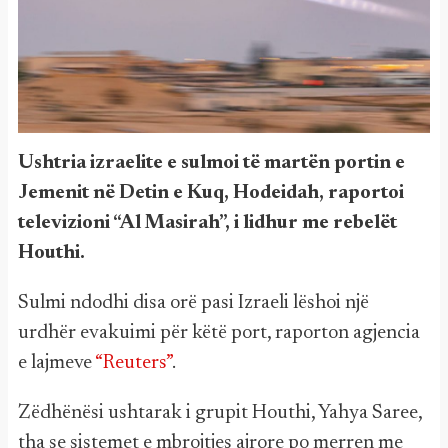
Ushtria izraelite e sulmoi të martën portin e
Jemenit në Detin e Kuq, Hodeidah, raportoi
televizioni “Al Masirah”, i lidhur me rebelët
Houthi.
Sulmi ndodhi disa orë pasi Izraeli lëshoi një
urdhër evakuimi për këtë port, raporton agjencia
e lajmeve
“Reuters”
.
Zëdhënësi ushtarak i grupit Houthi, Yahya Saree,
tha se sistemet e mbrojtjes ajrore po merren me