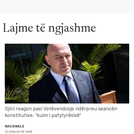
Lajme të ngjashme
Gjini reagon pasi Vetëvendosje ndërpreu seancën
konstitutive, “kulm i pafytyrësisë”
NACIONALE
30 MINUTA MË PARË