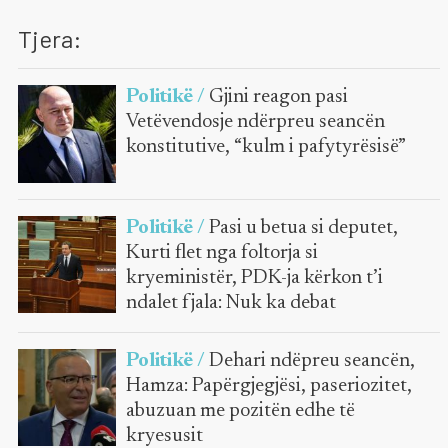
Tjera:
Politikë /
Gjini reagon pasi
Vetëvendosje ndërpreu seancën
konstitutive, “kulm i pafytyrësisë”
Politikë /
Pasi u betua si deputet,
Kurti flet nga foltorja si
kryeministër, PDK-ja kërkon t’i
ndalet fjala: Nuk ka debat
Politikë /
Dehari ndëpreu seancën,
Hamza: Papërgjegjësi, paseriozitet,
abuzuan me pozitën edhe të
kryesusit