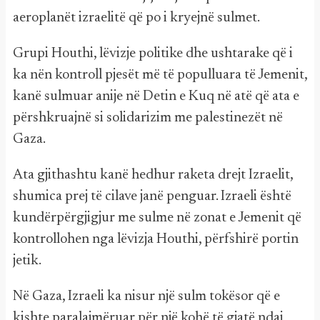
aeroplanët izraelitë që po i kryejnë sulmet.
Grupi Houthi, lëvizje politike dhe ushtarake që i
ka nën kontroll pjesët më të populluara të Jemenit,
kanë sulmuar anije në Detin e Kuq në atë që ata e
përshkruajnë si solidarizim me palestinezët në
Gaza.
Ata gjithashtu kanë hedhur raketa drejt Izraelit,
shumica prej të cilave janë penguar. Izraeli është
kundërpërgjigjur me sulme në zonat e Jemenit që
kontrollohen nga lëvizja Houthi, përfshirë portin
jetik.
Në Gaza, Izraeli ka nisur një sulm tokësor që e
kishte paralajmëruar për një kohë të gjatë ndaj