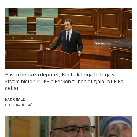
Pasi u betua si deputet, Kurti flet nga foltorja si
kryeministër, PDK-ja kërkon t’i ndalet fjala: Nuk ka
debat
NACIONALE
40 MINUTA MË PARË