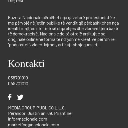
Drejtësi
Gazeta Nacionale përbëhet nga gazetarë profesionistë e
me përvojë në jetën publike të vendit që përbashkohen nga
ideali i ruajtjes së lirisë së shprehjes dhe vlerave tjera bazë
të demokracisë. Nacionale do të ofrojë artikujt e saj
origjinalë online në forma të ndryshme kreative përfshirë
'podcastet', video-lajmet, artikujt shpjegues etj.
Kontakti
038701010
048701010
MEDIA GROUP PUBLICO L.L.C.
Perandori Justinian, 69, Prishtine
info@nacionale.com
marketing@nacionale.com