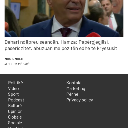
Dehari ndëpreu seancën, Hamza: Papërgjegjësi,
paseriozitet, abuzuan me pozitën edhe të kryesusit
NACIONALE
41 MINUTA MË PARË
Politikë
Kontakt
Video
Marketing
Sport
Për ne
Podcast
Privacy policy
Kulturë
Opinion
Globale
Sociale