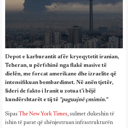
Depot e karburantit afër kryeqytetit iranian,
Teheran, u përfshinë nga flakë masive të
dielën, me forcat amerikane dhe izraelite që
intensifikuan bombardimet. Në anën tjetër,
lideri de fakto i Iranit u zotua t'i bëjë
kundërshtarët e tij të
"paguajnë çmimin."
Sipas
The New York Times
, sulmet dukeshin të
ishin të parat që shënjestruan infrastrukturën