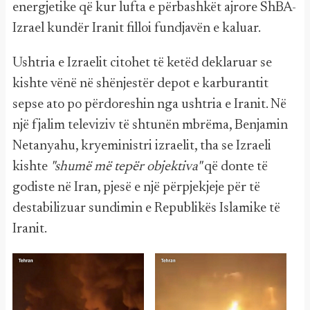
energjetike që kur lufta e përbashkët ajrore ShBA-
Izrael kundër Iranit filloi fundjavën e kaluar.
Ushtria e Izraelit citohet të ketëd deklaruar se
kishte vënë në shënjestër depot e karburantit
sepse ato po përdoreshin nga ushtria e Iranit. Në
një fjalim televiziv të shtunën mbrëma, Benjamin
Netanyahu, kryeministri izraelit, tha se Izraeli
kishte
"shumë më tepër objektiva"
që donte të
godiste në Iran, pjesë e një përpjekjeje për të
destabilizuar sundimin e Republikës Islamike të
Iranit.