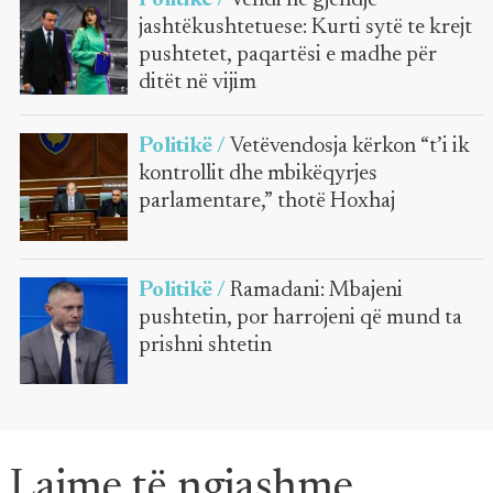
jashtëkushtetuese: Kurti sytë te krejt
pushtetet, paqartësi e madhe për
ditët në vijim
Politikë /
Vetëvendosja kërkon “t’i ik
kontrollit dhe mbikëqyrjes
parlamentare,” thotë Hoxhaj
Politikë /
Ramadani: Mbajeni
pushtetin, por harrojeni që mund ta
prishni shtetin
Lajme të ngjashme