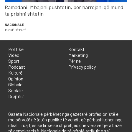
Ramadani: Mbajeni pushtetin, por harrojeni që mund
ta prishni shtetin
NACIONALE
13 ORË MË PARË
Politikë
Kontakt
Video
Marketing
Sport
Për ne
Podcast
Privacy policy
Kulturë
Opinion
Globale
Sociale
Drejtësi
Gazeta Nacionale përbëhet nga gazetarë profesionistë e
me përvojë në jetën publike të vendit që përbashkohen nga
ideali i ruajtjes së lirisë së shprehjes dhe vlerave tjera bazë
të demokracisë. Nacionale do të ofrojë artikujt e saj