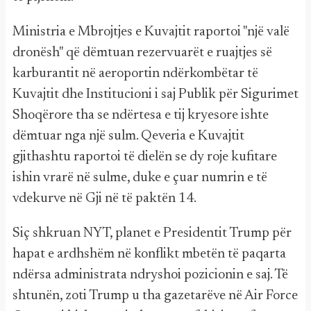
Ministria e Mbrojtjes e Kuvajtit raportoi "një valë
dronësh" që dëmtuan rezervuarët e ruajtjes së
karburantit në aeroportin ndërkombëtar të
Kuvajtit dhe Institucioni i saj Publik për Sigurimet
Shoqërore tha se ndërtesa e tij kryesore ishte
dëmtuar nga një sulm. Qeveria e Kuvajtit
gjithashtu raportoi të dielën se dy roje kufitare
ishin vrarë në sulme, duke e çuar numrin e të
vdekurve në Gji në të paktën 14.
Siç shkruan NYT, planet e Presidentit Trump për
hapat e ardhshëm në konflikt mbetën të paqarta
ndërsa administrata ndryshoi pozicionin e saj. Të
shtunën, zoti Trump u tha gazetarëve në Air Force