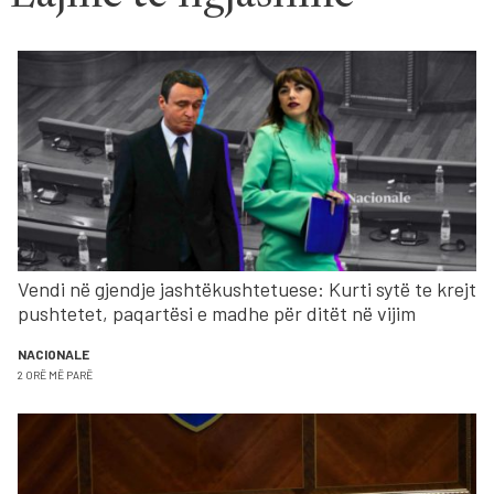
Vendi në gjendje jashtëkushtetuese: Kurti sytë te krejt
pushtetet, paqartësi e madhe për ditët në vijim
NACIONALE
2 ORË MË PARË