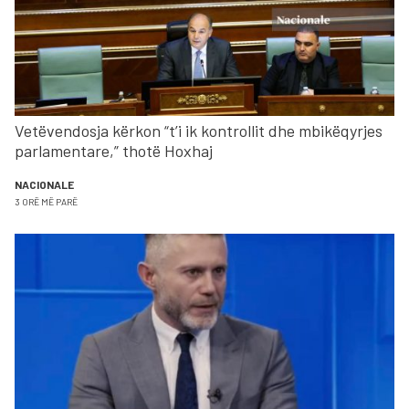
Vetëvendosja kërkon “t’i ik kontrollit dhe mbikëqyrjes
parlamentare,” thotë Hoxhaj
NACIONALE
3 ORË MË PARË