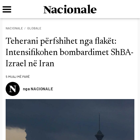
NACIONALE
GLOBALE
Teherani përfshihet nga flakët:
Intensifikohen bombardimet ShBA-
Izrael në Iran
5 MUAJ MË PARË
nga NACIONALE