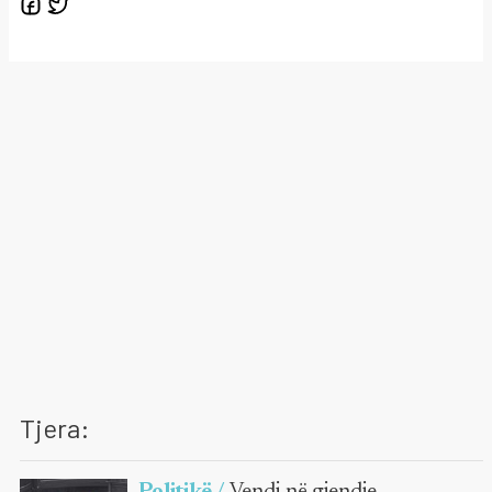
Tjera:
Politikë /
Vendi në gjendje