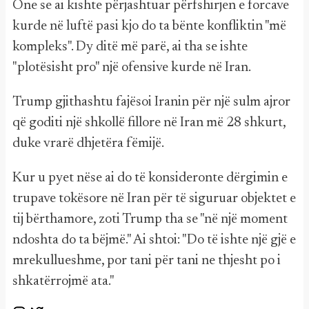
One se ai kishte përjashtuar përfshirjen e forcave
kurde në luftë pasi kjo do ta bënte konfliktin "më
kompleks". Dy ditë më parë, ai tha se ishte
"plotësisht pro" një ofensive kurde në Iran.
Trump gjithashtu fajësoi Iranin për një sulm ajror
që goditi një shkollë fillore në Iran më 28 shkurt,
duke vrarë dhjetëra fëmijë.
Kur u pyet nëse ai do të konsideronte dërgimin e
trupave tokësore në Iran për të siguruar objektet e
tij bërthamore, zoti Trump tha se "në një moment
ndoshta do ta bëjmë." Ai shtoi: "Do të ishte një gjë e
mrekullueshme, por tani për tani ne thjesht po i
shkatërrojmë ata."