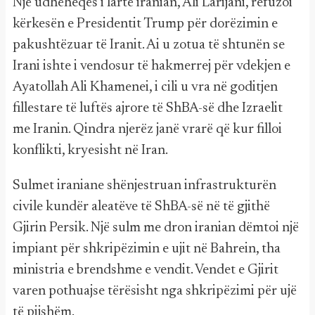
Një udhëheqës i lartë iranian, Ali Larijani, refuzoi
kërkesën e Presidentit Trump për dorëzimin e
pakushtëzuar të Iranit. Ai u zotua të shtunën se
Irani ishte i vendosur të hakmerrej për vdekjen e
Ayatollah Ali Khamenei, i cili u vra në goditjen
fillestare të luftës ajrore të ShBA-së dhe Izraelit
me Iranin. Qindra njerëz janë vrarë që kur filloi
konflikti, kryesisht në Iran.
Sulmet iraniane shënjestruan infrastrukturën
civile kundër aleatëve të ShBA-së në të gjithë
Gjirin Persik. Një sulm me dron iranian dëmtoi një
impiant për shkripëzimin e ujit në Bahrein, tha
ministria e brendshme e vendit. Vendet e Gjirit
varen pothuajse tërësisht nga shkripëzimi për ujë
të pijshëm.