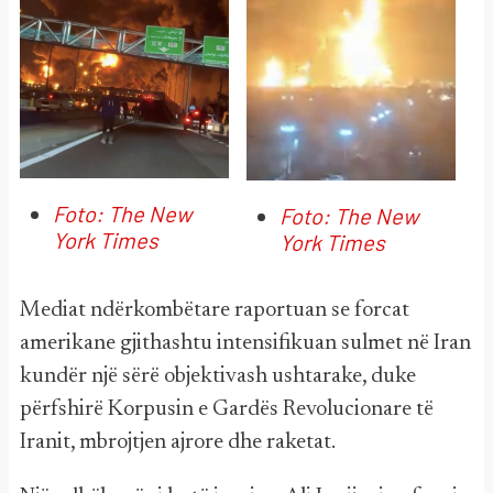
Foto: The New
Foto: The New
York Times
York Times
Mediat ndërkombëtare raportuan se forcat
amerikane gjithashtu intensifikuan sulmet në Iran
kundër një sërë objektivash ushtarake, duke
përfshirë Korpusin e Gardës Revolucionare të
Iranit, mbrojtjen ajrore dhe raketat.