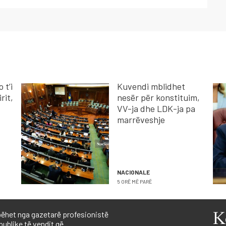
 t’i
Kuvendi mblidhet
rit,
nesër për konstituim,
VV-ja dhe LDK-ja pa
marrëveshje
NACIONALE
5 ORË MË PARË
ëhet nga gazetarë profesionistë
K
publike të vendit që