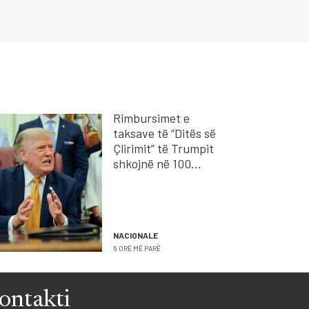
Rimbursimet e
taksave të “Ditës së
Çlirimit” të Trumpit
shkojnë në 100
miliardë dollarë
NACIONALE
5 ORË MË PARË
ontakti