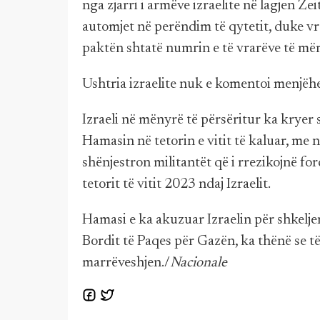
nga zjarri i armëve izraelite në lagjen Ze
automjet në perëndim të qytetit, duke vr
paktën shtatë numrin e të vrarëve të më
Ushtria izraelite nuk e komentoi menjëhe
Izraeli në mënyrë të përsëritur ka kryer
Hamasin në tetorin e vitit të kaluar, me
shënjestron militantët që i rrezikojnë for
tetorit të vitit 2023 ndaj Izraelit.
Hamasi e ka akuzuar Izraelin për shkelj
Bordit të Paqes për Gazën, ka thënë se të
marrëveshjen./
Nacionale