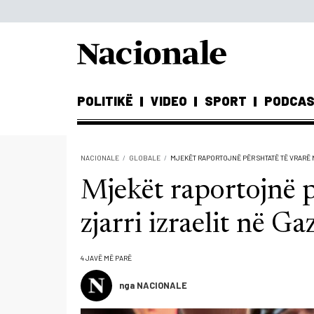
POLITIKË
VIDEO
SPORT
PODCA
NACIONALE
GLOBALE
MJEKËT RAPORTOJNË PËR SHTATË TË VRARË N
Mjekët raportojnë p
zjarri izraelit në Ga
4 JAVË MË PARË
nga NACIONALE