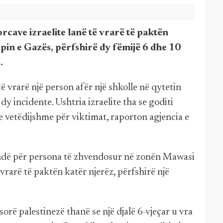
orcave izraelite lanë të vrarë të paktën
pin e Gazës, përfshirë dy fëmijë 6 dhe 10
.
 të vrarë një person afër një shkolle në qytetin
 incidente. Ushtria izraelite tha se goditi
e vetëdijshme për viktimat, raporton agjencia e
ë tendë për persona të zhvendosur në zonën Mawasi
vrarë të paktën katër njerëz, përfshirë një
rë palestinezë thanë se një djalë 6-vjeçar u vra