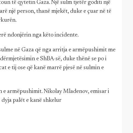
itoun të qytetin Gaza. Një sulm tjetër goditi një
arë një person, thanë mjekët, duke e çuar në të
rkurën.
rë ndonjërin nga këto incidente.
 sulme në Gaza që nga arritja e armëpushimit me
 ndërmjetësimin e ShBA-së, duke thënë se po i
cat e tij ose që kanë marrë pjesë në sulmin e
en e armëpushimit. Nikolay Mladenov, emisar i
 dyja palët e kanë shkelur