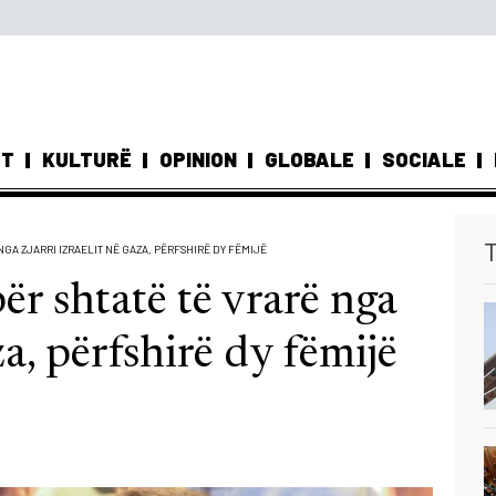
ST
KULTURË
OPINION
GLOBALE
SOCIALE
T
GA ZJARRI IZRAELIT NË GAZA, PËRFSHIRË DY FËMIJË
ër shtatë të vrarë nga
za, përfshirë dy fëmijë