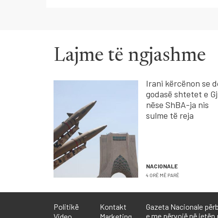
Lajme të ngjashme
Irani kërcënon se do
godasë shtetet e Gji
nëse ShBA-ja nis
sulme të reja
NACIONALE
4 ORË MË PARË
Politikë
Kontakt
Gazeta Nacionale përb
e me përvojë në jetën 
Video
Marketing