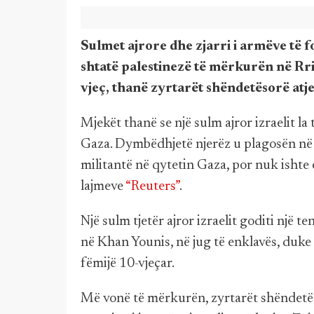
Sulmet ajrore dhe zjarri i armëve të f
shtatë palestinezë të mërkurën në Rri
vjeç, thanë zyrtarët shëndetësorë atje
Mjekët thanë se një sulm ajror izraelit la
Gaza. Dymbëdhjetë njerëz u plagosën në dy
militantë në qytetin Gaza, por nuk ishte 
lajmeve
“Reuters”
.
Një sulm tjetër ajror izraelit goditi nj
në Khan Younis, në jug të enklavës, duke 
fëmijë 10-vjeçar.
Më vonë të mërkurën, zyrtarët shëndetëso