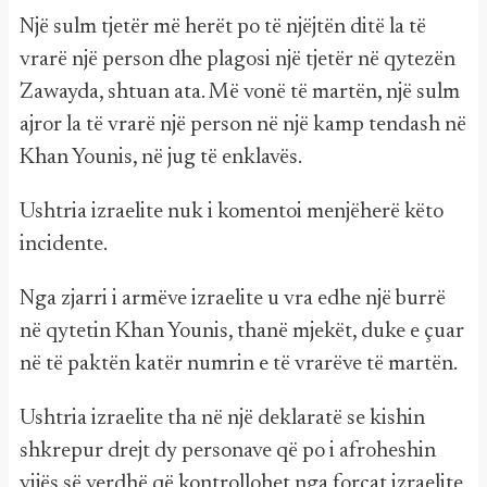
Një sulm tjetër më herët po të njëjtën ditë la të
vrarë një person dhe plagosi një tjetër në qytezën
Zawayda, shtuan ata. Më vonë të martën, një sulm
ajror la të vrarë një person në një kamp tendash në
Khan Younis, në jug të enklavës.
Ushtria izraelite nuk i komentoi menjëherë këto
incidente.
Nga zjarri i armëve izraelite u vra edhe një burrë
në qytetin Khan Younis, thanë mjekët, duke e çuar
në të paktën katër numrin e të vrarëve të martën.
Ushtria izraelite tha në një deklaratë se kishin
shkrepur drejt dy personave që po i afroheshin
vijës së verdhë që kontrollohet nga forcat izraelite,