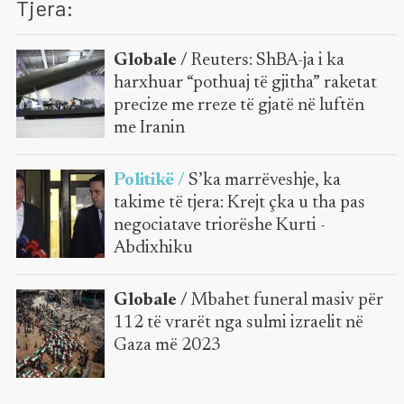
Tjera:
Globale /
Reuters: ShBA-ja i ka
harxhuar “pothuaj të gjitha” raketat
precize me rreze të gjatë në luftën
me Iranin
Politikë /
S’ka marrëveshje, ka
takime të tjera: Krejt çka u tha pas
negociatave triorëshe Kurti -
Abdixhiku
Globale /
Mbahet funeral masiv për
112 të vrarët nga sulmi izraelit në
Gaza më 2023