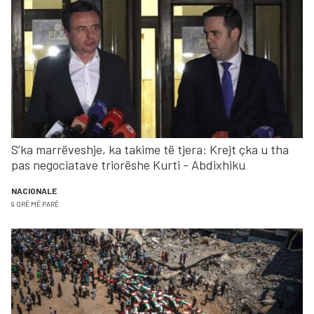
S’ka marrëveshje, ka takime të tjera: Krejt çka u tha
pas negociatave triorëshe Kurti - Abdixhiku
NACIONALE
9 ORË MË PARË