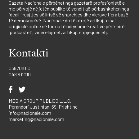
Gazeta Nacionale përbëhet nga gazetarë profesionistë e
me përvojë në jetën publike të vendit që përbashkohen nga
ideali i ruajtjes së lirisë së shprehjes dhe vlerave tjera bazë
të demokracisë. Nacionale do të ofrojë artikujt e saj
origjinalë online në forma të ndryshme kreative përfshirë
'podcastet', video-lajmet, artikujt shpjegues etj.
Kontakti
038701010
048701010
MEDIA GROUP PUBLICO L.L.C.
Perandori Justinian, 69, Prishtine
info@nacionale.com
marketing@nacionale.com