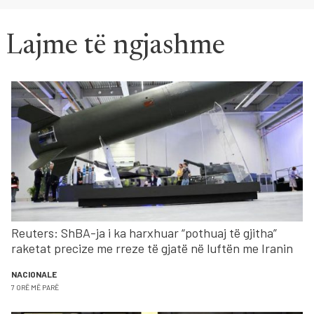
Lajme të ngjashme
Reuters: ShBA-ja i ka harxhuar “pothuaj të gjitha”
raketat precize me rreze të gjatë në luftën me Iranin
NACIONALE
7 ORË MË PARË