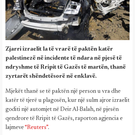
Zjarri izraelit la të vrarë të paktën katër
palestinezë në incidente të ndara në pjesë të
ndryshme të Rripit të Gazës të martën, thanë
zyrtarët shëndetësorë në enklavë.
Mjekët thanë se të paktën një person u vra dhe
katër të tjerë u plagosën, kur një sulm ajror izraelit
goditi një automjet në Deir Al-Balah, në pjesën
qendrore të Rripit të Gazës, raporton agjencia e
lajmeve
“Reuters”
.