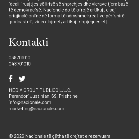
ideali i ruajtjes së lirisë së shprehjes dhe vlerave tjera bazë
të demokracisë. Nacionale do të ofrojë artikujt e saj
origjinalë online në forma të ndryshme kreative përfshirë
'podcastet', video-lajmet, artikujt shpjegues etj.
Kontakti
038701010
048701010
MEDIA GROUP PUBLICO L.L.C.
Perandori Justinian, 69, Prishtine
info@nacionale.com
marketing@nacionale.com
© 2026 Nacionale të gjitha të drejtat e rezervuara