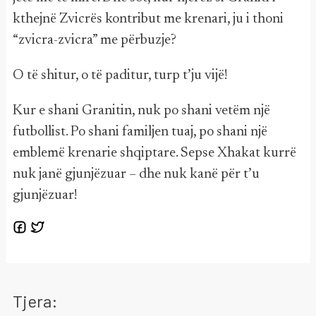
kthejnë Zvicrës kontribut me krenari, ju i thoni
“zvicra-zvicra” me përbuzje?
O të shitur, o të paditur, turp t’ju vijë!
Kur e shani Granitin, nuk po shani vetëm një
futbollist. Po shani familjen tuaj, po shani një
emblemë krenarie shqiptare. Sepse Xhakat kurrë
nuk janë gjunjëzuar – dhe nuk kanë për t’u
gjunjëzuar!
Tjera: