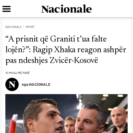
NACIONALE
SPORT
“A prisnit që Graniti t’ua falte
lojën?”: Ragip Xhaka reagon ashpër
pas ndeshjes Zvicër-Kosovë
10 MUAJ MË PARË
nga NACIONALE