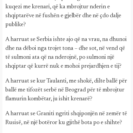
kuqezi me krenari, që ka mbrojtur nderin e
shqiptarëve në fushën e gjelbër dhe në çdo dalje
publike?
A harruat se Serbia ishte ajo që na vrau, na dhunoi
dhe na dëboi nga trojet tona – dhe sot, në vend që
të sulmoni ata që na nderojnë, po sulmoni një
shqiptar që kurrë nuk e mohoi prejardhjen e tij?
A harruat se kur Taulanti, me shokë, dilte ballë për
ballë me tifozët serbë në Beograd për të mbrojtur
flamurin kombëtar, ju ishit krenarë?
A harruat se Graniti ngriti shqiponjën në zemër të
Rusisë, në një botëror ku gjithë bota po e shihte?