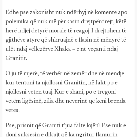
Edhe pse zakonisht nuk ndërhyj në komente apo
polemika që nuk më përkasin drejtpërdrejt, këtë
herë ndjej detyrë morale të reagoj. I drejtohem të
gjithëve atyre që shkruajnë e flasin në mënyrë të
ulët ndaj vëllezërve Xhaka – e në veçanti ndaj
Granitit.
O ju të mjerë, të verbër në zemër dhe në mendje –
kur tentoni ta njollosni Granitin, në fakt po e
njollosni veten tuaj. Kur e shani, po e tregoni
vetëm ligësinë, zilia dhe neverinë që keni brenda
vetes.
Pse, prisnit që Graniti t’jua falte lojën? Pse nuk e
doni suksesin e dikujt që ka ngritur flamurin