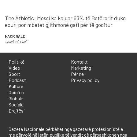
The Athletic: Messi ka kaluar 63% të Botërorit duke
ecur, por mbetet gjithmonë gati për të goditur
NACIONALE
3 JAVË MË PARË
Politikë
Kontakt
Video
Marketing
Sport
Për ne
Podcast
Privacy policy
Kulturë
Opinion
Globale
Sociale
Drejtësi
Gazeta Nacionale përbëhet nga gazetarë profesionistë e
me përvojë në jetën publike të vendit që përbashkohen nga