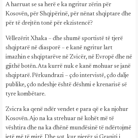
A harruat se sa herë e ka ngritur zërin për
Kosovën, për Shqipërinë, për nënat shqiptare dhe
për të drejtën tonë për ekzistencë?
Vëllezërit Xhaka – dhe shumë sportistë të tjerë
shqiptarë në diasporë – e kanë ngritur lart
imazhin e shqiptarëve në Zvicër, në Evropë dhe në
gjithë botën. Ata kurrë nuk e kanë mohuar se janë
shqiptarë. Përkundrazi – çdo intervistë, çdo dalje
publike, çdo ndeshje është dëshmi e krenarisë së
tyre kombëtare.
Zvicra ka qenë ndër vendet e para që e ka njohur
Kosovën. Ajo na ka strehuar në kohët më të
vështira dhe na ka dhënë mundësinë të ndërtojmë
jetë më të mirë. Dhe sot, kur njerëz si Graniti i