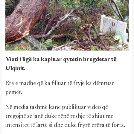
Moti i ligë ka kapluar qytetin bregdetar të
Ulqinit.
Era e madhe që ka filluar të fryjë ka dëmtuar
pemët.
Në media tashmë kanë publikuar video që
tregojnë se janë duke rënë reshje të shiut me
intensitet të lartë si dhe duke fryrë erëra të forta.