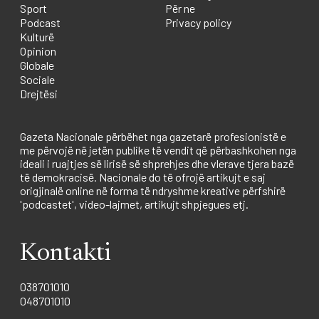
Sport
Për ne
Podcast
Privacy policy
Kulturë
Opinion
Globale
Sociale
Drejtësi
Gazeta Nacionale përbëhet nga gazetarë profesionistë e
me përvojë në jetën publike të vendit që përbashkohen nga
ideali i ruajtjes së lirisë së shprehjes dhe vlerave tjera bazë
të demokracisë. Nacionale do të ofrojë artikujt e saj
origjinalë online në forma të ndryshme kreative përfshirë
'podcastet', video-lajmet, artikujt shpjegues etj.
Kontakti
038701010
048701010