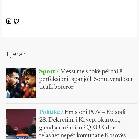
Tjera:
Sport /
Messi me shokë përballë
perfeksionit spanjoll: Sonte vendoset
titulli botëror
Politikë /
Emisioni POV – Episodi
28: Dekretimi i Kryeprokurorit,
gjendja e rëndë në QKUK dhe
telashet nëpër komunat e Kosovës