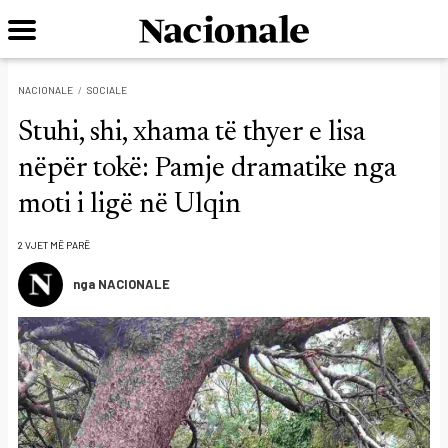
NACIONALE
SOCIALE
Stuhi, shi, xhama të thyer e lisa
nëpër tokë: Pamje dramatike nga
moti i ligë në Ulqin
2 VJET MË PARË
nga NACIONALE