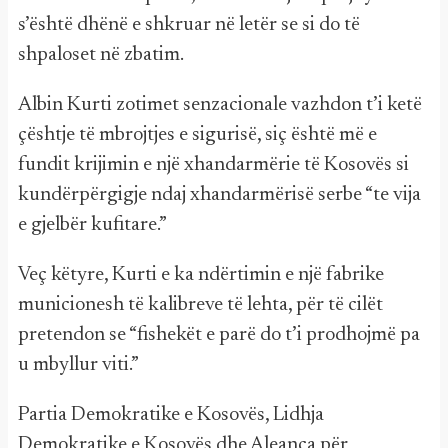
s’është dhënë e shkruar në letër se si do të
shpaloset në zbatim.
Albin Kurti zotimet senzacionale vazhdon t’i ketë
çështje të mbrojtjes e sigurisë, siç është më e
fundit krijimin e një xhandarmërie të Kosovës si
kundërpërgigje ndaj xhandarmërisë serbe “te vija
e gjelbër kufitare.”
Veç këtyre, Kurti e ka ndërtimin e një fabrike
municionesh të kalibreve të lehta, për të cilët
pretendon se “fishekët e parë do t’i prodhojmë pa
u mbyllur viti.”
Partia Demokratike e Kosovës, Lidhja
Demokratike e Kosovës dhe Aleanca për