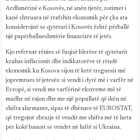
Ardhmërinë e Kosovës, në anën tjetër, zotimet i
kanë shtruara në rrafshin ekonomik për çka ata
konsiderojnë se qytetari i Kosovës është përballë
një papërballueshmërie financiare të jetës.
Kjo referuar rënies së fuqisë blerëse të qytetarit
krahas inflacionit dhe indikatorëve të rëndë
ekonomik ku Kosova vijon të ketë treguesit më
jopremtues të jetesës: si vendi i dytë më i varfër në
Evropë, si vendi me varfërinë ekstreme më të
madhe në rajon dhe me një popullatë që ikën në
shifra alarmante, sipas të dhënave të EUROSTAT,
që tregojnë zbrazje të vendit me shifra më të larta
për kokë banori se vendet në luftë si Ukraina.