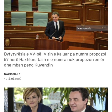
Dyfytyrësia e VV-së: Vitin e kaluar pa numra propozoi
57 herë Haxhiun, tash me numra nuk propozon emër
dhe mban peng Kuvendin
NACIONALE
4 ORË MË PARË