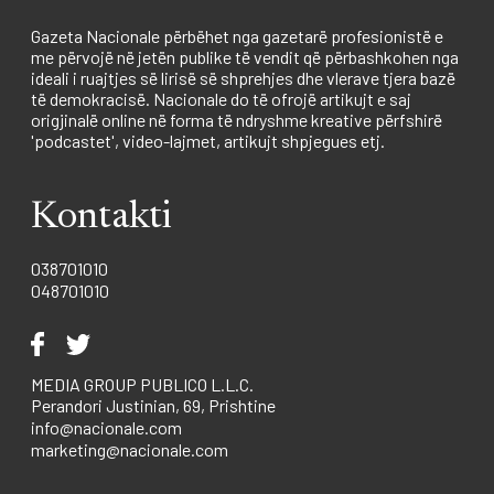
Gazeta Nacionale përbëhet nga gazetarë profesionistë e
me përvojë në jetën publike të vendit që përbashkohen nga
ideali i ruajtjes së lirisë së shprehjes dhe vlerave tjera bazë
të demokracisë. Nacionale do të ofrojë artikujt e saj
origjinalë online në forma të ndryshme kreative përfshirë
'podcastet', video-lajmet, artikujt shpjegues etj.
Kontakti
038701010
048701010
MEDIA GROUP PUBLICO L.L.C.
Perandori Justinian, 69, Prishtine
info@nacionale.com
marketing@nacionale.com