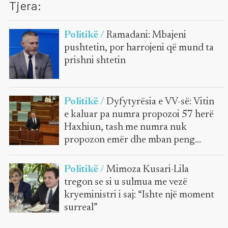
Tjera:
Politikë /
Ramadani: Mbajeni
pushtetin, por harrojeni që mund ta
prishni shtetin
Politikë /
Dyfytyrësia e VV-së: Vitin
e kaluar pa numra propozoi 57 herë
Haxhiun, tash me numra nuk
propozon emër dhe mban peng
Kuvendin
Politikë /
Mimoza Kusari-Lila
tregon se si u sulmua me vezë
kryeministri i saj: “Ishte një moment
surreal”