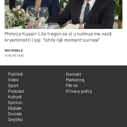
Mimoza Kusari-Lila tregon se si u sulmua me vezë
kryeministri i saj: “Ishte një moment surreal”
NACIONALE
6 ORË MË PARË
Politikë
Kontakt
Video
Marketing
Sport
Për ne
Podcast
Privacy policy
Kulturë
Opinion
Globale
Sociale
Drejtësi