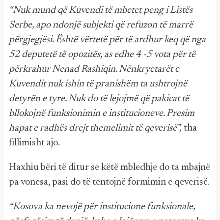
“Nuk mund që Kuvendi të mbetet peng i Listës
Serbe, apo ndonjë subjekti që refuzon të marrë
përgjegjësi. Është vërtetë për të ardhur keq që nga
52 deputetë të opozitës, as edhe 4 -5 vota për të
përkrahur Nenad Rashiqin. Nënkryetarët e
Kuvendit nuk ishin të pranishëm ta ushtrojnë
detyrën e tyre. Nuk do të lejojmë që pakicat të
bllokojnë funksionimin e institucioneve. Presim
hapat e radhës drejt themelimit të qeverisë”,
tha
fillimisht ajo.
Haxhiu bëri të ditur se këtë mbledhje do ta mbajnë
pa vonesa, pasi do të tentojnë formimin e qeverisë.
“Kosova ka nevojë për institucione funksionale,