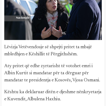
Lëvizja Vetëvendosje së shpejti pritet ta mbajë
mbledhjen e Këshillit të Përgjithshëm.
Aty pritet që edhe zyrtarisht të votohet emri i
Albin Kurtit si mandatar për ta dërguar për
mandatar te presidentja e Kosovës, Vjosa Osmani.
Kështu ka deklaruar ditën e djeshme nënkryetarja
e Kuvendit, Albulena Haxhiu.