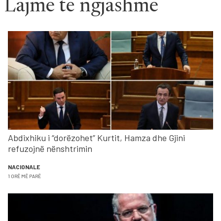
Lajme të ngjashme
Abdixhiku i “dorëzohet” Kurtit, Hamza dhe Gjini
refuzojnë nënshtrimin
NACIONALE
1 ORË MË PARË