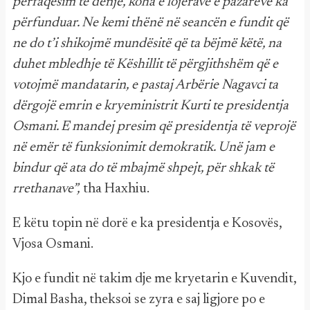
përfaqësim të denjë, koha e lojërave e pazareve ka
përfunduar. Ne kemi thënë në seancën e fundit që
ne do t’i shikojmë mundësitë që ta bëjmë këtë, na
duhet mbledhje të Këshillit të përgjithshëm që e
votojmë mandatarin, e pastaj Arbërie Nagavci ta
dërgojë emrin e kryeministrit Kurti te presidentja
Osmani. E mandej presim që presidentja të veprojë
në emër të funksionimit demokratik. Unë jam e
bindur që ata do të mbajmë shpejt, për shkak të
rrethanave”,
tha Haxhiu.
E këtu topin në dorë e ka presidentja e Kosovës,
Vjosa Osmani.
Kjo e fundit në takim dje me kryetarin e Kuvendit,
Dimal Basha, theksoi se zyra e saj ligjore po e