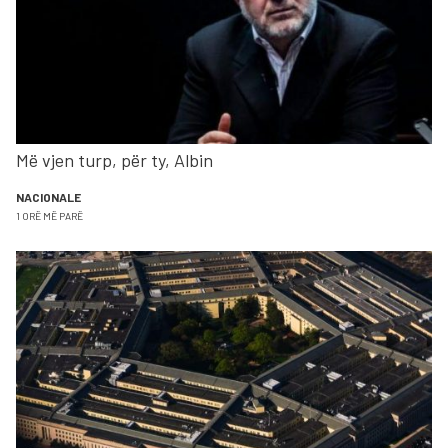
Më vjen turp, për ty, Albin
NACIONALE
1 ORË MË PARË