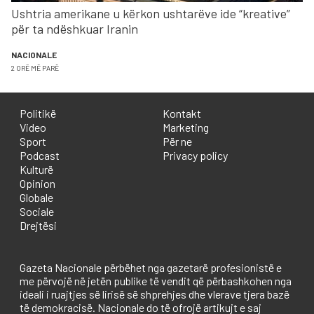
Ushtria amerikane u kërkon ushtarëve ide “kreative”
për ta ndëshkuar Iranin
NACIONALE
2 ORË MË PARË
Politikë
Kontakt
Video
Marketing
Sport
Për ne
Podcast
Privacy policy
Kulturë
Opinion
Globale
Sociale
Drejtësi
Gazeta Nacionale përbëhet nga gazetarë profesionistë e
me përvojë në jetën publike të vendit që përbashkohen nga
ideali i ruajtjes së lirisë së shprehjes dhe vlerave tjera bazë
të demokracisë. Nacionale do të ofrojë artikujt e saj