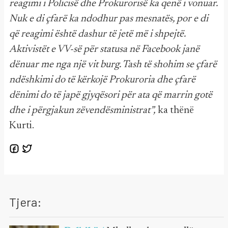
reagimi i Policisë dhe Prokurorisë ka qenë i vonuar.
Nuk e di çfarë ka ndodhur pas mesnatës, por e di
që reagimi është dashur të jetë më i shpejtë.
Aktivistët e VV-së për statusa në Facebook janë
dënuar me nga një vit burg. Tash të shohim se çfarë
ndëshkimi do të kërkojë Prokuroria dhe çfarë
dënimi do të japë gjyqësori për ata që marrin gotë
dhe i përgjakun zëvendësministrat”,
ka thënë
Kurti.
Tjera: