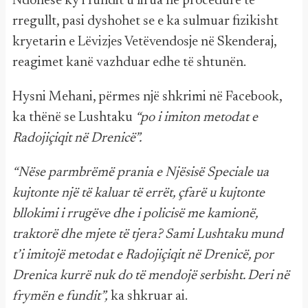
Ndonëse ky i fundit u lirua në procedurë të
rregullt, pasi dyshohet se e ka sulmuar fizikisht
kryetarin e Lëvizjes Vetëvendosje në Skenderaj,
reagimet kanë vazhduar edhe të shtunën.
Hysni Mehani, përmes një shkrimi në Facebook,
ka thënë se Lushtaku
“po i imiton metodat e
Radojiçiqit në Drenicë”.
“Nëse parmbrëmë prania e Njësisë Speciale ua
kujtonte një të kaluar të errët, çfarë u kujtonte
bllokimi i rrugëve dhe i policisë me kamionë,
traktorë dhe mjete të tjera? Sami Lushtaku mund
t’i imitojë metodat e Radojiçiqit në Drenicë, por
Drenica kurrë nuk do të mendojë serbisht. Deri në
frymën e fundit”,
ka shkruar ai.