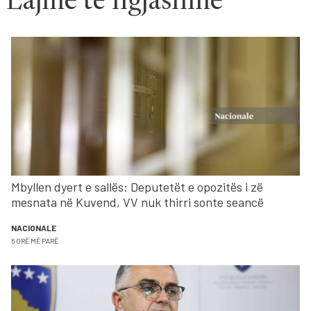
Lajme të ngjashme
Mbyllen dyert e sallës: Deputetët e opozitës i zë
mesnata në Kuvend, VV nuk thirri sonte seancë
NACIONALE
6 ORË MË PARË