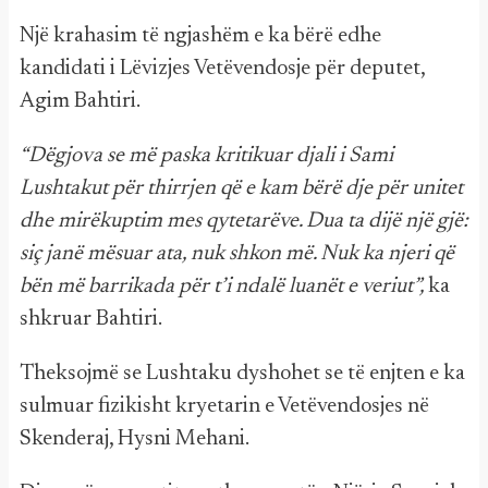
Një krahasim të ngjashëm e ka bërë edhe
kandidati i Lëvizjes Vetëvendosje për deputet,
Agim Bahtiri.
“Dëgjova se më paska kritikuar djali i Sami
Lushtakut për thirrjen që e kam bërë dje për unitet
dhe mirëkuptim mes qytetarëve. Dua ta dijë një gjë:
siç janë mësuar ata, nuk shkon më. Nuk ka njeri që
bën më barrikada për t’i ndalë luanët e veriut”,
ka
shkruar Bahtiri.
Theksojmë se Lushtaku dyshohet se të enjten e ka
sulmuar fizikisht kryetarin e Vetëvendosjes në
Skenderaj, Hysni Mehani.