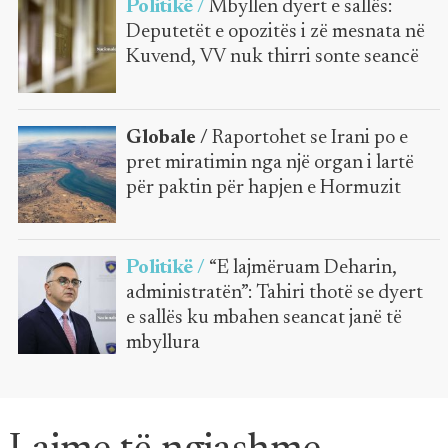
Politikë /
Mbyllen dyert e sallës:
Deputetët e opozitës i zë mesnata në
Kuvend, VV nuk thirri sonte seancë
Globale /
Raportohet se Irani po e
pret miratimin nga një organ i lartë
për paktin për hapjen e Hormuzit
Politikë /
“E lajmëruam Deharin,
administratën”: Tahiri thotë se dyert
e sallës ku mbahen seancat janë të
mbyllura