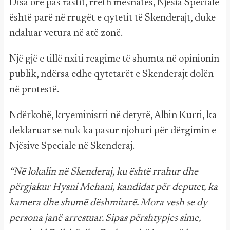
Disa orë pas rastit, rreth mesnatës, Njësia Speciale
është parë në rrugët e qytetit të Skenderajt, duke
ndaluar vetura në atë zonë.
Një gjë e tillë nxiti reagime të shumta në opinionin
publik, ndërsa edhe qytetarët e Skenderajt dolën
në protestë.
Ndërkohë, kryeministri në detyrë, Albin Kurti, ka
deklaruar se nuk ka pasur njohuri për dërgimin e
Njësive Speciale në Skenderaj.
“Në lokalin në Skenderaj, ku është rrahur dhe
përgjakur Hysni Mehani, kandidat për deputet, ka
kamera dhe shumë dëshmitarë. Mora vesh se dy
persona janë arrestuar. Sipas përshtypjes sime,