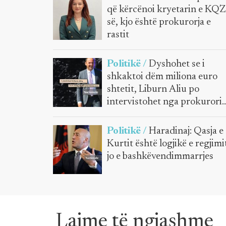
që kërcënoi kryetarin e KQZ
së, kjo është prokurorja e
rastit
Politikë /
Dyshohet se i
shkaktoi dëm miliona euro
shtetit, Liburn Aliu po
intervistohet nga prokurori
për rastin e ambalazhuesve t
ujit
Politikë /
Haradinaj: Qasja e
Kurtit është logjikë e regjimi
jo e bashkëvendimmarrjes
Lajme të ngjashme