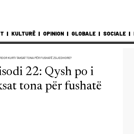
ST
KULTURË
OPINION
GLOBALE
SOCIALE
PËRDOR KURTI TAKSAT TONA PËR FUSHATË ZGJEDHORE?
sodi 22: Qysh po i
sat tona për fushatë