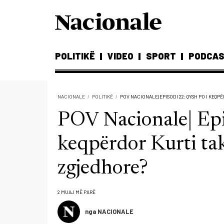
POLITIKË
VIDEO
SPORT
PODCA
NACIONALE
POLITIKË
POV NACIONALE| EPISODI 22: QYSH PO I KEQ
POV Nacionale| Epi
keqpërdor Kurti tak
zgjedhore?
2 MUAJ MË PARË
nga NACIONALE