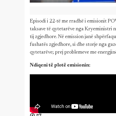
Episodi i 22-të me rradhë i emisionit PO
taksave të qytetarëve nga Kryeministri në
tij zgjedhore. Në emission janë shpërfaq
fushatës zgjedhore, si dhe storje nga gaze
qytetarëve; prej problemeve me energjinë 
Ndiqeni të plotë emisionin: