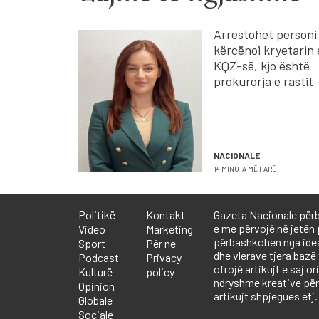
Arrestohet personi
kërcënoi kryetarin 
KQZ-së, kjo është
prokurorja e rastit
NACIONALE
14 MINUTA MË PARË
Politikë
Kontakt
Gazeta Nacionale përb
e me përvojë në jetën 
Video
Marketing
përbashkohen nga ideali
Sport
Për ne
dhe vlerave tjera bazë
Podcast
Privacy
ofrojë artikujt e saj or
Kulturë
policy
ndryshme kreative përf
Opinion
artikujt shpjegues etj.
Globale
Sociale