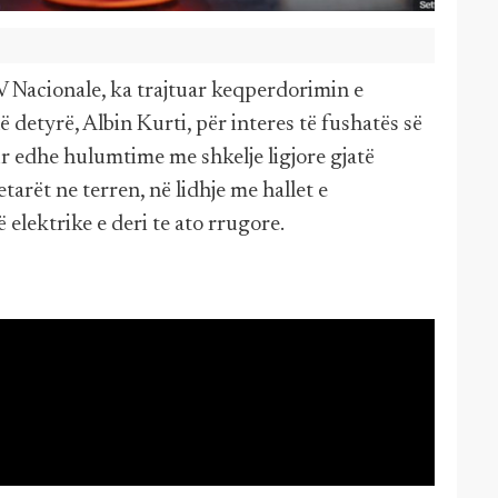
V Nacionale, ka trajtuar keqperdorimin e
 detyrë, Albin Kurti, për interes të fushatës së
ur edhe hulumtime me shkelje ligjore gjatë
tarët ne terren, në lidhje me hallet e
elektrike e deri te ato rrugore.