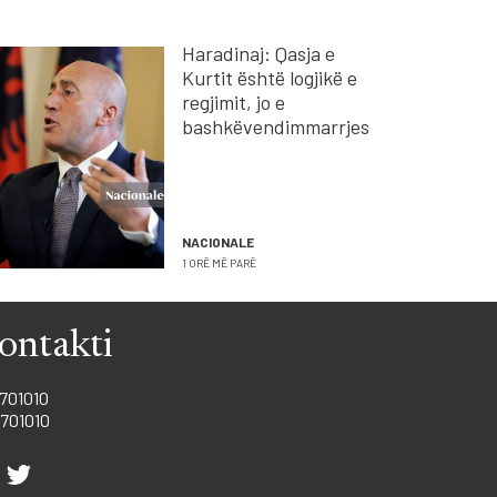
Haradinaj: Qasja e
Kurtit është logjikë e
regjimit, jo e
bashkëvendimmarrjes
NACIONALE
1 ORË MË PARË
ontakti
701010
701010