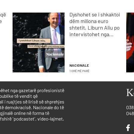
 që
Dyshohet se i shkaktoi
e
dëm miliona euro
shtetit, Liburn Aliu po
intervistohet nga
prokuroria për rastin e
ambalazhuesve të ujit
NACIONALE
1 ORË MË PARË
ëhet nga gazetarë profesionistë
K
publike të vendit që
 i ruajtjes së lirisë së shprehjes
 të demokracisë. Nacionale do të
038
igjinalë online në forma të
048
shirë 'podcastet', video-lajmet,