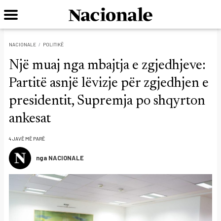
NACIONALE
POLITIKË
Një muaj nga mbajtja e zgjedhjeve:
Partitë asnjë lëvizje për zgjedhjen e
presidentit, Supremja po shqyrton
ankesat
4 JAVË MË PARË
nga NACIONALE