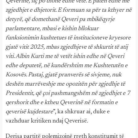
Qeverinë, siç po thonë edhe vetë. E patën edhe me
zgjedhjet e dhjetorit. E formuan sa për ta kthyer në
detyrë, që domethanë Qeveri pa mbikëqyrje
parlamentare, mbasi e kishin bllokuar
funksionimin kushtetues të institucioneve kryesore
gjatë vitit 2025, mbas zgjedhjeve të shkurtit të atij
viti. Albin Kurti me të vetët ishin edhe në Qeveri
edhe deputetë, në kundërshtim me Kushtetutën e
Kosovës. Pastaj, gjatë pranverës së sivjeme, nuk
deshën marrëveshje me opozitën për zgjedhje të
Presidentit, që çoi pashmangshëm në zgjedhjet e 7
qershorit dhe e ktheu Qeverinë në formatin e
qeverisë kujdestare
”, ka shkruar ai, duke e
vazhduar kritiken ndaj Qeverisë.
Derisa partitë polemizojnë rreth konstitumit të