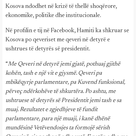
Kosova ndodhet në krizë të thellë shoqërore,
ekonomike, politike dhe institucionale.
Në profilin e tij në Facebook, Hamiti ka shkruar se
Kosova po qeveriset me qeveri në detyrë e
ushtrues të detyrës së presidentit.
“
Me Qeveri në detyrë jemi gjatë, pothuaj gjithë
kohën, tash e një vit e gjysmë. Qeveri pa
mbikëqyrje parlamentare, pa Kuvend funksional,
përveç ndërkohëve të shkurtëra. Po ashtu, me
ushtruese të detyrës së Presidentit jemi tash e sa
muaj. Rezultatet e zgjedhjeve të fundit
parlamentare, para një muaji, i kanë dhënë
mundësinë Vetëvendosjes ta formojë sërish