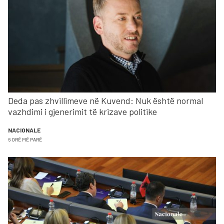
Deda pas zhvillimeve në Kuvend: Nuk është normal
vazhdimi i gjenerimit të krizave politike
NACIONALE
6 ORË MË PARË