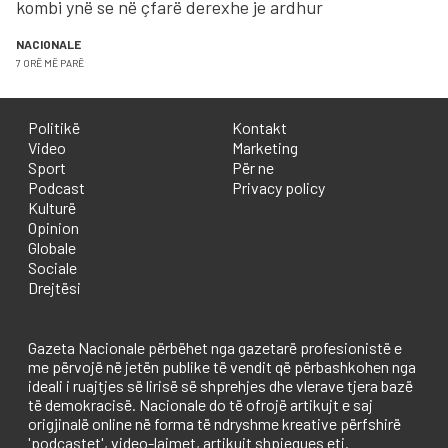
kombi ynë se në çfarë derexhe je ardhur
NACIONALE
7 ORË MË PARË
Politikë
Kontakt
Video
Marketing
Sport
Për ne
Podcast
Privacy policy
Kulturë
Opinion
Globale
Sociale
Drejtësi
Gazeta Nacionale përbëhet nga gazetarë profesionistë e
me përvojë në jetën publike të vendit që përbashkohen nga
ideali i ruajtjes së lirisë së shprehjes dhe vlerave tjera bazë
të demokracisë. Nacionale do të ofrojë artikujt e saj
origjinalë online në forma të ndryshme kreative përfshirë
'podcastet', video-lajmet, artikujt shpjegues etj.