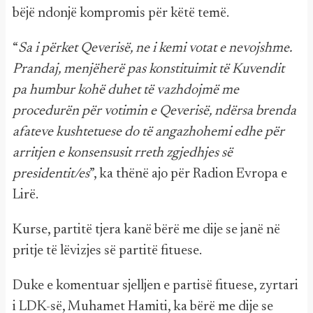
bëjë ndonjë kompromis për këtë temë.
“
Sa i përket Qeverisë, ne i kemi votat e nevojshme.
Prandaj, menjëherë pas konstituimit të Kuvendit
pa humbur kohë duhet të vazhdojmë me
procedurën për votimin e Qeverisë, ndërsa brenda
afateve kushtetuese do të angazhohemi edhe për
arritjen e konsensusit rreth zgjedhjes së
presidentit/es
”, ka thënë ajo për Radion Evropa e
Lirë.
Kurse, partitë tjera kanë bërë me dije se janë në
pritje të lëvizjes së partitë fituese.
Duke e komentuar sjelljen e partisë fituese, zyrtari
i LDK-së, Muhamet Hamiti, ka bërë me dije se