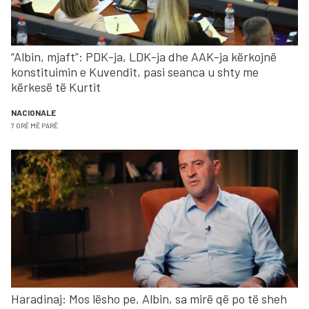
“Albin, mjaft”: PDK-ja, LDK-ja dhe AAK-ja kërkojnë
konstituimin e Kuvendit, pasi seanca u shty me
kërkesë të Kurtit
NACIONALE
7 ORË MË PARË
Haradinaj: Mos lësho pe, Albin, sa mirë që po të sheh