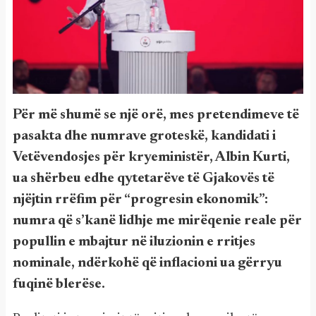
Për më shumë se një orë, mes pretendimeve të
pasakta dhe numrave groteskë, kandidati i
Vetëvendosjes për kryeministër, Albin Kurti,
ua shërbeu edhe qytetarëve të Gjakovës të
njëjtin rrëfim për “progresin ekonomik”:
numra që s’kanë lidhje me mirëqenie reale për
popullin e mbajtur në iluzionin e rritjes
nominale, ndërkohë që inflacioni ua gërryu
fuqinë blerëse.