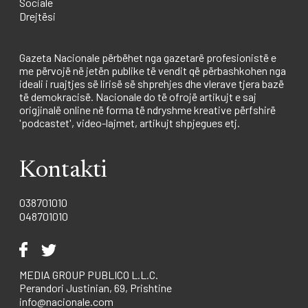
Sociale
Drejtësi
Gazeta Nacionale përbëhet nga gazetarë profesionistë e
me përvojë në jetën publike të vendit që përbashkohen nga
ideali i ruajtjes së lirisë së shprehjes dhe vlerave tjera bazë
të demokracisë. Nacionale do të ofrojë artikujt e saj
origjinalë online në forma të ndryshme kreative përfshirë
'podcastet', video-lajmet, artikujt shpjegues etj.
Kontakti
038701010
048701010
MEDIA GROUP PUBLICO L.L.C.
Perandori Justinian, 69, Prishtine
info@nacionale.com