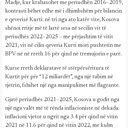
Madje, kur krahasohet me periudhën 2016–2019,
kontrasti bëhet edhe më i dhimbshëm për bilancin
e qeverisë Kurti: në tri nga ato katër vite, Kosova
shënoi rritje më të lartë sesa në secilin vit të
periudhës 2022–2025 – me përjashtim të vitit
2021, vit në cilin qeveria Kurti mori pushtetin me
BPV-në në rreth 16 për qind në tremujorin e parë.
Kurse rreth deklaratave të stërpërsëritura të
Kurtit për për “12 miliardët”, nga një tubim në
tjetrin, fshihet një nga manipulimet më flagrante.
Gjatë periudhës 2021–2025, Kosova u godit nga
një nga valët më të rënda inflacioniste në dekada:
inflacioni vjetor u ngrit nga 3.4 për qind në vitin
2021 në 11.6 për qind në vitin 2022, me kulm