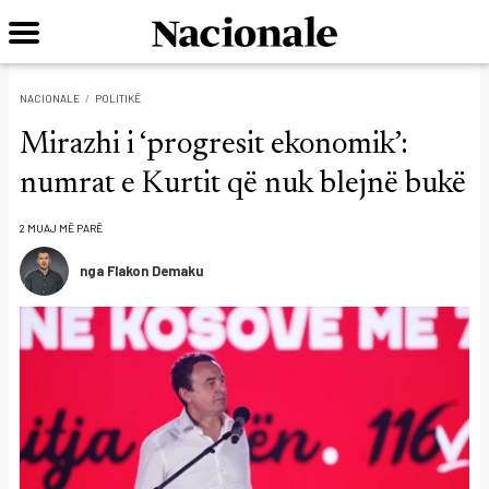
NACIONALE
POLITIKË
Mirazhi i ‘progresit ekonomik’:
numrat e Kurtit që nuk blejnë bukë
2 MUAJ MË PARË
nga Flakon Demaku