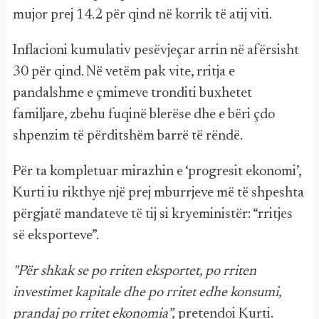
mujor prej 14.2 për qind në korrik të atij viti.
Inflacioni kumulativ pesëvjeçar arrin në afërsisht
30 për qind. Në vetëm pak vite, rritja e
pandalshme e çmimeve tronditi buxhetet
familjare, zbehu fuqinë blerëse dhe e bëri çdo
shpenzim të përditshëm barrë të rëndë.
Për ta kompletuar mirazhin e ‘progresit ekonomi’,
Kurti iu rikthye një prej mburrjeve më të shpeshta
përgjatë mandateve të tij si kryeministër: “rritjes
së eksporteve”.
"Për shkak se po rriten eksportet, po rriten
investimet kapitale dhe po rritet edhe konsumi,
prandaj po rritet ekonomia”,
pretendoi Kurti.