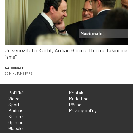
Jo serioziteti i Kurtit, Ardian Gjinin e fton në takim me
“sms”
NACIONALE
30 MINUTA MË PARË
Politikë
Kontakt
Video
Marketing
Sport
Për ne
Podcast
Privacy policy
Kulturë
Opinion
Globale