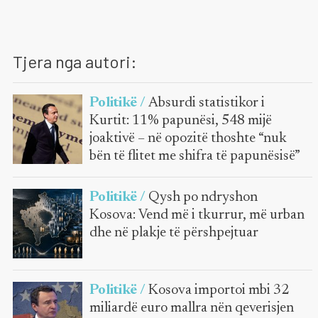
Tjera nga autori:
Politikë /
Absurdi statistikor i
Kurtit: 11% papunësi, 548 mijë
joaktivë – në opozitë thoshte “nuk
bën të flitet me shifra të papunësisë”
Politikë /
Qysh po ndryshon
Kosova: Vend më i tkurrur, më urban
dhe në plakje të përshpejtuar
Politikë /
Kosova importoi mbi 32
miliardë euro mallra nën qeverisjen