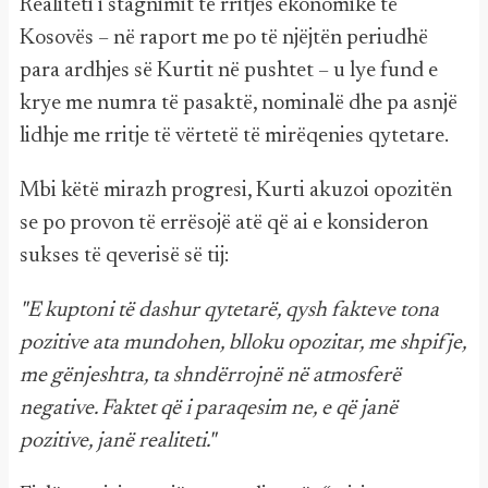
Realiteti i stagnimit të rritjes ekonomike të
Kosovës – në raport me po të njëjtën periudhë
para ardhjes së Kurtit në pushtet – u lye fund e
krye me numra të pasaktë, nominalë dhe pa asnjë
lidhje me rritje të vërtetë të mirëqenies qytetare.
Mbi këtë mirazh progresi, Kurti akuzoi opozitën
se po provon të errësojë atë që ai e konsideron
sukses të qeverisë së tij:
"E kuptoni të dashur qytetarë, qysh fakteve tona
pozitive ata mundohen, blloku opozitar, me shpifje,
me gënjeshtra, ta shndërrojnë në atmosferë
negative. Faktet që i paraqesim ne, e që janë
pozitive, janë realiteti."