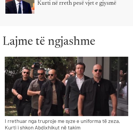
Kurti në rreth pesë vjet e gjysmë
Lajme të ngjashme
I rrethuar nga truproje me syze e uniforma të zeza,
Kurti i shkon Abdixhikut në takim