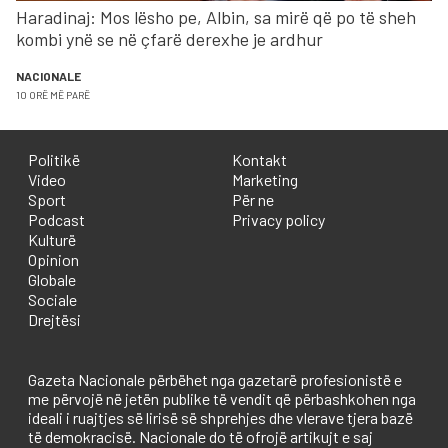
Haradinaj: Mos lësho pe, Albin, sa mirë që po të sheh
kombi ynë se në çfarë derexhe je ardhur
NACIONALE
10 ORË MË PARË
Politikë
Kontakt
Video
Marketing
Sport
Për ne
Podcast
Privacy policy
Kulturë
Opinion
Globale
Sociale
Drejtësi
Gazeta Nacionale përbëhet nga gazetarë profesionistë e
me përvojë në jetën publike të vendit që përbashkohen nga
ideali i ruajtjes së lirisë së shprehjes dhe vlerave tjera bazë
të demokracisë. Nacionale do të ofrojë artikujt e saj