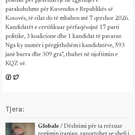
politike për pjesëmarrje në zgjedhjet e
parakohshme për Kuvendin e Republikës së
Kosovës, të cilat do të mbahen më 7 qershor 2026.
Kandidatët e certifikuar përfaqësojnë 17 parti
politike, 3 koalicione dhe 1 kandidat të pavarur.
Nga ky numër i përgjithshëm i kandidatëve, 593
janë burra dhe 309 gra”, thuhet në njoftimin e
KQZ-së.
Tjera:
Globale /
Dështimi për ta rrëzuar
regjimin iranian, raportohet se shefi i