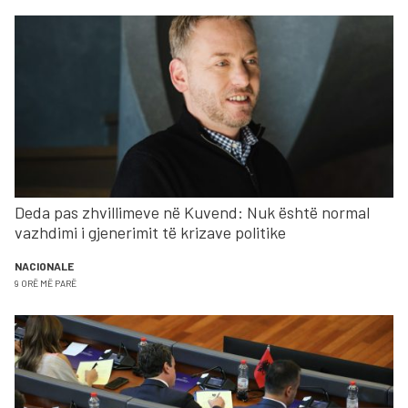
Deda pas zhvillimeve në Kuvend: Nuk është normal
vazhdimi i gjenerimit të krizave politike
NACIONALE
9 ORË MË PARË