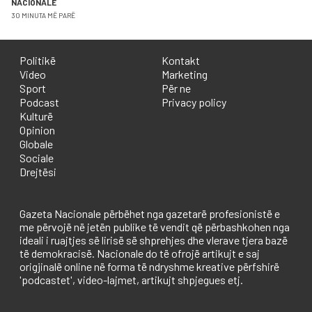
NACIONALE
30 MINUTA MË PARË
Politikë
Kontakt
Video
Marketing
Sport
Për ne
Podcast
Privacy policy
Kulturë
Opinion
Globale
Sociale
Drejtësi
Gazeta Nacionale përbëhet nga gazetarë profesionistë e
me përvojë në jetën publike të vendit që përbashkohen nga
ideali i ruajtjes së lirisë së shprehjes dhe vlerave tjera bazë
të demokracisë. Nacionale do të ofrojë artikujt e saj
origjinalë online në forma të ndryshme kreative përfshirë
'podcastet', video-lajmet, artikujt shpjegues etj.