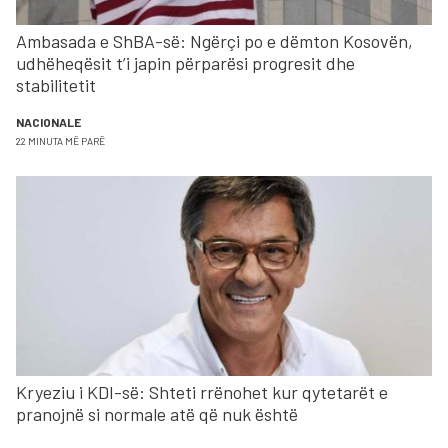
Ambasada e ShBA-së: Ngërçi po e dëmton Kosovën,
udhëheqësit t’i japin përparësi progresit dhe
stabilitetit
NACIONALE
22 MINUTA MË PARË
Kryeziu i KDI-së: Shteti rrënohet kur qytetarët e
pranojnë si normale atë që nuk është