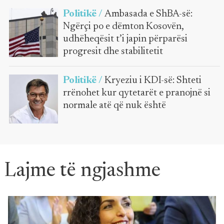
Politikë /
Ambasada e ShBA-së:
Ngërçi po e dëmton Kosovën,
udhëheqësit t’i japin përparësi
progresit dhe stabilitetit
Politikë /
Kryeziu i KDI-së: Shteti
rrënohet kur qytetarët e pranojnë si
normale atë që nuk është
Lajme të ngjashme