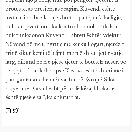
popullit kjo gjendje nuk po i pengon. Qetësi. As
protestë, as presion, as reagim. Kuvendi është
institucioni bazik i një shteti – pa të, nuk ka ligje,
nuk ka qeveri, nuk ka kontroll demokratik. Kur
nuk funksionon Kuvendi – shteti është i vdekur.
Në vend që me u ngrit e me kërku llogari, njerëzit
rrinë sikur kemi të bëjmë me një shtet tjetër - atje
larg, dikund në një pjesë tjetër të botës. E nesër, po
të njëjtit do ankohen pse Kosova është shteti më i
paorganizuar dhe më i varfër në Evropë. S’ka
arsyetime. Kush hesht përballë kësaj bllokade –
është pjesë e saj”, ka shkruar ai.