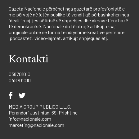
Gazeta Nacionale përbëhet nga gazetarë profesionistë e
me përvojë në jetën publike të vendit që përbashkohen nga
ideali i ruajtjes së lirisë së shprehjes dhe vlerave tjera bazë
të demokracisë. Nacionale do të ofrojë artikujt e saj
origjinalë online në forma të ndryshme kreative përfshirë
'podcastet', video-lajmet, artikujt shpjegues etj.
Kontakti
038701010
048701010
MEDIA GROUP PUBLICO L.L.C.
Perandori Justinian, 69, Prishtine
info@nacionale.com
marketing@nacionale.com