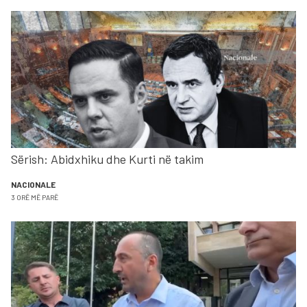
Sërish: Abidxhiku dhe Kurti në takim
NACIONALE
3 ORË MË PARË