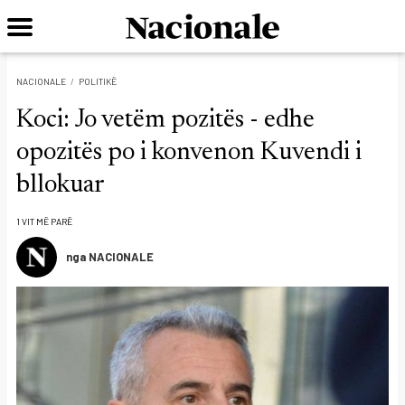
NACIONALE
POLITIKË
Koci: Jo vetëm pozitës - edhe
opozitës po i konvenon Kuvendi i
bllokuar
1 VIT MË PARË
nga NACIONALE