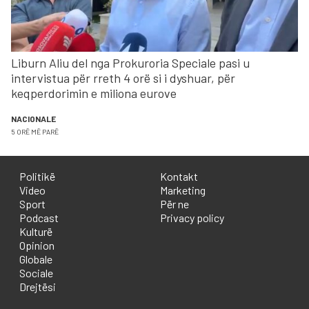
Liburn Aliu del nga Prokuroria Speciale pasi u
intervistua për rreth 4 orë si i dyshuar, për
keqperdorimin e miliona eurove
NACIONALE
5 ORË MË PARË
Politikë
Kontakt
Video
Marketing
Sport
Për ne
Podcast
Privacy policy
Kulturë
Opinion
Globale
Sociale
Drejtësi