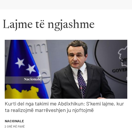
Lajme të ngjashme
Kurti del nga takimi me Abdixhikun: S’kemi lajme, kur
ta realizojmë marrëveshjen ju njoftojmë
NACIONALE
2 ORË MË PARË