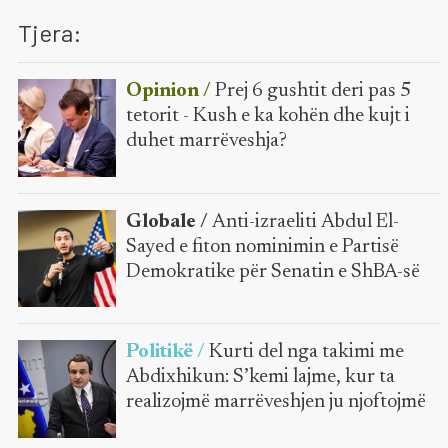
Tjera:
Opinion /
Prej 6 gushtit deri pas 5
tetorit - Kush e ka kohën dhe kujt i
duhet marrëveshja?
Globale /
Anti-izraeliti Abdul El-
Sayed e fiton nominimin e Partisë
Demokratike për Senatin e ShBA-së
Politikë /
Kurti del nga takimi me
Abdixhikun: S’kemi lajme, kur ta
realizojmë marrëveshjen ju njoftojmë