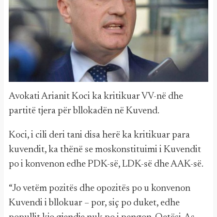
Avokati Arianit Koci ka kritikuar VV-në dhe
partitë tjera për bllokadën në Kuvend.
Koci, i cili deri tani disa herë ka kritikuar para
kuvendit, ka thënë se moskonstituimi i Kuvendit
po i konvenon edhe PDK-së, LDK-së dhe AAK-së.
“Jo vetëm pozitës dhe opozitës po u konvenon
Kuvendi i bllokuar – por, siç po duket, edhe