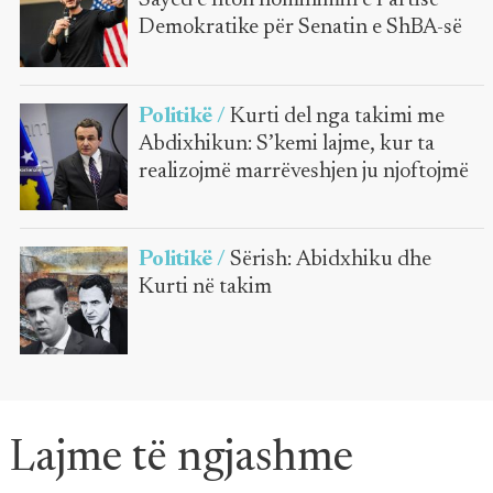
Sayed e fiton nominimin e Partisë
Demokratike për Senatin e ShBA-së
Politikë /
Kurti del nga takimi me
Abdixhikun: S’kemi lajme, kur ta
realizojmë marrëveshjen ju njoftojmë
Politikë /
Sërish: Abidxhiku dhe
Kurti në takim
Lajme të ngjashme