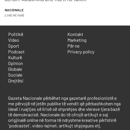
NACIONALE
2 ORË MË PARË
Politikë
Kontakt
Video
Marketing
Sport
Për ne
Podcast
Privacy policy
Kulturë
Opinion
Globale
Sociale
Drejtësi
Gazeta Nacionale përbëhet nga gazetarë profesionistë e
me përvojë në jetën publike të vendit që përbashkohen nga
ideali i ruajtjes së lirisë së shprehjes dhe vlerave tjera bazë
të demokracisë. Nacionale do të ofrojë artikujt e saj
origjinalë online në forma të ndryshme kreative përfshirë
'podcastet', video-lajmet, artikujt shpjegues etj.