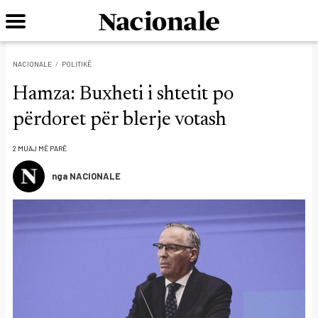
NACIONALE
POLITIKË
Hamza: Buxheti i shtetit po
përdoret për blerje votash
2 MUAJ MË PARË
nga NACIONALE