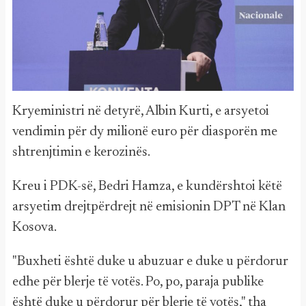
Kryeministri në detyrë, Albin Kurti, e arsyetoi
vendimin për dy milionë euro për diasporën me
shtrenjtimin e kerozinës.
Kreu i PDK-së, Bedri Hamza, e kundërshtoi këtë
arsyetim drejtpërdrejt në emisionin DPT në Klan
Kosova.
"Buxheti është duke u abuzuar e duke u përdorur
edhe për blerje të votës. Po, po, paraja publike
është duke u përdorur për blerje të votës," tha