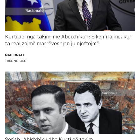
Kurti del nga takimi me Abdixhikun: S’kemi lajme, kur
ta realizojmë marrëveshjen ju njoftojmë
NACIONALE
1 ORË MË PARË
Sërish: Abidxhiku dhe Kurti në takim