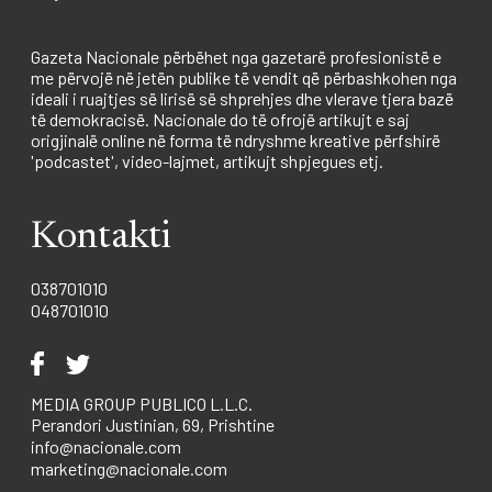
Gazeta Nacionale përbëhet nga gazetarë profesionistë e
me përvojë në jetën publike të vendit që përbashkohen nga
ideali i ruajtjes së lirisë së shprehjes dhe vlerave tjera bazë
të demokracisë. Nacionale do të ofrojë artikujt e saj
origjinalë online në forma të ndryshme kreative përfshirë
'podcastet', video-lajmet, artikujt shpjegues etj.
Kontakti
038701010
048701010
MEDIA GROUP PUBLICO L.L.C.
Perandori Justinian, 69, Prishtine
info@nacionale.com
marketing@nacionale.com