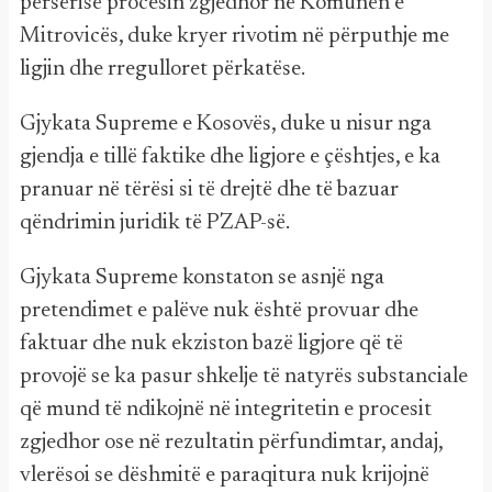
përsërisë procesin zgjedhor në Komunën e
Mitrovicës, duke kryer rivotim në përputhje me
ligjin dhe rregulloret përkatëse.
Gjykata Supreme e Kosovës, duke u nisur nga
gjendja e tillë faktike dhe ligjore e çështjes, e ka
pranuar në tërësi si të drejtë dhe të bazuar
qëndrimin juridik të PZAP-së.
Gjykata Supreme konstaton se asnjë nga
pretendimet e palëve nuk është provuar dhe
faktuar dhe nuk ekziston bazë ligjore që të
provojë se ka pasur shkelje të natyrës substanciale
që mund të ndikojnë në integritetin e procesit
zgjedhor ose në rezultatin përfundimtar, andaj,
vlerësoi se dëshmitë e paraqitura nuk krijojnë