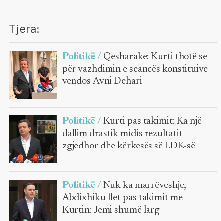
Tjera:
Politikë /
Qesharake: Kurti thotë se
për vazhdimin e seancës konstituive
vendos Avni Dehari
Politikë /
Kurti pas takimit: Ka një
dallim drastik midis rezultatit
zgjedhor dhe kërkesës së LDK-së
Politikë /
Nuk ka marrëveshje,
Abdixhiku flet pas takimit me
Kurtin: Jemi shumë larg