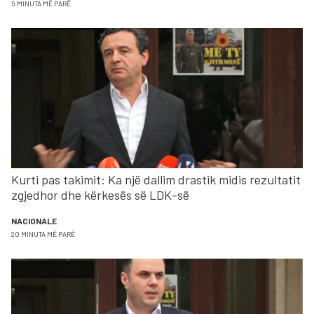
5 MINUTA MË PARË
Kurti pas takimit: Ka një dallim drastik midis rezultatit
zgjedhor dhe kërkesës së LDK-së
NACIONALE
20 MINUTA MË PARË