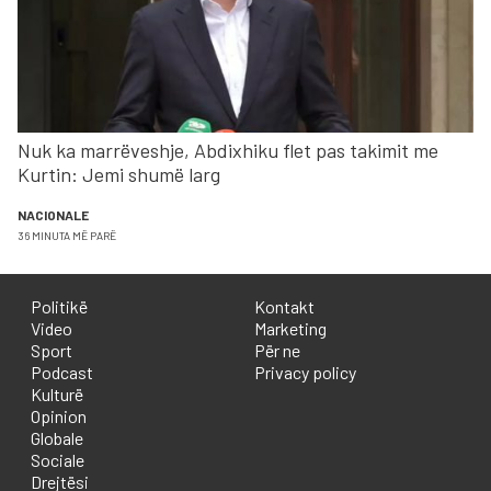
Nuk ka marrëveshje, Abdixhiku flet pas takimit me
Kurtin: Jemi shumë larg
NACIONALE
36 MINUTA MË PARË
Politikë
Kontakt
Video
Marketing
Sport
Për ne
Podcast
Privacy policy
Kulturë
Opinion
Globale
Sociale
Drejtësi